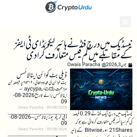
نیسڈیک میں درج فنڈ نے ہائپر لیکوئڈ ای ٹی ایفز
کے مقابلے میں کم فیس متعارف کرادی
جون 3, 2026
Owais Paracha
ڈیلی بٹ کوائن اینالائسس
بٹ کوائن کی محدود بحالی، ۶۵۴۱۹ پر فیصلہ کن
مزاحمت ಎದುار аусура –
اینالائسس برائے تاریخ 2026-08-
09
Owais Paracha
09/08/2026
نیسڈیک میں درج ایک فنڈ نے 0.29 فیصد
ڈیلی کرپٹو نیوز اینالائسس – 2026-08-
کی کم اسپانسر فیس متعارف کروائی ہے جو کہ
09
21Shares اور Bitwise کے ہائپر
Owais Paracha
09/08/2026