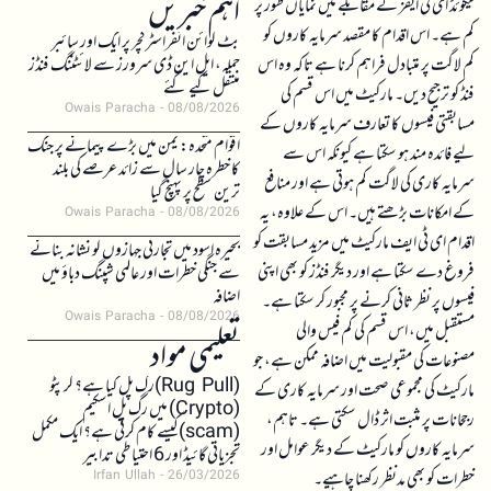
اہم خبریں
لیکوئڈ ای ٹی ایفز کے مقابلے میں نمایاں طور پر
کم ہے۔ اس اقدام کا مقصد سرمایہ کاروں کو
بٹ کوائن انفراسٹرکچر پر ایک اور سائبر
کم لاگت پر متبادل فراہم کرنا ہے تاکہ وہ اس
حملہ، ایل این ڈی سرورز سے لائٹننگ فنڈز
منتقل کیے گئے
فنڈ کو ترجیح دیں۔ مارکیٹ میں اس قسم کی
Owais Paracha
08/08/2026
مسابقتی فیسوں کا تعارف سرمایہ کاروں کے
اقوام متحدہ: یمن میں بڑے پیمانے پر جنگ
لیے فائدہ مند ہو سکتا ہے کیونکہ اس سے
کا خطرہ چار سال سے زائد عرصے کی بلند
سرمایہ کاری کی لاگت کم ہوتی ہے اور منافع
ترین سطح پر پہنچ گیا
کے امکانات بڑھتے ہیں۔ اس کے علاوہ، یہ
Owais Paracha
08/08/2026
اقدام ای ٹی ایف مارکیٹ میں مزید مسابقت کو
بحیرہ اسود میں تجارتی جہازوں کو نشانہ بنانے
فروغ دے سکتا ہے اور دیگر فنڈز کو بھی اپنی
سے جنگی خطرات اور عالمی شپنگ دباؤ میں
اضافہ
فیسوں پر نظر ثانی کرنے پر مجبور کر سکتا ہے۔
Owais Paracha
08/08/2026
مستقبل میں، اس قسم کی کم فیس والی
تعلیمی مواد
مصنوعات کی مقبولیت میں اضافہ ممکن ہے، جو
(Rug Pull)رگ پل کیا ہے؟ کرپٹو
مارکیٹ کی مجموعی صحت اور سرمایہ کاری کے
(Crypto) میں رگ پل اسکیم
رجحانات پر مثبت اثر ڈال سکتی ہے۔ تاہم،
(scam)کیسے کام کرتی ہے؟ ایک مکمل
سرمایہ کاروں کو مارکیٹ کے دیگر عوامل اور
تجزیاتی گائیڈ اور 6 احتیاطی تدابیر
خطرات کو بھی مدنظر رکھنا چاہیے۔
Irfan Ullah
26/03/2026