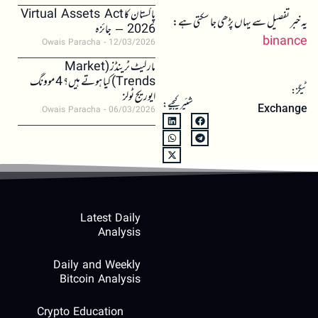
پاکستان کا Virtual Assets Act
یہ خبر تفصیل سے یہاں پڑھی جا سکتی ہے:
2026 – جائزہ
binance
Owais Paracha
12/03/2026
مارکیٹ ٹرینڈز (Market
Trends) کیا ہوتے ہیں؟ 4 موونگ
ٹیگز:
ایوریج ٹولز
شئیر کیجیے:
Exchange
Owais Paracha
06/03/2026
Latest Daily
Analysis
Daily and Weekly
Bitcoin Analysis
Crypto Education