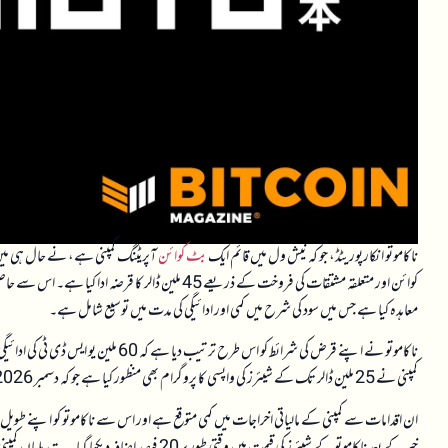
ناکاموتو انکارپوریٹڈ، جو کہ نیش ول میں قائم ایک
بٹ کوائن
کوائن اور متعلقہ مشتقات کی فروخت کے ذریعے 45 ملین ڈ
معاہدہ کیا ہے جس میں سود کی شرح میں کمی اور ادائیگی کی مدت میں توسیع شامل ہے۔
کمپنی نے 25 ملین ڈالر تک کے شیئرز کی واپسی کا پروگرام بھی منظور کیا ہے جو کہ دسمبر 2026 تک جاری رہے گا۔
ان اقدامات سے کمپنی کے مالیاتی اخراجات میں کمی متوقع ہے اور اس سے ناکاموتو کو اپنے طوی
خبر کے بعد ناکاموتو کے شیئرز کی قیمت میں وقتی طور پر 20 فیصد اضافہ دیکھا گیا۔ یہ تبدیلیاں کمپنی کے سرمایہ کاروں اور صارفین کے لیے مثبت اشارے ہیں اور مارکیٹ میں اعتماد کو بڑھا سکتی ہیں۔