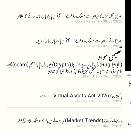
امریکی محکمہ خزانہ کا ایران سے منسلک دو کرپٹو ایکسچینجز پر پابندیاں عائد کرنے کا اعلان
Owais Paracha
08/08/2026
امریکا نے ایران سے منسلک دو کرپٹو ایکسچینجز پر پابندیاں عائد کر دیں
Owais Paracha
07/08/2026
تعلیمی مواد
(Rug Pull)رگ پل کیا ہے؟ کرپٹو (Crypto) میں رگ پل اسکیم (scam)کیسے
کام کرتی ہے؟ ایک مکمل تجزیاتی گائیڈ اور 6 احتیاطی تدابیر
نے مالیاتی ڈھانچے کو مضبوط بنانے کے لیے متعدد اہم اقدامات کیے ہیں۔ کمپنی نے تقریباً 600 بٹ
Irfan Ullah
26/03/2026
یا
پاکستان کا Virtual Assets Act 2026 – جائزہ
Owais Paracha
12/03/2026
اوہ،
مارکیٹ ٹرینڈز (Market Trends) کیا ہوتے ہیں؟ 4 موونگ ایوریج ٹولز
اس
Owais Paracha
06/03/2026