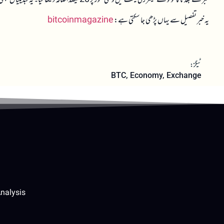
یہ خبر تفصیل سے یہاں پڑھی جا سکتی ہے:
bitcoinmagazine
ٹیگز:
BTC
,
Economy
,
Exchange
nalysis