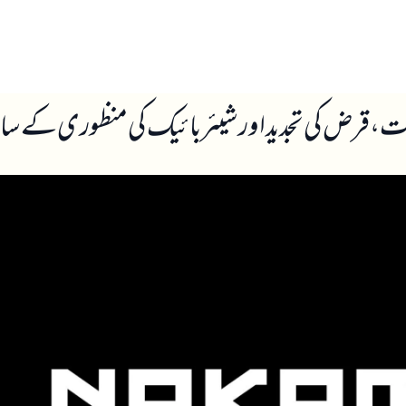
ں
ہمارے بارے میں