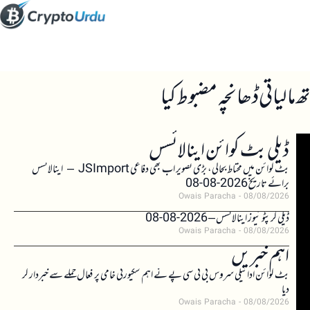
ڈیلی بٹ کوائن اینالائسس
بٹ کوائن میں محتاط بحالی، بڑی تصویر اب بھی دفاعی JSImport – اینالائسس
برائے تاریخ 2026-08-08
Owais Paracha
08/08/2026
ڈیلی کرپٹو نیوز اینالائسس – 2026-08-08
Owais Paracha
08/08/2026
اہم خبریں
بٹ کوائن ادائیگی سروس بی ٹی سی پے نے اہم سکیورٹی خامی پر فعال حملے سے خبردار کر
دیا
Owais Paracha
08/08/2026