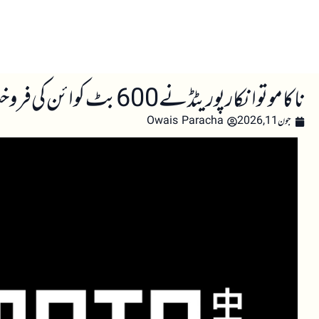
صفحہ اول
کرپٹو اینالائسس
تعلیم
اہم کرپٹو خبری
ناکاموتو انکارپوریٹڈ نے 600 بٹ کوائن کی فروخت، قرض کی تجدید اور شیئر بائیک کی منظوری کے ساتھ مالیاتی ڈھانچہ مضبوط کیا
جون 11, 2026
Owais Paracha