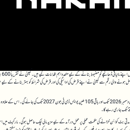
آپریٹنگ کمپنی ہے، نے حال ہی میں اپ
الر کا قرضہ ادا کیا ہے۔ اس سے حاصل ہونے والی رقم سے کمپنی نے اپنے قرض کی ادائیگی کی اور قرض کی شرائط کو بہتر بنانے کے لیے ن
ناکاموتو نے اپنے قرض کی شرائط کو اس طرح ترتیب دیا ہے کہ 60 ملین یو ایس ڈی ٹی کی ادائیگی دسمبر 2026 تک اور باقی 105 ملین یو ایس ڈی ٹی جون 2027 تک کی جائے گی۔ اس کے عل
ل مدتی بٹ کوائن خزانے کی حکمت عملی پر عمل درآمد کے لیے مزید مالی لچک حاصل ہوگی۔ مارکیٹ میں 