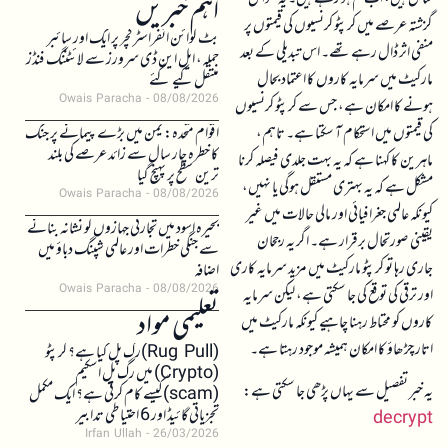
اہم خبریں
گزشتہ عرصے میں کرپٹو کرنسیوں کی قیمتوں پر
بٹ کوائن انفراسٹرکچر پر ایک اور سائبر
منفی اثر ڈال رہے تھے۔ اس تبدیلی کے بعد
حملہ، ایل این ڈی سرورز سے لائٹننگ فنڈز
مارکیٹ میں سرمایہ کاروں کا اعتماد بحال
منتقل کیے گئے
Owais Paracha
08/08/2026
ہونے کا امکان ہے، جس سے کرپٹو کرنسیوں
کی قیمتوں میں استحکام آ سکتا ہے۔ تاہم،
اقوام متحدہ: یمن میں بڑے پیمانے پر جنگ
کا خطرہ چار سال سے زائد عرصے کی بلند
ماہرین کا کہنا ہے کہ یہ بہت جلدی فیصلہ کرنا
ترین سطح پر پہنچ گیا
مشکل ہے کہ یہ بہتری مستقل ہوگی یا نہیں،
Owais Paracha
08/08/2026
کیونکہ عالمی جغرافیائی اور مالی حالات میں غیر
بحیرہ اسود میں تجارتی جہازوں کو نشانہ بنانے
یقینی صورتحال برقرار ہے۔ اگر یہ رجحان
سے جنگی خطرات اور عالمی شپنگ دباؤ میں
جاری رہا تو کرپٹو مارکیٹ میں مزید سرمایہ کاری
اضافہ
Owais Paracha
08/08/2026
اور ترقی کی توقع کی جا سکتی ہے، لیکن سرمایہ
تعلیمی مواد
کاروں کو محتاط رہنا چاہیے کیونکہ مارکیٹ میں
اتار چڑھاؤ کا امکان ہمیشہ موجود رہتا ہے۔
(Rug Pull)رگ پل کیا ہے؟ کرپٹو
(Crypto) میں رگ پل اسکیم
یہ خبر تفصیل سے یہاں پڑھی جا سکتی ہے:
(scam)کیسے کام کرتی ہے؟ ایک مکمل
تجزیاتی گائیڈ اور 6 احتیاطی تدابیر
decrypt
Irfan Ullah
26/03/2026