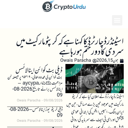
اسٹینڈرڈ چارٹرڈ کا کہنا ہے کہ کرپٹو مارکیٹ میں
سردی کا دور ختم ہو رہا ہے
جون 15, 2026
Owais Paracha
ڈیلی بٹ کوائن اینالائسس
بٹ کوائن کی محدود بحالی، ۶۵۴۱۹ پر فیصلہ کن
مزاحمت ಎದುار аусура –
اینالائسس برائے تاریخ 2026-08-
09
اسٹینڈرڈ چارٹرڈ نے اعلان کیا ہے کہ کرپٹو
Owais Paracha
09/08/2026
مارکیٹ میں موجود تین بڑے مسائل، جن میں
ڈیلی کرپٹو نیوز اینالائسس – 2026-08-
ایران جنگ، اسپیس ایکس کی ابتدائی عوامی
09
پیشکش اور ای ٹی ایف سے سرمایہ کی روانی
Owais Paracha
09/08/2026
شامل ہیں، اب کم ہو رہے ہیں۔ یہ عوامل