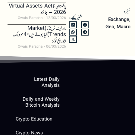
پاکستان کا Virtual Assets Act
ٹیگز:
2026 – جائزہ
شئیر کیجیے:
Owais Paracha
12/03/2026
Exchange
,
Geo
,
Macro
مارکیٹ ٹرینڈز (Market
Trends) کیا ہوتے ہیں؟ 4 موونگ
ایوریج ٹولز
Owais Paracha
06/03/2026
Latest Daily
Analysis
Daily and Weekly
Bitcoin Analysis
Crypto Education
Crypto News