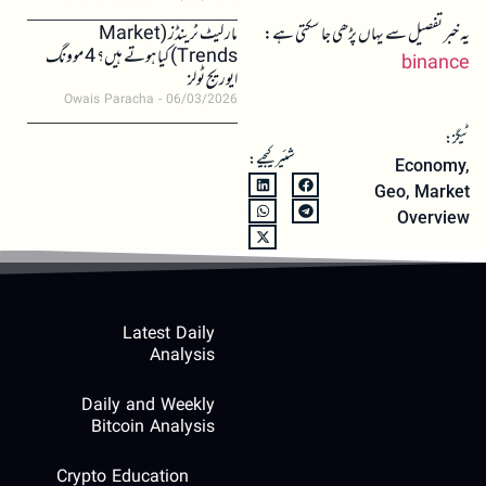
یہ خبر تفصیل سے یہاں پڑھی جا سکتی ہے:
مارکیٹ ٹرینڈز (Market
Trends) کیا ہوتے ہیں؟ 4 موونگ
binance
ایوریج ٹولز
Owais Paracha
06/03/2026
ٹیگز:
شئیر کیجیے:
Economy
,
Geo
,
Market
Overview
Latest Daily
Analysis
Daily and Weekly
Bitcoin Analysis
Crypto Education