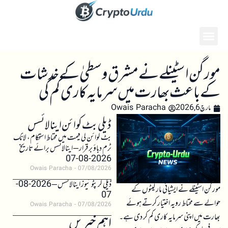
مورگن اسٹینلے نے مشرق وسطیٰ کے خدشات
کے باعث بھارت میں سرمایہ کاری کم کی
مارچ 6, 2026
Owais Paracha
ڈیلی بٹ کوائن اینالائسس
بٹ کوائن کی قیمت میں محتاط استحکام، لانگ
ٹرم دباؤ برقرار – اینالائسس برائے تاریخ
2026-08-07
Owais Paracha
07/08/2026
ڈیلی کرپٹو نیوز اینالائسس – 2026-08-
مورگن اسٹینلے نے ایشیائی مارکیٹوں کے
07
حوالے سے محتاط رویہ اختیار کرتے ہوئے
Owais Paracha
07/08/2026
بھارت میں اپنی سرمایہ کاری کم کر دی ہے۔
اہم خبریں