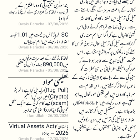
اس فیصلے کی بنیادی وجہ ایران میں جاری
بند سورس سیکیورٹی کا دور اختتام کے
تنازعہ کے باعث ہرمز کے تنگے راستے سے
قریب، کولڈ کارڈ کمزوری نے کرپٹو مارکیٹ
تیل کی ترسیل میں ممکنہ رکاوٹوں کا خدشہ
کو ہلا دیا
Owais Paracha
07/08/2026
ہے۔ مالیاتی خدمات فراہم کرنے والی اس
SC کروڈ آئل کی قیمت میں 1.01 فیصد
کمپنی کا خیال ہے کہ اگر اس اہم سمندری
اضافہ، مارکیٹ میں اہم تبدیلیاں
گزرگاہ سے تیل کی ترسیل بحال نہ ہوئی تو اس کا
Owais Paracha
06/08/2026
خطے کی مارکیٹوں پر گہرا اثر پڑ سکتا ہے۔ اس
کولڈکارڈ حملے کے بعد سات دنوں
حکمت عملی کی تبدیلی سے ظاہر ہوتا ہے کہ
میں 890,000 بٹ کوائن کی منتقلی
مورگن اسٹینلے جغرافیائی سیاسی خطرات کو
Owais Paracha
05/08/2026
سنجیدگی سے لے رہا ہے جو ایشیائی مارکیٹ کے
تعلیمی مواد
ماحول کو متاثر کر سکتے ہیں۔ اس اقدام سے
(Rug Pull)رگ پل کیا ہے؟ کرپٹو
سرمایہ کاروں میں غیر یقینی صورتحال پیدا ہو
(Crypto) میں رگ پل اسکیم
سکتی ہے اور مارکیٹ میں اتار چڑھاؤ کا امکان
(scam)کیسے کام کرتی ہے؟ ایک مکمل
تجزیاتی گائیڈ اور 6 احتیاطی تدابیر
بڑھ جاتا ہے۔ مستقبل میں اگر تنازعہ میں
Irfan Ullah
26/03/2026
اضافہ ہوا یا تیل کی ترسیل میں مزید رکاوٹیں
پاکستان کا Virtual Assets Act
آئیں تو یہ ایشیائی معیشتوں کے لیے چیلنجز پیدا
2026 – جائزہ
کر سکتا ہے۔
Owais Paracha
12/03/2026