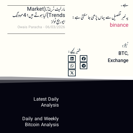
ہے۔
مارکیٹ ٹرینڈز (Market
Trends) کیا ہوتے ہیں؟ 4 موونگ
یہ خبر تفصیل سے یہاں پڑھی جا سکتی ہے:
ایوریج ٹولز
binance
Owais Paracha
06/03/2026
ٹیگز:
شئیر کیجیے:
BTC
,
Exchange
Latest Daily
Analysis
Daily and Weekly
Bitcoin Analysis