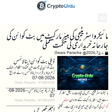
مائیکرو اسٹریٹیجی کی بیئر مارکیٹ میں بٹ کوائن کی
جارحانہ خریداری کی حکمت عملی
مارچ 7, 2026
Owais Paracha
ڈیلی بٹ کوائن اینالائسس
بٹ کوائن کی قیمت میں محتاط استحکام، لانگ
ٹرم دباؤ برقرار – اینالائسس برائے تاریخ
2026-08-07
Owais Paracha
07/08/2026
ڈیلی کرپٹو نیوز اینالائسس – 2026-08-
مائیکرو اسٹریٹیجی، جس کی قیادت مائیکل سیلر کر
07
رہے ہیں، بیئر مارکیٹ کے دوران
بٹ
Owais Paracha
07/08/2026
کوائن
کی خریداری میں تیزی لا رہی ہے۔ کمپنی
اہم خبریں