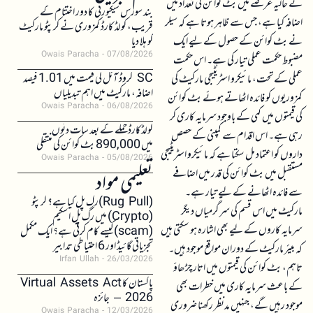
نے حالیہ عرصے میں بٹ کوائن کی تعداد میں
بند سورس سیکیورٹی کا دور اختتام کے
اضافہ کیا ہے، جس سے ظاہر ہوتا ہے کہ سیلر
قریب، کولڈ کارڈ کمزوری نے کرپٹو مارکیٹ
نے بٹ کوائن کے حصول کے لیے ایک
کو ہلا دیا
Owais Paracha
07/08/2026
مضبوط حکمت عملی تیار کی ہے۔ اس حکمت
SC کروڈ آئل کی قیمت میں 1.01 فیصد
عملی کے تحت، مائیکرو اسٹریٹیجی مارکیٹ کی
اضافہ، مارکیٹ میں اہم تبدیلیاں
کمزوریوں کو فائدہ اٹھاتے ہوئے بٹ کوائن
Owais Paracha
06/08/2026
کی قیمتوں میں کمی کے باوجود سرمایہ کاری کر
کولڈکارڈ حملے کے بعد سات دنوں
رہی ہے۔ اس اقدام سے کمپنی کے حصص
میں 890,000 بٹ کوائن کی منتقلی
داروں کو اعتماد مل سکتا ہے کہ مائیکرو اسٹریٹیجی
Owais Paracha
05/08/2026
مستقبل میں بٹ کوائن کی قدر میں اضافے
تعلیمی مواد
سے فائدہ اٹھانے کے لیے تیار ہے۔
(Rug Pull)رگ پل کیا ہے؟ کرپٹو
مارکیٹ میں اس قسم کی سرگرمیاں دیگر
(Crypto) میں رگ پل اسکیم
سرمایہ کاروں کے لیے بھی اشارہ ہو سکتی ہیں
(scam)کیسے کام کرتی ہے؟ ایک مکمل
تجزیاتی گائیڈ اور 6 احتیاطی تدابیر
کہ بیئر مارکیٹ کے دوران مواقع موجود ہیں۔
Irfan Ullah
26/03/2026
تاہم، بٹ کوائن کی قیمتوں میں اتار چڑھاؤ
پاکستان کا Virtual Assets Act
کے باعث سرمایہ کاری میں خطرات بھی
2026 – جائزہ
موجود رہیں گے، جنہیں مدنظر رکھنا ضروری
Owais Paracha
12/03/2026