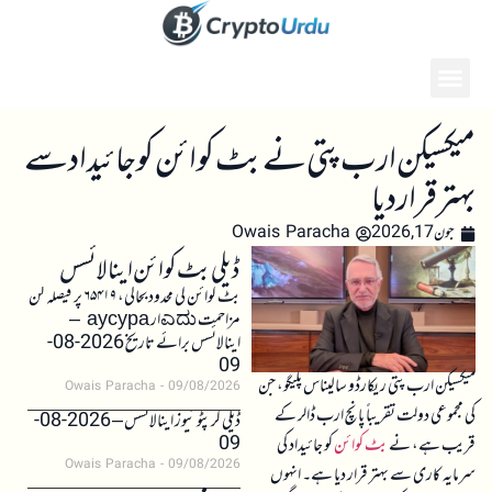
میکسیکن ارب پتی نے بٹ کوائن کو جائیداد سے
بہتر قرار دیا
جون 17, 2026
Owais Paracha
ڈیلی بٹ کوائن اینالائسس
بٹ کوائن کی محدود بحالی، ۶۵۴۱۹ پر فیصلہ کن
مزاحمت ಎದುار аусура –
اینالائسس برائے تاریخ 2026-08-
09
میکسیکن ارب پتی ریکارڈو سالیناس پلیگو، جن
Owais Paracha
09/08/2026
کی مجموعی دولت تقریباً پانچ ارب ڈالر کے
ڈیلی کرپٹو نیوز اینالائسس – 2026-08-
09
قریب ہے، نے
بٹ کوائن
کو جائیداد کی
Owais Paracha
09/08/2026
سرمایہ کاری سے بہتر قرار دیا ہے۔ انہوں