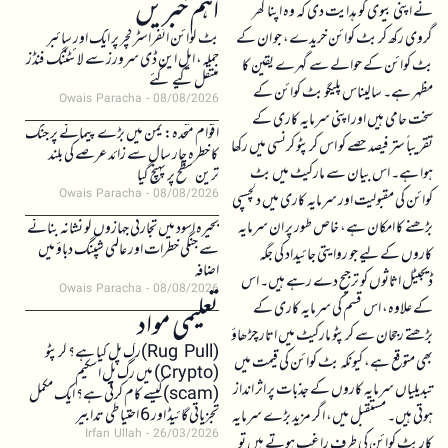
اہم خبریں
نے اپنی بیوی کو ہدایت دی کہ وہ اپنا گھر
گروی رکھ کر بٹ کوائن خریدے، جو ان کے
بٹ کوائن انفراسٹرکچر پر ایک اور سائبر
حملہ، ایل این ڈی سرورز سے لائٹننگ فنڈز
بٹ کوائن کے حوالے سے گہرے یقین کا
منتقل کیے گئے
مظہر ہے۔ سالیناس پلیگو بٹ کوائن کے
Owais Paracha
08/08/2026
سخت حامی ہیں اور اپنی سرمایہ کاری کے
اقوام متحدہ: یمن میں بڑے پیمانے پر جنگ
تقریباً ستر فیصد حصے کو اس کرپٹو کرنسی میں رکھا
کا خطرہ چار سال سے زائد عرصے کی بلند
ہوا ہے۔ اس بیان سے مارکیٹ میں بٹ
ترین سطح پر پہنچ گیا
Owais Paracha
08/08/2026
کوائن کی مقبولیت اور سرمایہ کاری میں دلچسپی
بڑھنے کا امکان ہے، خاص طور پر ان سرمایہ
بحیرہ اسود میں تجارتی جہازوں کو نشانہ بنانے
سے جنگی خطرات اور عالمی شپنگ دباؤ میں
کاروں کے لیے جو روایتی جائیداد کی جگہ
اضافہ
ڈیجیٹل اثاثوں کو ترجیح دے رہے ہیں۔ اس
Owais Paracha
08/08/2026
کے علاوہ، اس قسم کی سرمایہ کاری کے
تعلیمی مواد
بڑھتے رجحان سے کرپٹو مارکیٹ میں اتار چڑھاؤ
(Rug Pull)رگ پل کیا ہے؟ کرپٹو
بھی متوقع ہے، کیونکہ بٹ کوائن کی قیمت میں
(Crypto) میں رگ پل اسکیم
تبدیلیاں سرمایہ کاروں کے جذبات پر اثر انداز
(scam)کیسے کام کرتی ہے؟ ایک مکمل
تجزیاتی گائیڈ اور 6 احتیاطی تدابیر
ہوتی ہیں۔ مستقبل میں، اگر مزید بڑے سرمایہ
Irfan Ullah
26/03/2026
کار بٹ کوائن کی طرف راغب ہوتے ہیں تو