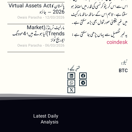
پاکستان کا Virtual Assets Act
اس سے اس کرپٹو کرنسی کی قدر میں اضافہ ہو
2026 – جائزہ
سکتا ہے، تاہم اس کے ساتھ ساتھ مارکیٹ
Owais Paracha
12/03/2026
میں غیر یقینی صورتحال بھی بڑھ سکتی ہے۔
مارکیٹ ٹرینڈز (Market
Trends) کیا ہوتے ہیں؟ 4 موونگ
یہ خبر تفصیل سے یہاں پڑھی جا سکتی ہے:
ایوریج ٹولز
coindesk
Owais Paracha
06/03/2026
ٹیگز:
شئیر کیجیے:
BTC
Latest Daily
Analysis