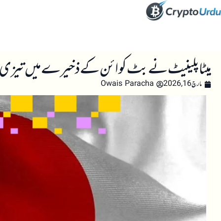
صفحہ اول
کرپٹو اینالائسس
تعلیم
اہم کرپٹو خبری
میٹاپلینیٹ نے بٹ کوائن کے ذخیرے میں تیزی کے لیے 255 ملین ڈ
مارچ 16, 2026
Owais Paracha