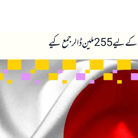
ں
ہمارے بارے میں
الر جمع کیے