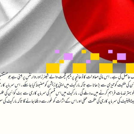
کے لیے 255 ملین ڈالر کی فنڈنگ حاصل کی ہے۔ اس مالی معاونت کا ڈھانچہ پریمیم قیمت والے شیئرز اور وارنٹس پر مبنی ہے جو مستق
بٹ کوائن کی ملکیت کو تیزی سے بڑھانا ہے تاکہ مارکیٹ میں اپنی پوزیشن کو مضبوط کیا جا سکے۔ اس سرمایہ کا
ن کو بہتر خدمات فراہم کرنے میں مدد ملے گی۔ مارکیٹ میں اس قسم کی سرمایہ کاری سے بٹ کوائن کی ط
 میٹاپلینیٹ کی سرمایہ کاری کی حکمت عملی اور اس کے اثرات کو غور سے دیکھا جائے گا تاکہ مارکیٹ کی 