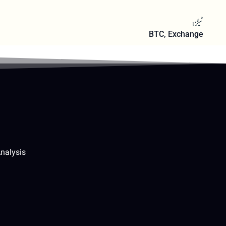
ٹیگز:
BTC
,
Exchange
nalysis