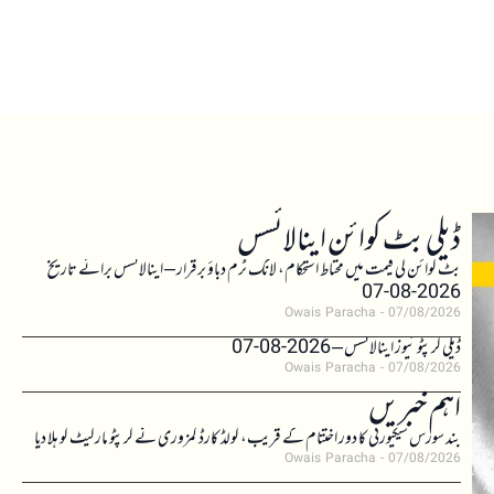
ڈیلی بٹ کوائن اینالائسس
بٹ کوائن کی قیمت میں محتاط استحکام، لانگ ٹرم دباؤ برقرار – اینالائسس برائے تاریخ
2026-08-07
Owais Paracha
07/08/2026
ڈیلی کرپٹو نیوز اینالائسس – 2026-08-07
Owais Paracha
07/08/2026
اہم خبریں
بند سورس سیکیورٹی کا دور اختتام کے قریب، کولڈ کارڈ کمزوری نے کرپٹو مارکیٹ کو ہلا دیا
Owais Paracha
07/08/2026