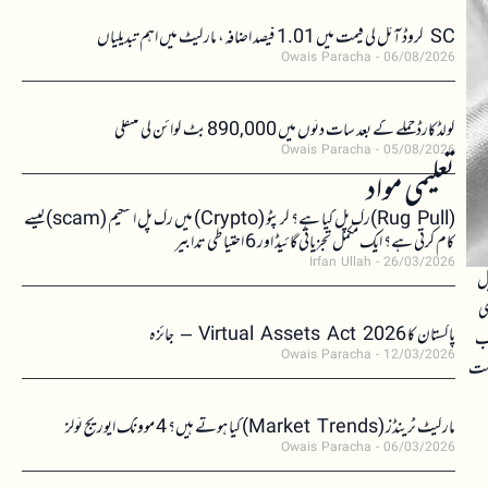
SC کروڈ آئل کی قیمت میں 1.01 فیصد اضافہ، مارکیٹ میں اہم تبدیلیاں
Owais Paracha
06/08/2026
کولڈکارڈ حملے کے بعد سات دنوں میں 890,000 بٹ کوائن کی منتقلی
Owais Paracha
05/08/2026
تعلیمی مواد
(Rug Pull)رگ پل کیا ہے؟ کرپٹو (Crypto) میں رگ پل اسکیم (scam)کیسے
کام کرتی ہے؟ ایک مکمل تجزیاتی گائیڈ اور 6 احتیاطی تدابیر
Irfan Ullah
26/03/2026
بل
ری
پاکستان کا Virtual Assets Act 2026 – جائزہ
لب
Owais Paracha
12/03/2026
سمت
مارکیٹ ٹرینڈز (Market Trends) کیا ہوتے ہیں؟ 4 موونگ ایوریج ٹولز
Owais Paracha
06/03/2026