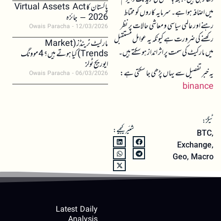
پاکستان کا Virtual Assets Act
میں اضافہ ہوا ہے۔ سرمایہ کاروں کو محتاط
2026 – جائزہ
رہنے اور عالمی سیاسی و معاشی حالات پر نظر
Owais Paracha
12/03/2026
رکھنے کی ضرورت ہے کیونکہ یہ عوامل مستقبل
مارکیٹ ٹرینڈز (Market
میں مارکیٹ کی سمت پر اثر انداز ہو سکتے ہیں۔
Trends) کیا ہوتے ہیں؟ 4 موونگ
ایوریج ٹولز
یہ خبر تفصیل سے یہاں پڑھی جا سکتی ہے:
Owais Paracha
06/03/2026
binance
ٹیگز:
شئیر کیجیے:
BTC
,
Exchange
,
Geo
,
Macro
Latest Daily
Analysis