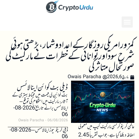
کمزور امریکی روزگار کے اعداد و شمار، بڑھتی ہوئی
شرح سود اور توانائی کے خطرات نے مارکیٹ کی
صورتحال متاثر کی
مارچ 6, 2026
Owais Paracha
ڈیلی بٹ کوائن اینالائسس
بٹ کوائن کی قیمت میں محتاط بہتری کے
آثار، مارکیٹ میں استحکام کی توقع –
اینالائسس برائے تاریخ 2026-08-
06
Owais Paracha
06/08/2026
عالمی کرپٹو کرنسی مارکیٹ کیپ میں معمولی
ڈیلی کرپٹو نیوز اینالائسس – 2026-08-
اضافہ دیکھا گیا ہے، جو اب تقریباً 2.45
06