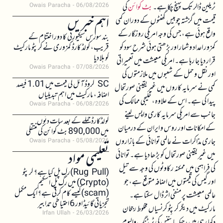
ٹریلین ڈالر تک پہنچ چکا ہے۔
بٹ کوائن
کی
Owais Paracha
06/08/2026
اہم خبریں
قیمت میں گزشتہ چوبیس گھنٹوں کے دوران کمی
واقع ہوئی ہے، جس کی وجہ امریکی روزگار کے
بند سورس سیکیورٹی کا دور اختتام کے
کمزور اعداد و شمار اور بڑھتی ہوئی شرح سود کو
قریب، کولڈ کارڈ کمزوری نے کرپٹو مارکیٹ
کو ہلا دیا
قرار دیا جا رہا ہے۔ امریکی معیشت میں تعمیراتی
Owais Paracha
07/08/2026
اور نقل و حمل کے شعبوں میں ملازمتوں کی
SC کروڈ آئل کی قیمت میں 1.01 فیصد
کمی نے سرمایہ کاروں میں غیر یقینی صورتحال
اضافہ، مارکیٹ میں اہم تبدیلیاں
پیدا کی ہے۔ اس کے علاوہ، خلیجی ممالک کی
Owais Paracha
06/08/2026
جانب سے امریکی سرمایہ کاری واپس لینے
کولڈکارڈ حملے کے بعد سات دنوں
کے امکانات اور روس و ایران کے درمیان
میں 890,000 بٹ کوائن کی منتقلی
جاری مذاکرات نے عالمی توانائی کے بازاروں
Owais Paracha
05/08/2026
تعلیمی مواد
میں غیر یقینی صورتحال کو بڑھا دیا ہے۔ توانائی
کی فراہمی میں ممکنہ رکاوٹوں کی وجہ سے تیل
(Rug Pull)رگ پل کیا ہے؟ کرپٹو
اور گیس کی قیمتوں میں اضافہ متوقع ہے، جو
(Crypto) میں رگ پل اسکیم
(scam)کیسے کام کرتی ہے؟ ایک مکمل
عالمی معیشت پر منفی اثر ڈال سکتا ہے۔
تجزیاتی گائیڈ اور 6 احتیاطی تدابیر
مارکیٹ میں دیگر کرپٹو کرنسیاں مخلوط رجحان
Irfan Ullah
26/03/2026
دکھا رہی ہیں، جبکہ بائننس کی ٹریڈنگ والیوم