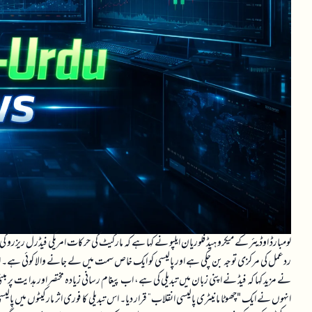
لومبارڈ اوڈیئر کے میکرو ہیڈ فلوریان ایلپو نے کہا ہے کہ مارکیٹ کی حرکات امریکی فیڈرل ریزرو کی 
ردعمل کی مرکزی توجہ بن چکی ہے اور پالیسی کو ایک خاص سمت میں لے جانے والا کوئی ہے۔ انہ
نے مزید کہا کہ فیڈ نے اپنی زبان میں تبدیلی کی ہے، اب پیغام رسانی زیادہ مختصر اور ہدایت پر م
انہوں نے ایک "چھوٹا مانیٹری پالیسی انقلاب” قرار دیا۔ اس تبدیلی کا فوری اثر مارکیٹوں می