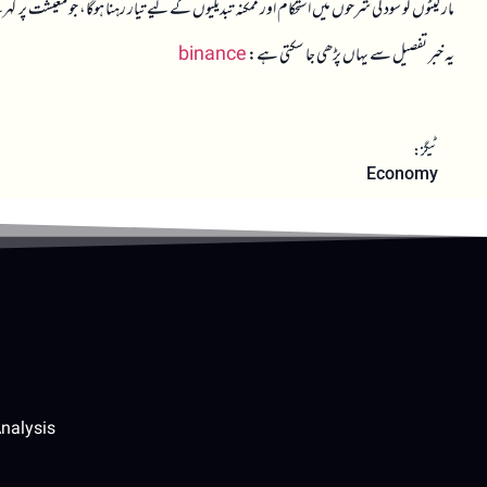
مارکیٹوں کو سود کی شرحوں میں استحکام اور ممکنہ تبدیلیوں کے لیے تیار رہنا ہوگا، جو معیشت پر
یہ خبر تفصیل سے یہاں پڑھی جا سکتی ہے:
binance
ٹیگز:
Economy
nalysis