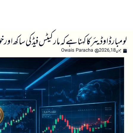
صفحہ اول
کرپٹو اینالائسس
تعلیم
اہم کرپٹو خبری
لومبارڈ اوڈیئر کا کہنا ہے کہ مارکیٹس فیڈ کی ساکھ اور 
جون 18, 2026
Owais Paracha