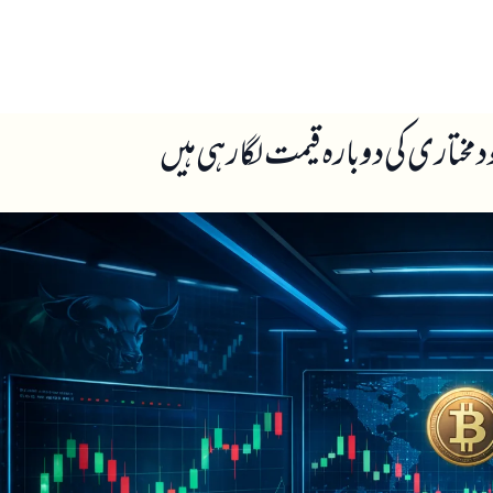
ں
ہمارے بارے میں
خودمختاری کی دوبارہ قیمت لگا رہی ہیں