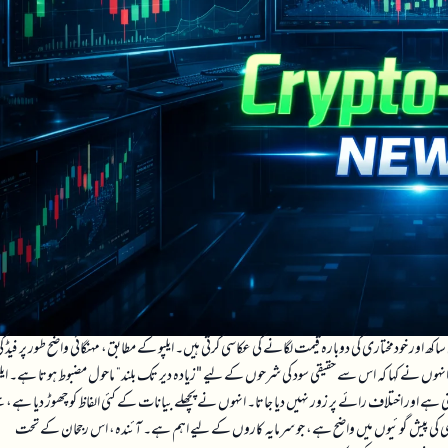
ساکھ اور خودمختاری کی دوبارہ قیمت لگانے کی عکاسی کرتی ہیں۔ ایلپو کے مطابق، مہنگائی واضح طور پر فیڈ ک
وں نے کہا کہ اس سے حقیقی سود کی شرحوں کے لیے "زیادہ دیر تک بلند” ماحول مضبوط ہوتا ہے۔ ایلپ
بنی ہے اور اختلاف رائے پر زور نہیں دیا جاتا۔ انہوں نے پچھلے بیانات کے کئی الفاظ کو چھوڑ دیا ہے، 
ں پالیسی کی پیش گوئیوں میں واضح ہے، جو سرمایہ کاروں کے لیے اہم ہے۔ آئندہ، اس رجحان کے تحت