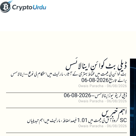
ڈیلی بٹ کوائن اینالائسس
بٹ کوائن کی قیمت میں محتاط بہتری کے آثار، مارکیٹ میں استحکام کی توقع – اینالائسس
برائے تاریخ 2026-08-06
Owais Paracha
06/08/2026
ڈیلی کرپٹو نیوز اینالائسس – 2026-08-06
Owais Paracha
06/08/2026
اہم خبریں
SC کروڈ آئل کی قیمت میں 1.01 فیصد اضافہ، مارکیٹ میں اہم تبدیلیاں
Owais Paracha
06/08/2026