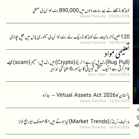
کولڈکارڈ حملے کے بعد سات دنوں میں 890,000 بٹ کوائن کی منتقلی
Owais Paracha
05/08/2026
120 ملین ڈالر مالیت کے کولڈکارڈ ہیک نے بٹ کوائن کی میموری پول میں ہلچل مچا دی
Owais Paracha
05/08/2026
تعلیمی مواد
(Rug Pull)رگ پل کیا ہے؟ کرپٹو (Crypto) میں رگ پل اسکیم (scam)کیسے
کام کرتی ہے؟ ایک مکمل تجزیاتی گائیڈ اور 6 احتیاطی تدابیر
Irfan Ullah
26/03/2026
پاکستان کا Virtual Assets Act 2026 – جائزہ
Owais Paracha
12/03/2026
ی
و
مارکیٹ ٹرینڈز (Market Trends) کیا ہوتے ہیں؟ 4 موونگ ایوریج ٹولز
جسے
Owais Paracha
06/03/2026