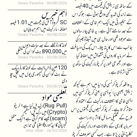
Owais Paracha
06/08/2026
کے ساتھ ہی زیکش کی قیمت میں 40 فیصد
اہم خبریں
سے زائد کی شدید کمی واقع ہوئی ہے، جو کہ اس
کے سیکیورٹی میں ایک اہم خامی کے انکشاف
SC کروڈ آئل کی قیمت میں 1.01 فیصد
اضافہ، مارکیٹ میں اہم تبدیلیاں
کے بعد سامنے آئی ہے۔ یہ خامی چار سالوں
Owais Paracha
06/08/2026
سے موجود تھی اور حال ہی میں شیلڈڈ لیبز کی
کولڈکارڈ حملے کے بعد سات دنوں
جانب سے اس کا پتہ چلا۔ اس بگ کی دریافت
میں 890,000 بٹ کوائن کی منتقلی
نے سرمایہ کاروں کی تشویش میں اضافہ کیا
Owais Paracha
05/08/2026
ہے اور مجموعی طور پر کرپٹو مارکیٹ کی ساکھ پر
120 ملین ڈالر مالیت کے کولڈکارڈ ہیک
منفی اثر ڈالا ہے۔
نے بٹ کوائن کی میموری پول میں ہلچل مچا
دی
یہ واقعہ کرپٹو کرنسی کی دنیا میں اہم ہے کیونکہ
Owais Paracha
05/08/2026
زیکش جیسی پرائیویسی پر مبنی کرپٹو کرنسی میں
تعلیمی مواد
ایسی خامی کا انکشاف مارکیٹ کے اعتماد کو
(Rug Pull)رگ پل کیا ہے؟ کرپٹو
متاثر کرتا ہے۔ کرپٹو کرنسیوں کی قیمتوں پر اس
(Crypto) میں رگ پل اسکیم
طرح کے تکنیکی مسائل کا اثر براہ راست
(scam)کیسے کام کرتی ہے؟ ایک مکمل
تجزیاتی گائیڈ اور 6 احتیاطی تدابیر
سرمایہ کاری کے رجحانات اور مارکیٹ کی
Irfan Ullah
26/03/2026
لیکویڈیٹی پر پڑتا ہے۔ جب کسی معروف کرپٹو