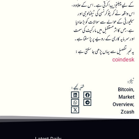
کے لیے چیلنجز پیدا کرتی ہے۔ اس کے علاوہ،
اس واقعہ نے کرپٹو کرنسی کی ٹیکنالوجی اور
سیکیورٹی کے حوالے سے سوالات کو بڑھا دیا
ہے، جس کا اثر مستقبل میں مارکیٹ کی سمت
اور سرمایہ کاری کے رویے پر پڑ سکتا ہے۔
یہ خبر تفصیل سے یہاں پڑھی جا سکتی ہے:
coindesk
ٹیگز:
شئیر کیجیے:
Bitcoin
,
Market
Overview
,
Zcash