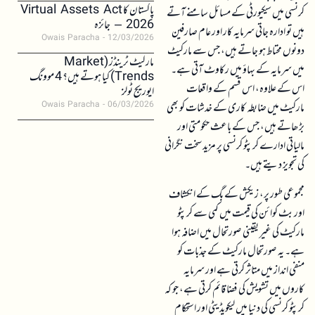
پاکستان کا Virtual Assets Act
کرنسی میں سیکیورٹی کے مسائل سامنے آتے
2026 – جائزہ
ہیں تو ادارہ جاتی سرمایہ کار اور عام صارفین
Owais Paracha
12/03/2026
دونوں محتاط ہو جاتے ہیں، جس سے مارکیٹ
مارکیٹ ٹرینڈز (Market
میں سرمایہ کے بہاؤ میں رکاوٹ آتی ہے۔
Trends) کیا ہوتے ہیں؟ 4 موونگ
اس کے علاوہ، اس قسم کے واقعات
ایوریج ٹولز
Owais Paracha
06/03/2026
مارکیٹ میں ضابطہ کاری کے خدشات کو بھی
بڑھاتے ہیں، جس کے باعث حکومتی اور
مالیاتی ادارے کرپٹو کرنسی پر مزید سخت نگرانی
کی تجویز دیتے ہیں۔
مجموعی طور پر، زیکش کے بگ کے انکشاف
اور بٹ کوائن کی قیمت میں کمی سے کرپٹو
مارکیٹ کی غیر یقینی صورتحال میں اضافہ ہوا
ہے۔ یہ صورتحال مارکیٹ کے جذبات کو
منفی انداز میں متاثر کرتی ہے اور سرمایہ
کاروں میں تشویش کی فضا قائم کرتی ہے، جو کہ
کرپٹو کرنسی کی دنیا میں لیکویڈیٹی اور استحکام