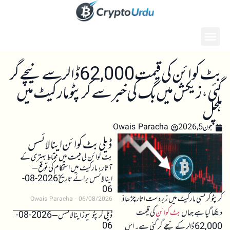
بٹ کوائن کی قیمت 62,000 ڈالر سے نیچے گر
گئی، زیکش میں بگ کی خبر سے کرپٹو مارکیٹ میں
ہلچل
جون 5, 2026
Owais Paracha
ڈیلی بٹ کوائن اینالائسس
بٹ کوائن کی قیمت میں محتاط بہتری کے
آثار، مارکیٹ میں استحکام کی توقع –
اینالائسس برائے تاریخ 2026-08-
06
کرپٹو کرنسی مارکیٹ میں زبردست اتار چڑھاؤ
Owais Paracha
06/08/2026
دیکھا گیا ہے جہاں
بٹ کوائن
کی قیمت
ڈیلی کرپٹو نیوز اینالائسس – 2026-08-
06
62,000 ڈالر کے نیچے گر گئی ہے۔ اس