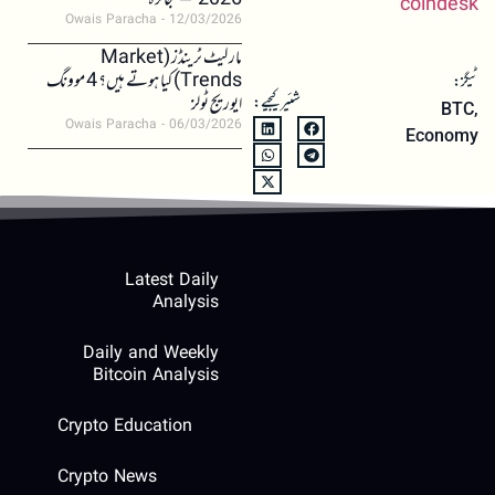
2026 – جائزہ
coindesk
Owais Paracha
12/03/2026
مارکیٹ ٹرینڈز (Market
Trends) کیا ہوتے ہیں؟ 4 موونگ
ٹیگز:
شئیر کیجیے:
ایوریج ٹولز
BTC
,
Owais Paracha
06/03/2026
Economy
Latest Daily
Analysis
Daily and Weekly
Bitcoin Analysis
Crypto Education
Crypto News