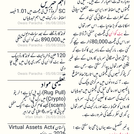
اہم خبریں
دوبارہ شدت اختیار کر گئے ہیں۔ تیل کی
قیمتوں میں اضافہ اور ایران سے متعلق سپلائی
SC کروڈ آئل کی قیمت میں 1.01 فیصد
کے خطرات نے مہنگائی کی نئی لہر کے
اضافہ، مارکیٹ میں اہم تبدیلیاں
Owais Paracha
06/08/2026
امکانات کو بڑھا دیا ہے۔ اس صورتحال
کولڈکارڈ حملے کے بعد سات دنوں
نے
بٹ کوائن
کی قیمت پر منفی اثر ڈالا ہے
میں 890,000 بٹ کوائن کی منتقلی
اور اس کی قیمت 80,000 ڈالر سے نیچے گر
Owais Paracha
05/08/2026
گئی ہے۔ مارکیٹ کے ماہرین کا کہنا ہے کہ
120 ملین ڈالر مالیت کے کولڈکارڈ ہیک
بڑھتی ہوئی مہنگائی سرمایہ کاروں کے لیے غیر
نے بٹ کوائن کی میموری پول میں ہلچل مچا
یقینی صورتحال پیدا کر سکتی ہے، جس سے
دی
کرپٹو کرنسیوں کی قیمتوں میں اتار چڑھاؤ متوقع
Owais Paracha
05/08/2026
تعلیمی مواد
ہے۔ آئندہ دنوں میں مرکزی بینک کی
پالیسیوں اور عالمی تیل کی قیمتوں میں تبدیلیاں
(Rug Pull)رگ پل کیا ہے؟ کرپٹو
مارکیٹ کی سمت کا تعین کریں گی۔ سرمایہ
(Crypto) میں رگ پل اسکیم
(scam)کیسے کام کرتی ہے؟ ایک مکمل
کاروں کو محتاط رہنے اور مارکیٹ کی صورتحال
تجزیاتی گائیڈ اور 6 احتیاطی تدابیر
پر گہری نظر رکھنے کی ضرورت ہے۔
Irfan Ullah
26/03/2026
یہ خبر تفصیل سے یہاں پڑھی جا سکتی ہے:
پاکستان کا Virtual Assets Act