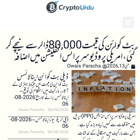
بٹ کوائن کی قیمت 80,000 ڈالر سے نیچے گر
گئی، امریکی پروڈیوسر پرائس انفلیشن میں اضافہ
مئی 13, 2026
Owais Paracha
ڈیلی بٹ کوائن اینالائسس
بٹ کوائن کی قیمت میں محتاط بہتری کے
آثار، مارکیٹ میں استحکام کی توقع –
اینالائسس برائے تاریخ 2026-08-
06
Owais Paracha
06/08/2026
امریکی پروڈیوسر پرائس انڈیکس (PPI) اپریل
ڈیلی کرپٹو نیوز اینالائسس – 2026-08-
میں متوقعات سے کہیں زیادہ بڑھ گیا ہے،
06
جس سے مارکیٹ میں مہنگائی کے خدشات
Owais Paracha
06/08/2026