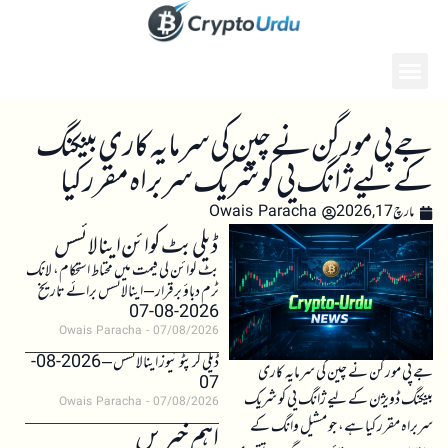
جے پی مورگن نے چین کی سرمایہ کاری بینکنگ
کے لیے ژانگ یی کو شریک سربراہ مقرر کیا
مارچ 17, 2026
Owais Paracha
ڈیلی بٹ کوائن اینالائسس
بٹ کوائن کی قیمت میں محتاط استحکام، لانگ
ٹرم دباؤ برقرار – اینالائسس برائے تاریخ
2026-08-07
Owais Paracha
07/08/2026
ڈیلی کرپٹو نیوز اینالائسس – 2026-08-
جے پی مورگن نے چین کی سرمایہ کاری
07
بینکنگ ڈویژن کے لیے ژانگ یی کو شریک
Owais Paracha
07/08/2026
سربراہ مقرر کیا ہے، جو مشیل وانگ کے
اہم خبریں