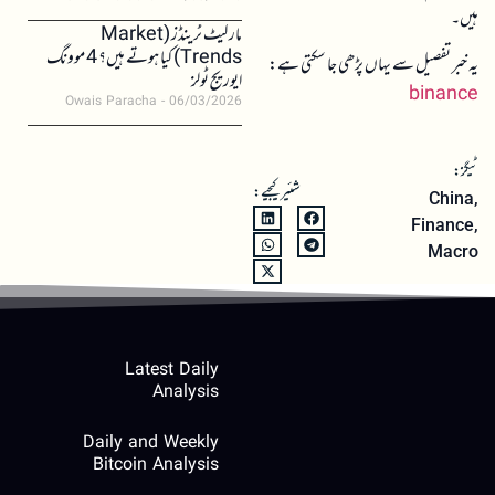
ہیں۔
مارکیٹ ٹرینڈز (Market
Trends) کیا ہوتے ہیں؟ 4 موونگ
یہ خبر تفصیل سے یہاں پڑھی جا سکتی ہے:
ایوریج ٹولز
binance
Owais Paracha
06/03/2026
ٹیگز:
شئیر کیجیے:
China
,
Finance
,
Macro
Latest Daily
Analysis
Daily and Weekly
Bitcoin Analysis