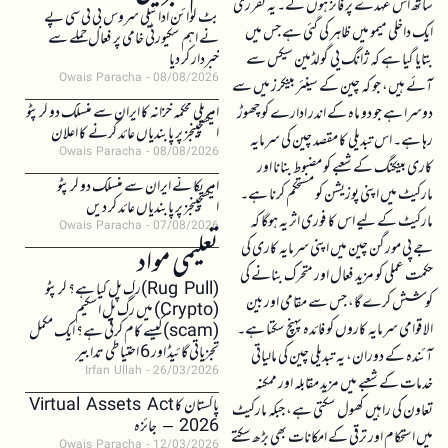
ساتھ اس عہدے پر فائز ہوں گے۔ یہ تقرری
بٹ کوائن ادائیگی سروس بی ٹی سی پے
ایک داخلی میمو میں ظاہر کی گئی ہے جس میں
نے اہم سکیورٹی خامی پر فعال حملے سے
بتایا گیا ہے کہ ژانگ یی گولڈمین سیکس سے
خبردار کر دیا
Owais Paracha
08/08/2026
آئے ہیں، جو کہ چین کے سینئر بینکرز میں سے
امریکی محکمہ خزانہ کا ایران سے منسلک دو کرپٹو
دوسرا ہے جو دو ماہ کے اندر ادارے کو چھوڑ
ایکسچینجز پر پابندیاں عائد کرنے کا اعلان
رہا ہے۔ اس تبدیلی کا مقصد چین کی سرمایہ
Owais Paracha
08/08/2026
کاری بینکنگ کے شعبے کو مضبوط بنانا اور
امریکا نے ایران سے منسلک دو کرپٹو
مارکیٹ میں اپنی پوزیشن کو مستحکم کرنا ہے۔
ایکسچینجز پر پابندیاں عائد کر دیں
مارکیٹ کے لیے اس کا فوری اثر یہ ہوگا کہ
Owais Paracha
07/08/2026
جے پی مورگن چین میں اپنی سرمایہ کاری کی
تعلیمی مواد
حکمت عملی کو مزید فعال اور متحرک بنانے کی
(Rug Pull)رگ پل کیا ہے؟ کرپٹو
کوشش کرے گا، جس سے مقامی اور بین
(Crypto) میں رگ پل اسکیم
الاقوامی سرمایہ کاروں کو فائدہ پہنچ سکتا ہے۔
(scam)کیسے کام کرتی ہے؟ ایک مکمل
تجزیاتی گائیڈ اور 6 احتیاطی تدابیر
آئندہ کے دوران، یہ تبدیلی چین کی مالیاتی
Irfan Ullah
26/03/2026
خدمات کے شعبے میں مزید مقابلہ اور ممکنہ
پاکستان کا Virtual Assets Act
تعاون کی راہیں کھول سکتی ہے، جبکہ مارکیٹ
2026 – جائزہ
میں استحکام اور ترقی کے امکانات بھی بڑھ سکتے
Owais Paracha
12/03/2026