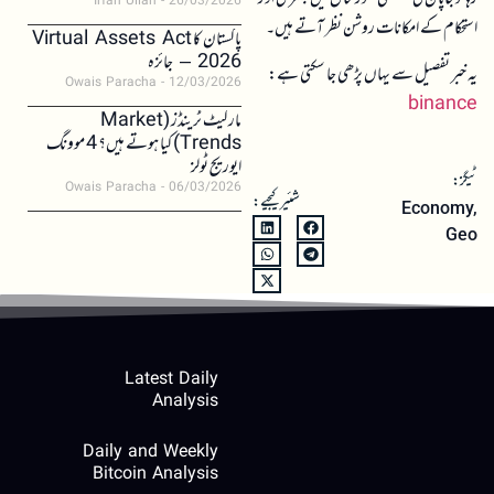
Irfan Ullah
26/03/2026
استحکام کے امکانات روشن نظر آتے ہیں۔
پاکستان کا Virtual Assets Act
2026 – جائزہ
یہ خبر تفصیل سے یہاں پڑھی جا سکتی ہے:
Owais Paracha
12/03/2026
binance
مارکیٹ ٹرینڈز (Market
Trends) کیا ہوتے ہیں؟ 4 موونگ
ایوریج ٹولز
ٹیگز:
Owais Paracha
06/03/2026
شئیر کیجیے:
Economy
,
Geo
Latest Daily
Analysis
Daily and Weekly
Bitcoin Analysis