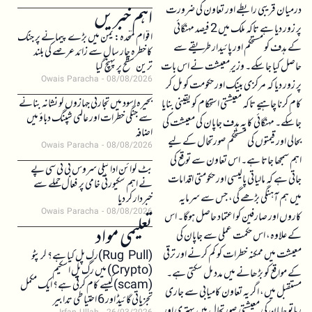
درمیان قریبی رابطے اور تعاون کی ضرورت
اہم خبریں
پر زور دیا ہے تاکہ ملک میں 2 فیصد مہنگائی
اقوام متحدہ: یمن میں بڑے پیمانے پر جنگ
کے ہدف کو مستحکم اور پائیدار طریقے سے
کا خطرہ چار سال سے زائد عرصے کی بلند
حاصل کیا جا سکے۔ وزیرِ معیشت نے اس بات
ترین سطح پر پہنچ گیا
Owais Paracha
08/08/2026
پر زور دیا کہ مرکزی بینک اور حکومت کو مل کر
بحیرہ اسود میں تجارتی جہازوں کو نشانہ بنانے
کام کرنا چاہیے تاکہ معیشتی استحکام کو یقینی بنایا
سے جنگی خطرات اور عالمی شپنگ دباؤ میں
جا سکے۔ مہنگائی کا یہ ہدف جاپان کی معیشت کی
اضافہ
بحالی اور قیمتوں کی مستحکم صورتحال کے لیے
Owais Paracha
08/08/2026
اہم سمجھا جاتا ہے۔ اس تعاون سے توقع کی
بٹ کوائن ادائیگی سروس بی ٹی سی پے
جاتی ہے کہ مالیاتی پالیسی اور حکومتی اقدامات
نے اہم سکیورٹی خامی پر فعال حملے سے
میں ہم آہنگی بڑھے گی، جس سے سرمایہ
خبردار کر دیا
Owais Paracha
08/08/2026
کاروں اور صارفین کو اعتماد حاصل ہوگا۔ اس
تعلیمی مواد
کے علاوہ، اس حکمت عملی سے جاپان کی
معیشت میں ممکنہ خطرات کو کم کرنے اور ترقی
(Rug Pull)رگ پل کیا ہے؟ کرپٹو
(Crypto) میں رگ پل اسکیم
کے مواقع کو بڑھانے میں مدد مل سکتی ہے۔
(scam)کیسے کام کرتی ہے؟ ایک مکمل
مستقبل میں، اگر یہ تعاون کامیابی سے جاری
تجزیاتی گائیڈ اور 6 احتیاطی تدابیر
رہا تو جاپان کی معیشتی صورتحال میں بہتری اور