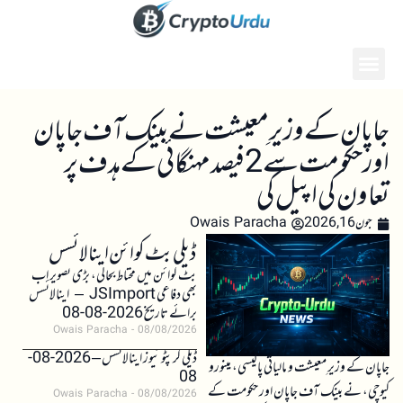
جاپان کے وزیرِ معیشت نے بینک آف جاپان
اور حکومت سے 2 فیصد مہنگائی کے ہدف پر
تعاون کی اپیل کی
جون 16, 2026
Owais Paracha
ڈیلی بٹ کوائن اینالائسس
بٹ کوائن میں محتاط بحالی، بڑی تصویر اب
بھی دفاعی JSImport – اینالائسس
برائے تاریخ 2026-08-08
Owais Paracha
08/08/2026
ڈیلی کرپٹو نیوز اینالائسس – 2026-08-
جاپان کے وزیرِ معیشت و مالیاتی پالیسی، مینورو
08
کیوچی، نے بینک آف جاپان اور حکومت کے
Owais Paracha
08/08/2026