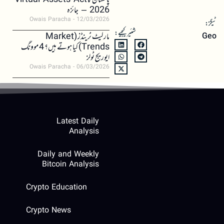
پاکستان کا Virtual Assets Act
2026 – جائزہ
Owais Paracha
12/03/2026
ٹیگز:
شئیر کیجیے:
مارکیٹ ٹرینڈز (Market
Geo
Trends) کیا ہوتے ہیں؟ 4 موونگ
ایوریج ٹولز
Owais Paracha
06/03/2026
Latest Daily
Analysis
Daily and Weekly
Bitcoin Analysis
Crypto Education
Crypto News