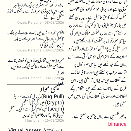
ایران کے اندرونی معاملات میں مداخلت نہیں
بٹ کوائن انفراسٹرکچر پر ایک اور سائبر
کرنی چاہیے اور ایرانی عوام کو خود اپنی حکومت
حملہ، ایل این ڈی سرورز سے لائٹننگ فنڈز
منتخب کرنے کا حق حاصل ہے۔ یہ بیان خطے
منتقل کیے گئے
Owais Paracha
08/08/2026
میں جاری جغرافیائی سیاسی کشیدگی کے دوران
اقوام متحدہ: یمن میں بڑے پیمانے پر جنگ
سامنے آیا ہے جہاں مختلف ممالک ایران کی
کا خطرہ چار سال سے زائد عرصے کی بلند
سیاسی صورتحال پر مختلف آراء رکھتے ہیں۔
ترین سطح پر پہنچ گیا
اسرائیل کی یہ پوزیشن خودمختاری اور قومی خود
Owais Paracha
08/08/2026
ارادیت کے احترام کی عکاسی کرتی ہے۔ اس
بحیرہ اسود میں تجارتی جہازوں کو نشانہ بنانے
بیان کے بعد خطے میں سیاسی صورتحال پر
سے جنگی خطرات اور عالمی شپنگ دباؤ میں
اثرات مرتب ہو سکتے ہیں اور علاقائی ممالک
اضافہ
Owais Paracha
08/08/2026
کے تعلقات میں تبدیلیاں آ سکتی ہیں۔ اس
تعلیمی مواد
طرح کے بیانات سے خطے میں استحکام کے
امکانات اور سفارتی تعلقات کی نئی راہیں کھل
(Rug Pull)رگ پل کیا ہے؟ کرپٹو
(Crypto) میں رگ پل اسکیم
سکتی ہیں۔
(scam)کیسے کام کرتی ہے؟ ایک مکمل
تجزیاتی گائیڈ اور 6 احتیاطی تدابیر
یہ خبر تفصیل سے یہاں پڑھی جا سکتی ہے:
Irfan Ullah
26/03/2026
binance