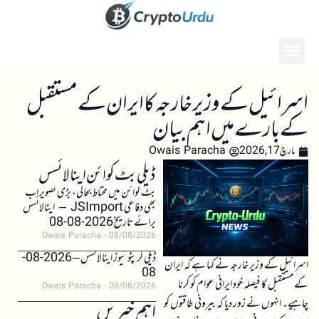
اسرائیل کے وزیر خارجہ کا ایران کے مستقبل
کے بارے میں اہم بیان
مارچ 17, 2026
Owais Paracha
ڈیلی بٹ کوائن اینالائسس
بٹ کوائن میں محتاط بحالی، بڑی تصویر اب
بھی دفاعی JSImport – اینالائسس
برائے تاریخ 2026-08-08
Owais Paracha
08/08/2026
ڈیلی کرپٹو نیوز اینالائسس – 2026-08-
اسرائیل کے وزیر خارجہ نے کہا ہے کہ ایران
08
کے مستقبل کا فیصلہ خود ایرانی عوام کو کرنا
Owais Paracha
08/08/2026
چاہیے۔ انہوں نے زور دیا کہ بیرونی طاقتوں کو
اہم خبریں