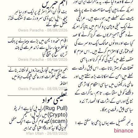
اہم خبریں
کرنے کا وعدہ کیا ہے۔ یہ مذاکرات ایران اور
امریکہ کے مابین ایک مفاہمت نامے پر بات
بٹ کوائن انفراسٹرکچر پر ایک اور سائبر
چیت کے سلسلے میں ہو رہے ہیں۔ عراقچی
حملہ، ایل این ڈی سرورز سے لائٹننگ فنڈز
منتقل کیے گئے
نے ایک ٹیلی ویژن پروگرام میں بتایا کہ امریکہ
Owais Paracha
08/08/2026
نے دھمکی آمیز حربوں سے گریز کرنے کا عہد
اقوام متحدہ: یمن میں بڑے پیمانے پر جنگ
کیا ہے اور دونوں ممالک ایک دوسرے کی
کا خطرہ چار سال سے زائد عرصے کی بلند
خودمختاری کا احترام کرتے ہیں۔ اس عزم کا
ترین سطح پر پہنچ گیا
مقصد خطے میں کشیدگی کو کم کرنا اور باہمی
Owais Paracha
08/08/2026
تعلقات کو بہتر بنانا ہے۔ اس پیش رفت سے
بحیرہ اسود میں تجارتی جہازوں کو نشانہ بنانے
خطے میں امن کے امکانات بڑھ سکتے ہیں اور
سے جنگی خطرات اور عالمی شپنگ دباؤ میں
اضافہ
عالمی مارکیٹوں میں سیاسی استحکام کا اثر بھی
Owais Paracha
08/08/2026
دیکھنے کو مل سکتا ہے۔ تاہم، مذاکرات کے
تعلیمی مواد
نتائج اور ان کے اثرات کا انحصار آئندہ
(Rug Pull)رگ پل کیا ہے؟ کرپٹو
سیاسی پیش رفت پر ہوگا۔
(Crypto) میں رگ پل اسکیم
(scam)کیسے کام کرتی ہے؟ ایک مکمل
یہ خبر تفصیل سے یہاں پڑھی جا سکتی ہے:
تجزیاتی گائیڈ اور 6 احتیاطی تدابیر
binance
Irfan Ullah
26/03/2026