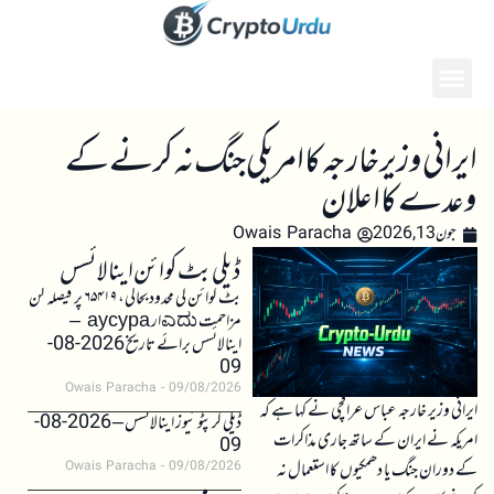
ایرانی وزیر خارجہ کا امریکی جنگ نہ کرنے کے
وعدے کا اعلان
جون 13, 2026
Owais Paracha
ڈیلی بٹ کوائن اینالائسس
بٹ کوائن کی محدود بحالی، ۶۵۴۱۹ پر فیصلہ کن
مزاحمت ಎದುار аусура –
اینالائسس برائے تاریخ 2026-08-
09
Owais Paracha
09/08/2026
ایرانی وزیر خارجہ عباس عراقچی نے کہا ہے کہ
ڈیلی کرپٹو نیوز اینالائسس – 2026-08-
امریکہ نے ایران کے ساتھ جاری مذاکرات
09
کے دوران جنگ یا دھمکیوں کا استعمال نہ
Owais Paracha
09/08/2026