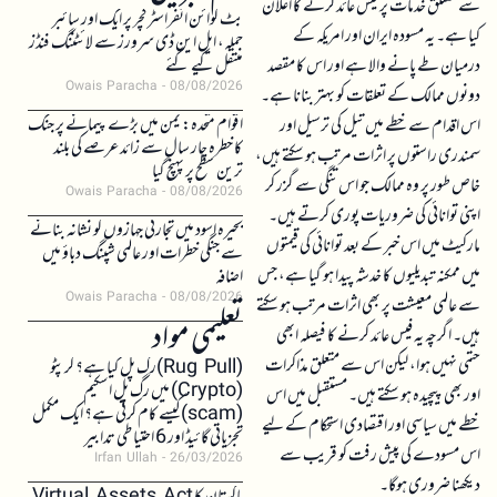
سے متعلق خدمات پر فیس عائد کرنے کا اعلان
بٹ کوائن انفراسٹرکچر پر ایک اور سائبر
کیا ہے۔ یہ مسودہ ایران اور امریکہ کے
حملہ، ایل این ڈی سرورز سے لائٹننگ فنڈز
درمیان طے پانے والا ہے اور اس کا مقصد
منتقل کیے گئے
Owais Paracha
08/08/2026
دونوں ممالک کے تعلقات کو بہتر بنانا ہے۔
اقوام متحدہ: یمن میں بڑے پیمانے پر جنگ
اس اقدام سے خطے میں تیل کی ترسیل اور
کا خطرہ چار سال سے زائد عرصے کی بلند
سمندری راستوں پر اثرات مرتب ہو سکتے ہیں،
ترین سطح پر پہنچ گیا
خاص طور پر وہ ممالک جو اس تنگی سے گزر کر
Owais Paracha
08/08/2026
اپنی توانائی کی ضروریات پوری کرتے ہیں۔
بحیرہ اسود میں تجارتی جہازوں کو نشانہ بنانے
مارکیٹ میں اس خبر کے بعد توانائی کی قیمتوں
سے جنگی خطرات اور عالمی شپنگ دباؤ میں
میں ممکنہ تبدیلیوں کا خدشہ پیدا ہو گیا ہے، جس
اضافہ
Owais Paracha
08/08/2026
سے عالمی معیشت پر بھی اثرات مرتب ہو سکتے
تعلیمی مواد
ہیں۔ اگرچہ یہ فیس عائد کرنے کا فیصلہ ابھی
حتمی نہیں ہوا، لیکن اس سے متعلق مذاکرات
(Rug Pull)رگ پل کیا ہے؟ کرپٹو
(Crypto) میں رگ پل اسکیم
اور بھی پیچیدہ ہو سکتے ہیں۔ مستقبل میں اس
(scam)کیسے کام کرتی ہے؟ ایک مکمل
خطے میں سیاسی اور اقتصادی استحکام کے لیے
تجزیاتی گائیڈ اور 6 احتیاطی تدابیر
اس مسودے کی پیش رفت کو قریب سے
Irfan Ullah
26/03/2026
دیکھنا ضروری ہوگا۔