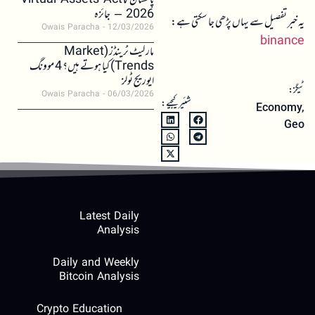
پاکستان کا Virtual Assets Act
2026 – جائزہ
یہ خبر تفصیل سے یہاں پڑھی جا سکتی ہے:
Owais Paracha
12/03/2026
binance
مارکیٹ ٹرینڈز (Market
Trends) کیا ہوتے ہیں؟ 4 موونگ
ایوریج ٹولز
ٹیگز:
Owais Paracha
06/03/2026
شئیر کیجیے:
Economy
,
Geo
Latest Daily
Analysis
Daily and Weekly
Bitcoin Analysis
Crypto Education