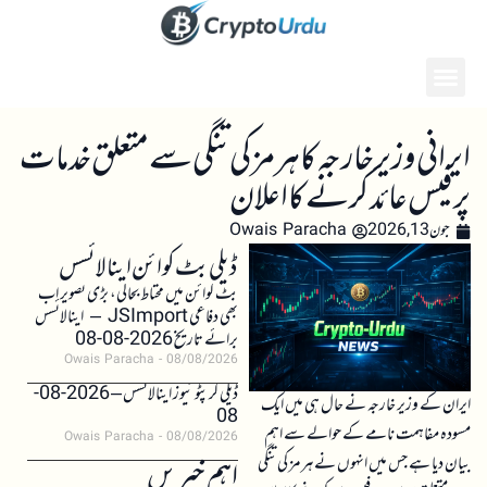
ایرانی وزیر خارجہ کا ہرمز کی تنگی سے متعلق خدمات
پر فیس عائد کرنے کا اعلان
جون 13, 2026
Owais Paracha
ڈیلی بٹ کوائن اینالائسس
بٹ کوائن میں محتاط بحالی، بڑی تصویر اب
بھی دفاعی JSImport – اینالائسس
برائے تاریخ 2026-08-08
Owais Paracha
08/08/2026
ڈیلی کرپٹو نیوز اینالائسس – 2026-08-
ایران کے وزیر خارجہ نے حال ہی میں ایک
08
مسودہ مفاہمت نامے کے حوالے سے اہم
Owais Paracha
08/08/2026
بیان دیا ہے جس میں انہوں نے ہرمز کی تنگی
اہم خبریں