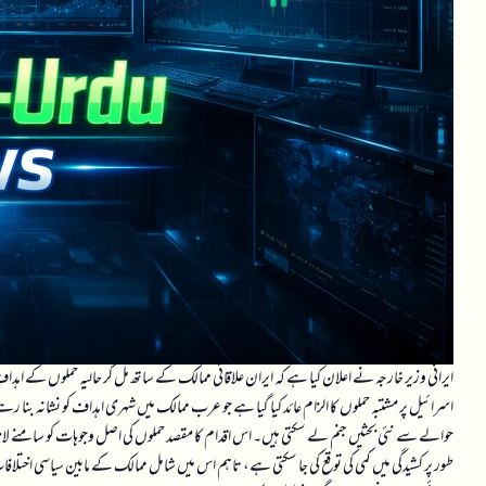
ایرانی وزیر خارجہ نے اعلان کیا ہے کہ ایران علاقائی ممالک کے ساتھ مل کر حالیہ حملوں کے ا
اسرائیل پر مشتبہ حملوں کا الزام عائد کیا گیا ہے جو عرب ممالک میں شہری اہداف کو نشانہ بنا
حوالے سے نئی بحثیں جنم لے سکتی ہیں۔ اس اقدام کا مقصد حملوں کی اصل وجوہات کو سامنے لان
طور پر کشیدگی میں کمی کی توقع کی جا سکتی ہے، تاہم اس میں شامل ممالک کے مابین سیاسی اختلافا