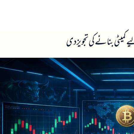
ں
ہمارے بارے میں
 کمیٹی بنانے کی تجویز دی