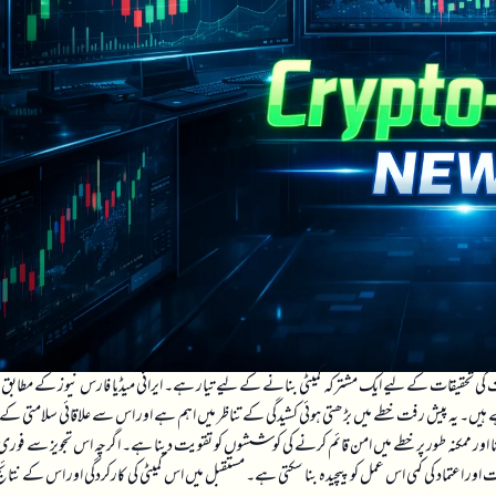
ہداف کی تحقیقات کے لیے ایک مشترکہ کمیٹی بنانے کے لیے تیار ہے۔ ایرانی میڈیا فارس نیوز کے مطابق
 رہے ہیں۔ یہ پیش رفت خطے میں بڑھتی ہوئی کشیدگی کے تناظر میں اہم ہے اور اس سے علاقائی سلامتی کے
ا اور ممکنہ طور پر خطے میں امن قائم کرنے کی کوششوں کو تقویت دینا ہے۔ اگرچہ اس تجویز سے فوری
ت اور اعتماد کی کمی اس عمل کو پیچیدہ بنا سکتی ہے۔ مستقبل میں اس کمیٹی کی کارکردگی اور اس کے نتائ