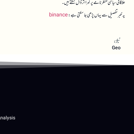
علاقائی سیاسی منظرنامے پر گہرا اثر ڈال سکتے ہیں۔
یہ خبر تفصیل سے یہاں پڑھی جا سکتی ہے:
binance
ٹیگز:
Geo
nalysis