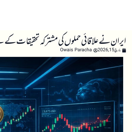
صفحہ اول
کرپٹو اینالائسس
تعلیم
اہم کرپٹو خبری
ایران نے علاقائی حملوں کی مشترکہ تحقیقات کے لیے
مارچ 15, 2026
Owais Paracha