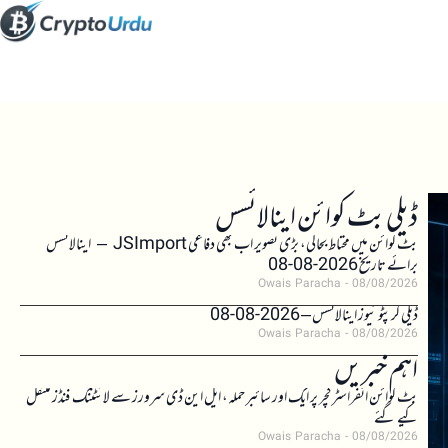
ڈیلی بٹ کوائن اینالائسس
بٹ کوائن میں محتاط بحالی، بڑی تصویر اب بھی دفاعی JSImport – اینالائسس
برائے تاریخ 2026-08-08
Owais Paracha
08/08/2026
ڈیلی کرپٹو نیوز اینالائسس – 2026-08-08
Owais Paracha
08/08/2026
اہم خبریں
بٹ کوائن انفراسٹرکچر پر ایک اور سائبر حملہ، ایل این ڈی سرورز سے لائٹننگ فنڈز منتقل
کیے گئے
Owais Paracha
08/08/2026