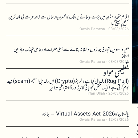
اقوام متحدہ: یمن میں بڑے پیمانے پر جنگ کا خطرہ چار سال سے زائد عرصے کی بلند ترین
سطح پر پہنچ گیا
Owais Paracha
08/08/2026
بحیرہ اسود میں تجارتی جہازوں کو نشانہ بنانے سے جنگی خطرات اور عالمی شپنگ دباؤ میں
اضافہ
Owais Paracha
08/08/2026
تعلیمی مواد
(Rug Pull)رگ پل کیا ہے؟ کرپٹو (Crypto) میں رگ پل اسکیم (scam)کیسے
کام کرتی ہے؟ ایک مکمل تجزیاتی گائیڈ اور 6 احتیاطی تدابیر
Irfan Ullah
26/03/2026
،
پاکستان کا Virtual Assets Act 2026 – جائزہ
Owais Paracha
12/03/2026
ج