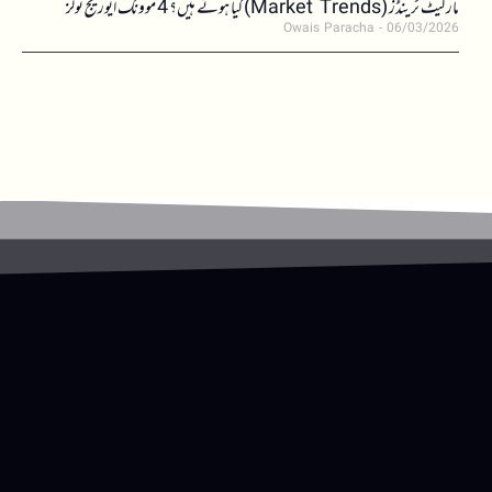
مارکیٹ ٹرینڈز (Market Trends) کیا ہوتے ہیں؟ 4 موونگ ایوریج ٹولز
Owais Paracha
06/03/2026