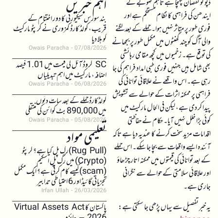
اہم خبریں
ڈپو کو نقصان پہنچا ہے تاہم صوبے کے
ایندھن کی فراہمی کا نظام مستحکم ہے اور
بند سورس سیکیورٹی کا دور اختتام کے
فوری طور پر متاثر نہیں ہوا۔ حملے کے بعد لگنے
قریب، کولڈ کارڈ کمزوری نے کرپٹو مارکیٹ
کو ہلا دیا
والی آگ کو چند گھنٹوں میں مکمل طور پر بجھانے
Owais Paracha
07/08/2026
کی توقع ہے۔ زخمیوں میں کچھ مقامی رہائشی
SC کروڈ آئل کی قیمت میں 1.01 فیصد
بھی شامل ہیں جنہیں فوری طبی امداد فراہم کی جا
اضافہ، مارکیٹ میں اہم تبدیلیاں
رہی ہے۔ اس واقعے نے علاقائی توانائی کی
Owais Paracha
06/08/2026
فراہمی پر ممکنہ اثرات کے حوالے سے تشویش
کولڈکارڈ حملے کے بعد سات دنوں
پیدا کر دی ہے، لیکن فی الحال مارکیٹ میں
میں 890,000 بٹ کوائن کی منتقلی
کوئی بڑا خلل نہیں آیا۔ حکام نے حفاظتی
Owais Paracha
05/08/2026
تعلیمی مواد
اقدامات مزید سخت کرنے کا عندیہ دیا ہے تاکہ
آئندہ ایسے واقعات سے بچا جا سکے۔ اس حملے
(Rug Pull)رگ پل کیا ہے؟ کرپٹو
کے بعد توانائی کی قیمتوں میں ممکنہ اتار چڑھاؤ
(Crypto) میں رگ پل اسکیم
(scam)کیسے کام کرتی ہے؟ ایک مکمل
اور علاقائی سلامتی کے حوالے سے نگرانی
تجزیاتی گائیڈ اور 6 احتیاطی تدابیر
جاری ہے۔
Irfan Ullah
26/03/2026
یہ خبر تفصیل سے یہاں پڑھی جا سکتی ہے:
پاکستان کا Virtual Assets Act