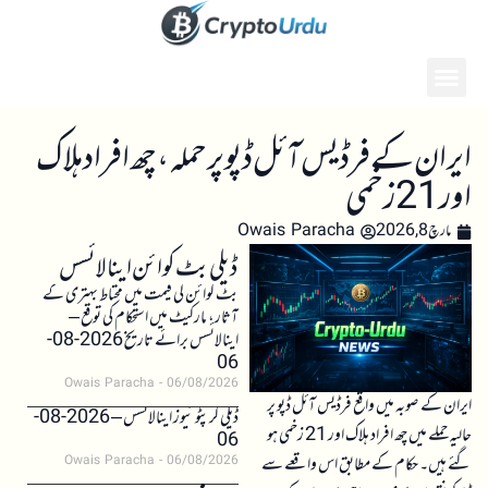
ایران کے فرڈیس آئل ڈپو پر حملہ، چھ افراد ہلاک
اور 21 زخمی
مارچ 8, 2026
Owais Paracha
ڈیلی بٹ کوائن اینالائسس
بٹ کوائن کی قیمت میں محتاط بہتری کے
آثار، مارکیٹ میں استحکام کی توقع –
اینالائسس برائے تاریخ 2026-08-
06
Owais Paracha
06/08/2026
ایران کے صوبہ میں واقع فرڈیس آئل ڈپو پر
ڈیلی کرپٹو نیوز اینالائسس – 2026-08-
حالیہ حملے میں چھ افراد ہلاک اور 21 زخمی ہو
06
گئے ہیں۔ حکام کے مطابق اس واقعے سے
Owais Paracha
06/08/2026