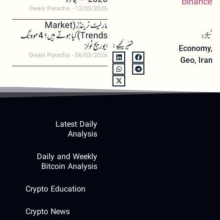
2026 – جائزہ
binance
Owais Paracha
12/03/2026
مارکیٹ ٹرینڈز (Market
Trends) کیا ہوتے ہیں؟ 4 موونگ
ٹیگز:
شئیر کیجیے:
ایوریج ٹولز
Economy
,
Owais Paracha
06/03/2026
Geo
,
Iran
Latest Daily
Analysis
Daily and Weekly
Bitcoin Analysis
Crypto Education
Crypto News