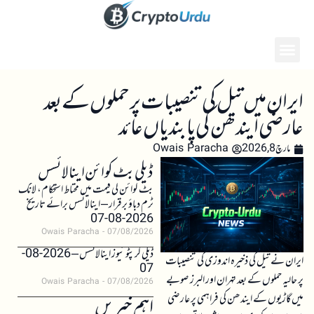
ایران میں تیل کی تنصیبات پر حملوں کے بعد
عارضی ایندھن کی پابندیاں عائد
مارچ 8, 2026
Owais Paracha
ڈیلی بٹ کوائن اینالائسس
بٹ کوائن کی قیمت میں محتاط استحکام، لانگ
ٹرم دباؤ برقرار – اینالائسس برائے تاریخ
2026-08-07
Owais Paracha
07/08/2026
ڈیلی کرپٹو نیوز اینالائسس – 2026-08-
ایران نے تیل کی ذخیرہ اندوزی کی تنصیبات
07
پر حالیہ حملوں کے بعد تہران اور البرز صوبے
Owais Paracha
07/08/2026
میں گاڑیوں کے ایندھن کی فراہمی پر عارضی
اہم خبریں