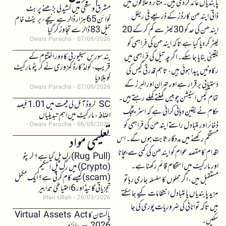
پابندیاں عائد کر دی ہیں۔ متاثرہ علاقوں میں
مشرقِ وسطیٰ میں کشیدگی بڑھنے پر بٹ
ذاتی ایندھن کارڈز کے ذریعے فی ریفل
کوائن 65 ہزار ڈالر سے نیچے، برینٹ خام
ایندھن کی حد کو 30 لیٹر سے کم کر کے 20
تیل 83 ڈالر سے تجاوز کر گیا
Owais Paracha
07/08/2026
لیٹر کر دیا گیا ہے تاکہ ایندھن کی فراہمی کو
بند سورس سیکیورٹی کا دور اختتام کے
یقینی بنایا جا سکے۔ اگرچہ تیل کی فراہمی میں
قریب، کولڈ کارڈ کمزوری نے کرپٹو مارکیٹ
رکاوٹیں پیدا ہوئی ہیں، تاہم قدرتی گیس کی
کو ہلا دیا
دستیابی برقرار ہے اور تہران اور البرز کے
Owais Paracha
07/08/2026
تمام گیس اسٹیشن چوبیس گھنٹے کھلے رہتے ہیں۔
SC کروڈ آئل کی قیمت میں 1.01 فیصد
حکام نے یقین دہانی کرائی ہے کہ اسٹریٹجک
اضافہ، مارکیٹ میں اہم تبدیلیاں
ذخائر اور متبادل راستے ایندھن کی فراہمی کو
Owais Paracha
06/08/2026
تعلیمی مواد
مستحکم رکھنے میں مددگار ثابت ہوں گے۔ اس
اقدام کا مقصد عوام کو ایندھن کی کمی سے بچانا
(Rug Pull)رگ پل کیا ہے؟ کرپٹو
اور مارکیٹ میں استحکام قائم رکھنا ہے۔
(Crypto) میں رگ پل اسکیم
(scam)کیسے کام کرتی ہے؟ ایک مکمل
مستقبل میں، اگر حملوں کا سلسلہ جاری رہا تو
تجزیاتی گائیڈ اور 6 احتیاطی تدابیر
مزید پابندیاں یا متبادل انتظامات کیے جا سکتے
Irfan Ullah
26/03/2026
ہیں تاکہ توانائی کی ضروریات پوری کی جا
پاکستان کا Virtual Assets Act
سکیں۔