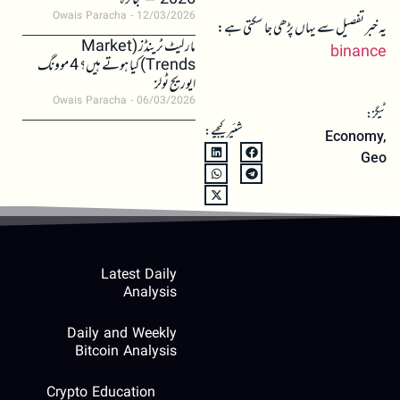
2026 – جائزہ
Owais Paracha
12/03/2026
یہ خبر تفصیل سے یہاں پڑھی جا سکتی ہے:
مارکیٹ ٹرینڈز (Market
binance
Trends) کیا ہوتے ہیں؟ 4 موونگ
ایوریج ٹولز
Owais Paracha
06/03/2026
ٹیگز:
شئیر کیجیے:
Economy
,
Geo
Latest Daily
Analysis
Daily and Weekly
Bitcoin Analysis
Crypto Education