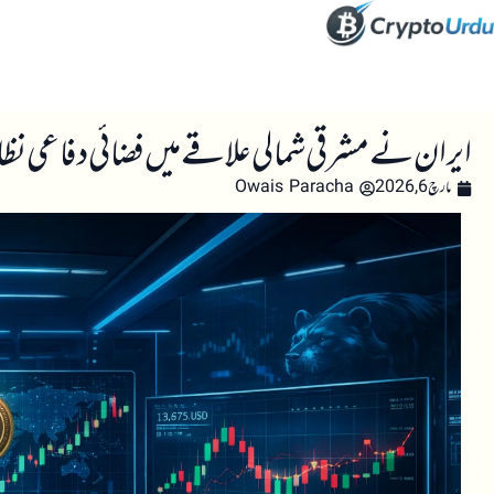
صفحہ اول
کرپٹو اینالائسس
تعلیم
اہم کرپٹو خبری
ایران نے مشرقی شمالی علاقے میں فضائی دفاعی نظام 
مارچ 6, 2026
Owais Paracha