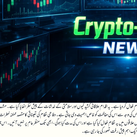
م فعال کر دیا ہے۔ یہ اقدام علاقائی کشیدگیوں اور سلامتی کے خدشات کے پیش نظر اٹھایا گیا ہے۔ مشہد،
کی وجہ سے اس کی حفاظت کو خاص اہمیت دی جاتی ہے۔ دفاعی نظام کی تعیناتی کا مقصد ممکنہ خطرات
لاقوں میں یہ نظام فعال کیا گیا ہے اور اس کی مدت کیا ہوگی، ابھی تک منظر عام پر نہیں آئیں۔ اس 
ں ایک اہم پیش رفت تصور کی جا رہی ہے۔