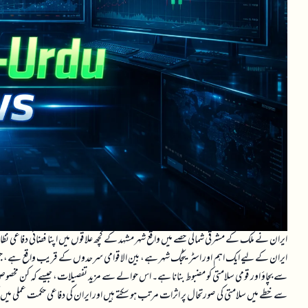
ایران نے ملک کے مشرقی شمالی حصے میں واقع شہر مشہد کے کچھ علاقوں میں اپنا فضائی دفاعی نظا
ایران کے لیے ایک اہم اور اسٹریٹجک شہر ہے، بین الاقوامی سرحدوں کے قریب واقع ہے، جس 
سے بچاؤ اور قومی سلامتی کو مضبوط بنانا ہے۔ اس حوالے سے مزید تفصیلات، جیسے کہ کن مخصوص ع
سے خطے میں سلامتی کی صورتحال پر اثرات مرتب ہو سکتے ہیں اور ایران کی دفاعی حکمت عملی می