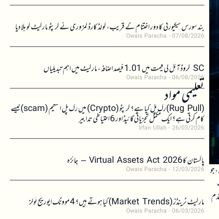
بند سورس سیکیورٹی کا دور اختتام کے قریب، کولڈ کارڈ کمزوری نے کرپٹو مارکیٹ کو ہلا دیا
Owais Paracha
07/08/2026
SC کروڈ آئل کی قیمت میں 1.01 فیصد اضافہ، مارکیٹ میں اہم تبدیلیاں
Owais Paracha
06/08/2026
تعلیمی مواد
(Rug Pull)رگ پل کیا ہے؟ کرپٹو (Crypto) میں رگ پل اسکیم (scam)کیسے
کام کرتی ہے؟ ایک مکمل تجزیاتی گائیڈ اور 6 احتیاطی تدابیر
Irfan Ullah
26/03/2026
پاکستان کا Virtual Assets Act 2026 – جائزہ
 جو
Owais Paracha
12/03/2026
قدم
مارکیٹ ٹرینڈز (Market Trends) کیا ہوتے ہیں؟ 4 موونگ ایوریج ٹولز
Owais Paracha
06/03/2026