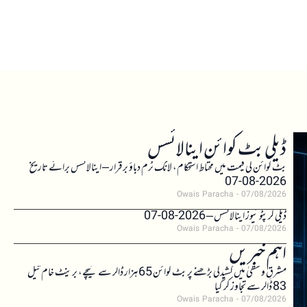
ڈیلی بٹ کوائن اینالائسس
بٹ کوائن کی قیمت میں محتاط استحکام، لانگ ٹرم دباؤ برقرار – اینالائسس برائے تاریخ
2026-08-07
Owais Paracha
07/08/2026
ڈیلی کرپٹو نیوز اینالائسس – 2026-08-07
Owais Paracha
07/08/2026
اہم خبریں
مشرقِ وسطیٰ میں کشیدگی بڑھنے پر بٹ کوائن 65 ہزار ڈالر سے نیچے، برینٹ خام تیل
83 ڈالر سے تجاوز کر گیا
Owais Paracha
07/08/2026