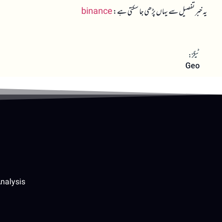
یہ خبر تفصیل سے یہاں پڑھی جا سکتی ہے:
binance
ٹیگز:
Geo
nalysis