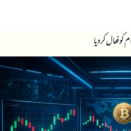
ں
ہمارے بارے میں
کو فعال کر دیا