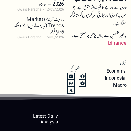
2026 – جائزہ
درمیانے درجے کا مثبت اثر متوقع ہے، جو
Owais Paracha
12/03/2026
سرمایہ کاری اور تجارتی سرگرمیوں کو متاثر کر
مارکیٹ ٹرینڈز (Market
سکتا ہے۔
Trends) کیا ہوتے ہیں؟ 4 موونگ
ایوریج ٹولز
یہ خبر تفصیل سے یہاں پڑھی جا سکتی ہے:
Owais Paracha
06/03/2026
binance
ٹیگز:
شئیر کیجیے:
Economy
,
Indonesia
,
Macro
Latest Daily
Analysis