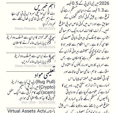
2026 میں جی ڈی پی کے 0.5 فیصد
اہم خبریں
سے 1.3 فیصد کے درمیان مستحکم رہنے کی
بٹ کوائن ادائیگی سروس بی ٹی سی پے
توقع ہے۔ یہ پیش گوئی گزشتہ تخمینوں کے
نے اہم سکیورٹی خامی پر فعال حملے سے
مطابق ہے اور اس میں کوئی خاص تبدیلی متوقع
خبردار کر دیا
Owais Paracha
08/08/2026
نہیں۔ کرنٹ اکاؤنٹ خسارہ ایک اہم معاشی
امریکی محکمہ خزانہ کا ایران سے منسلک دو کرپٹو
اشاریہ ہے جو ملک کی بیرونی مالیاتی صحت کی
ایکسچینجز پر پابندیاں عائد کرنے کا اعلان
عکاسی کرتا ہے۔ اس استحکام سے ظاہر ہوتا
Owais Paracha
08/08/2026
ہے کہ انڈونیشیا کی معیشت بیرونی توازن کے
امریکا نے ایران سے منسلک دو کرپٹو
حوالے سے مستحکم رہنے کا امکان ہے، جس
ایکسچینجز پر پابندیاں عائد کر دیں
سے سرمایہ کاروں اور مارکیٹوں کو اعتماد مل
Owais Paracha
07/08/2026
سکتا ہے۔ تاہم، عالمی معاشی حالات اور
تعلیمی مواد
تجارتی تعلقات میں ممکنہ تبدیلیاں اس
(Rug Pull)رگ پل کیا ہے؟ کرپٹو
خسارے پر اثر انداز ہو سکتی ہیں۔ ماہرین کا
(Crypto) میں رگ پل اسکیم
کہنا ہے کہ حکومت کو چاہیے کہ وہ مالیاتی
(scam)کیسے کام کرتی ہے؟ ایک مکمل
تجزیاتی گائیڈ اور 6 احتیاطی تدابیر
پالیسیوں کو مستحکم رکھے تاکہ یہ خسارہ غیر
Irfan Ullah
26/03/2026
متوقع طور پر بڑھنے سے روکا جا سکے۔ اس پیش
پاکستان کا Virtual Assets Act
رفت سے انڈونیشیا کی معیشت کے لیے