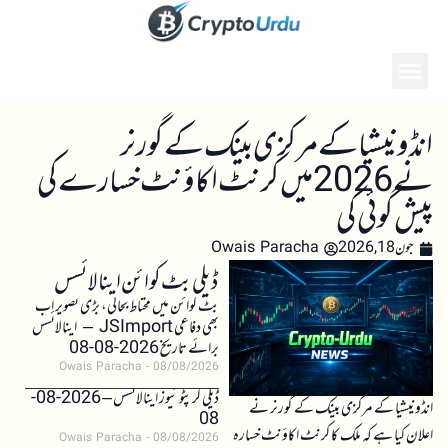
انڈونیشیا کے مرکزی بینک کے گورنر
نے 2026 میں کرنٹ اکاؤنٹ خسارے کی
پیش گوئی کی
جون 18, 2026
Owais Paracha
ڈیلی بٹ کوائن اینالائسس
بٹ کوائن میں محتاط بحالی، بڑی تصویر اب
بھی دفاعی JSImport – اینالائسس
برائے تاریخ 2026-08-08
Owais Paracha
08/08/2026
ڈیلی کرپٹو نیوز اینالائسس – 2026-08-
انڈونیشیا کے مرکزی بینک کے گورنر نے
08
اعلان کیا ہے کہ ملک کا کرنٹ اکاؤنٹ خسارہ
Owais Paracha
08/08/2026