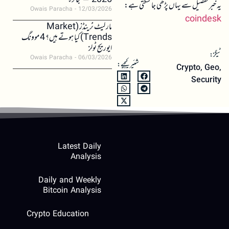
2026 – جائزہ
یہ خبر تفصیل سے یہاں پڑھی جا سکتی ہے:
Owais Paracha
12/03/2026
coindesk
مارکیٹ ٹرینڈز (Market
Trends) کیا ہوتے ہیں؟ 4 موونگ
ایوریج ٹولز
ٹیگز:
Owais Paracha
06/03/2026
شئیر کیجیے:
Crypto
,
Geo
,
Security
Latest Daily
Analysis
Daily and Weekly
Bitcoin Analysis
Crypto Education