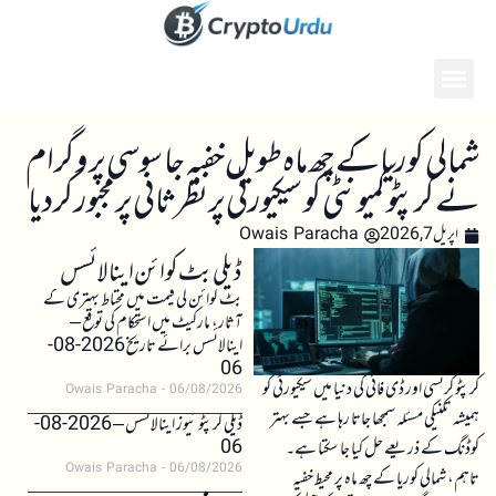
شمالی کوریا کے چھ ماہ طویل خفیہ جاسوسی پروگرام
نے کرپٹو کمیونٹی کو سیکیورٹی پر نظرثانی پر مجبور کر دیا
اپریل 7, 2026
Owais Paracha
ڈیلی بٹ کوائن اینالائسس
بٹ کوائن کی قیمت میں محتاط بہتری کے
آثار، مارکیٹ میں استحکام کی توقع –
اینالائسس برائے تاریخ 2026-08-
06
کرپٹو کرنسی اور ڈی فائی کی دنیا میں سیکیورٹی کو
Owais Paracha
06/08/2026
ہمیشہ تکنیکی مسئلہ سمجھا جاتا رہا ہے جسے بہتر
ڈیلی کرپٹو نیوز اینالائسس – 2026-08-
06
کوڈنگ کے ذریعے حل کیا جا سکتا ہے۔
Owais Paracha
06/08/2026
تاہم، شمالی کوریا کے چھ ماہ پر محیط خفیہ