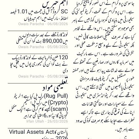
اہم خبریں
جاسوسی پروگرام نے اس تصور کو چیلنج کر دیا
ہے۔ اس پروگرام کے تحت، کرپٹو کمیونٹی کی
SC کروڈ آئل کی قیمت میں 1.01 فیصد
اضافہ، مارکیٹ میں اہم تبدیلیاں
سیکیورٹی میں بنیادی کمزوریاں کوڈ بیس کے باہر
Owais Paracha
06/08/2026
بھی موجود ہو سکتی ہیں۔ اس واقعے نے ظاہر
کولڈکارڈ حملے کے بعد سات دنوں
کیا ہے کہ صرف تکنیکی اصلاحات کافی نہیں،
میں 890,000 بٹ کوائن کی منتقلی
بلکہ سیکیورٹی کے لیے وسیع تر حکمت عملی اور
Owais Paracha
05/08/2026
نگرانی کی ضرورت ہے۔ اس سے مارکیٹ
120 ملین ڈالر مالیت کے کولڈکارڈ ہیک
میں سرمایہ کاروں اور صارفین کے تحفظ کے
نے بٹ کوائن کی میموری پول میں ہلچل مچا
حوالے سے خدشات پیدا ہو گئے ہیں اور ممکنہ
دی
Owais Paracha
05/08/2026
طور پر مستقبل میں کرپٹو پلیٹ فارمز اپنی
تعلیمی مواد
سیکیورٹی پالیسیوں میں سختی لا سکتے ہیں۔ اس
واقعے کے بعد، کرپٹو انڈسٹری میں سیکیورٹی
(Rug Pull)رگ پل کیا ہے؟ کرپٹو
(Crypto) میں رگ پل اسکیم
کے نئے معیارات اور حفاظتی اقدامات
(scam)کیسے کام کرتی ہے؟ ایک مکمل
اپنانے کی توقع کی جا رہی ہے تاکہ ایسے
تجزیاتی گائیڈ اور 6 احتیاطی تدابیر
خطرات سے بچا جا سکے جو صرف کوڈ کی حدود
Irfan Ullah
26/03/2026
سے باہر ہیں۔
پاکستان کا Virtual Assets Act