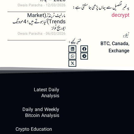
2026 – جائزہ
Owais Paracha
12/03/2026
یہ خبر تفصیل سے یہاں پڑھی جا سکتی ہے:
decrypt
مارکیٹ ٹرینڈز (Market
Trends) کیا ہوتے ہیں؟ 4 موونگ
ایوریج ٹولز
Owais Paracha
06/03/2026
ٹیگز:
شئیر کیجیے:
BTC
,
Canada
,
Exchange
Latest Daily
Analysis
Daily and Weekly
Bitcoin Analysis
Crypto Education