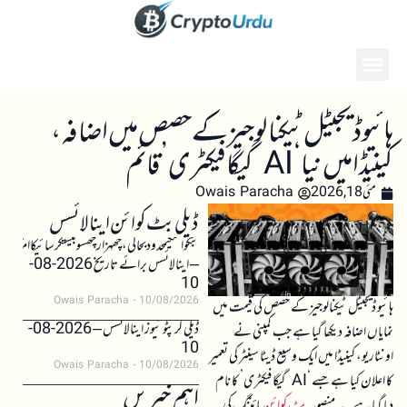
ہائیو ڈیجیٹل ٹیکنالوجیز کے حصص میں اضافہ،
کینیڈا میں نیا ‘AI گیگافیکٹری’ قائم
مئی 18, 2026
Owais Paracha
ڈیلی بٹ کوائن اینالائسس
بٹکوائنکیمحدودبحالی،چھہزارچھسوبیستکرسائیکاامکان
– اینالائسس برائے تاریخ 2026-08-
10
Owais Paracha
10/08/2026
ہائیو ڈیجیٹل ٹیکنالوجیز کے حصص کی قیمت میں
ڈیلی کرپٹو نیوز اینالائسس – 2026-08-
نمایاں اضافہ دیکھا گیا ہے جب کمپنی نے
10
اونٹاریو، کینیڈا میں ایک وسیع ڈیٹا سینٹر کی تعمیر
Owais Paracha
10/08/2026
کا اعلان کیا ہے جسے ‘AI گیگافیکٹری’ کا نام
اہم خبریں
دیا گیا ہے۔ یہ منصوبہ
بٹ کوائن
مائننگ کی