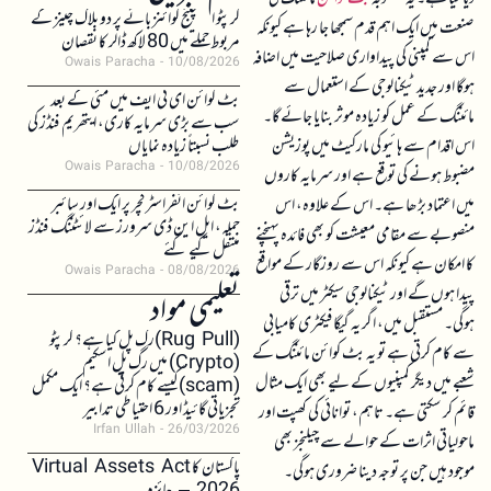
کرپٹو ایکسچینج کوائنز بائے پر دو بلاک چینز کے
صنعت میں ایک اہم قدم سمجھا جا رہا ہے کیونکہ
مربوط حملے میں 80 لاکھ ڈالر کا نقصان
اس سے کمپنی کی پیداواری صلاحیت میں اضافہ
Owais Paracha
10/08/2026
ہوگا اور جدید ٹیکنالوجی کے استعمال سے
بٹ کوائن ای ٹی ایف میں مئی کے بعد
مائننگ کے عمل کو زیادہ موثر بنایا جائے گا۔
سب سے بڑی سرمایہ کاری، ایتھریم فنڈز کی
اس اقدام سے ہائیو کی مارکیٹ میں پوزیشن
طلب نسبتاً زیادہ نمایاں
Owais Paracha
10/08/2026
مضبوط ہونے کی توقع ہے اور سرمایہ کاروں
بٹ کوائن انفراسٹرکچر پر ایک اور سائبر
میں اعتماد بڑھا ہے۔ اس کے علاوہ، اس
حملہ، ایل این ڈی سرورز سے لائٹننگ فنڈز
منصوبے سے مقامی معیشت کو بھی فائدہ پہنچنے
منتقل کیے گئے
کا امکان ہے کیونکہ اس سے روزگار کے مواقع
Owais Paracha
08/08/2026
پیدا ہوں گے اور ٹیکنالوجی سیکٹر میں ترقی
تعلیمی مواد
ہوگی۔ مستقبل میں، اگر یہ گیگافیکٹری کامیابی
(Rug Pull)رگ پل کیا ہے؟ کرپٹو
سے کام کرتی ہے تو یہ بٹ کوائن مائننگ کے
(Crypto) میں رگ پل اسکیم
شعبے میں دیگر کمپنیوں کے لیے بھی ایک مثال
(scam)کیسے کام کرتی ہے؟ ایک مکمل
تجزیاتی گائیڈ اور 6 احتیاطی تدابیر
قائم کر سکتی ہے۔ تاہم، توانائی کی کھپت اور
Irfan Ullah
26/03/2026
ماحولیاتی اثرات کے حوالے سے چیلنجز بھی
پاکستان کا Virtual Assets Act
موجود ہیں جن پر توجہ دینا ضروری ہوگی۔