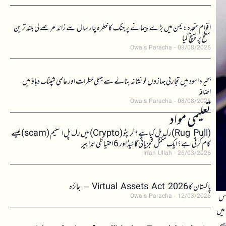
اقوام متحدہ: یمن میں بڑے پیمانے پر جنگ کا خطرہ چار سال سے زائد عرصے کی بلند ترین
سطح پر پہنچ گیا
Owais Paracha
08/08/2026
بحیرہ اسود میں تجارتی جہازوں کو نشانہ بنانے سے جنگی خطرات اور عالمی شپنگ دباؤ میں
اضافہ
Owais Paracha
08/08/2026
تعلیمی مواد
(Rug Pull)رگ پل کیا ہے؟ کرپٹو (Crypto) میں رگ پل اسکیم (scam)کیسے
کام کرتی ہے؟ ایک مکمل تجزیاتی گائیڈ اور 6 احتیاطی تدابیر
Irfan Ullah
26/03/2026
پاکستان کا Virtual Assets Act 2026 – جائزہ
 اس
Owais Paracha
12/03/2026
 میں
سے