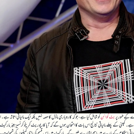
ے کے طور پر
بٹ کوائن
کو شامل کیا ہے، جو کہ کاروباری ماڈل کا حصہ نہیں بلکہ ایک مالیاتی اثاثہ ہے۔
 ہے۔ کمپنی کے پہلے مالیاتی نتائج اس بات کا امتحان ہوں گے کہ آیا کارپوریٹ کرپٹو کرنسیز بیئر مارکیٹ
لیاتی استحکام کے بارے میں اہم اشارے ملیں گے۔ مارکیٹ میں اس قسم کی بڑی کمپنیوں کی شمولیت 