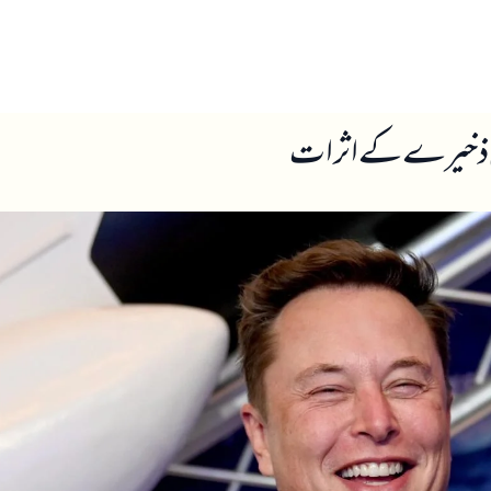
ں
ہمارے بارے میں
ئن ذخیرے کے اثرات