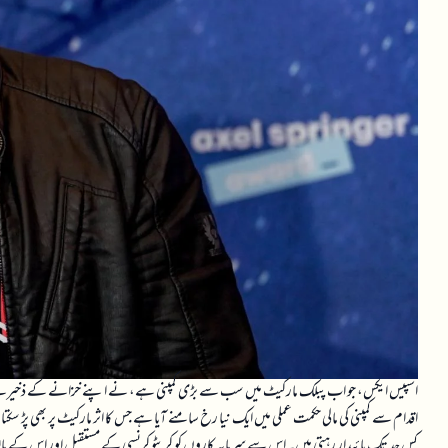
اسپیس ایکس، جو اب پبلک مارکیٹ میں سب سے بڑی کمپنی ہے، نے اپنے خزانے کے ذخیر
اقدام سے کمپنی کی مالی حکمت عملی میں ایک نیا رخ سامنے آیا ہے جس کا اثر مارکیٹ پر بھی پڑ سکتا
کس حد تک پائیدار رہتی ہیں۔ اس سے سرمایہ کاروں کو کرپٹو کرنسی کے مستقبل اور اس کے ما