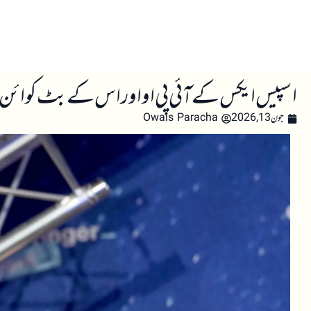
صفحہ اول
کرپٹو اینالائسس
تعلیم
اہم کرپٹو خبری
اسپیس ایکس کے آئی پی او اور اس کے بٹ کوا
جون 13, 2026
Owais Paracha