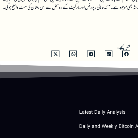
کا خدشہ بھی موجود ہے۔ آئندہ مالی رپورٹس اور مارکیٹ کے ردعمل سے اس رجحان کی سمت واضح ہوگی۔
شئیر کیجیے:
Latest Daily Analysis
Daily and Weekly Bitcoin A