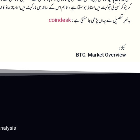
کرپٹو کرنسی کی قبولیت میں اضافہ ہو سکتا ہے، تاہم اس کے ساتھ ہی مارکیٹ میں اتار چڑھاؤ 
یہ خبر تفصیل سے یہاں پڑھی جا سکتی ہے:
coindesk
ٹیگز:
BTC
,
Market Overview
nalysis