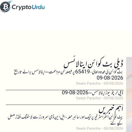
ڈیلی بٹ کوائن اینالائسس
بٹ کوائن کی محدود بحالی، 65419 پر فیصلہ کن مزاحمت – اینالائسس برائے تاریخ
2026-08-09
Owais Paracha
09/08/2026
ڈیلی کرپٹو نیوز اینالائسس – 2026-08-09
Owais Paracha
09/08/2026
اہم خبریں
بٹ کوائن انفراسٹرکچر پر ایک اور سائبر حملہ، ایل این ڈی سرورز سے لائٹننگ فنڈز منتقل
کیے گئے
Owais Paracha
08/08/2026