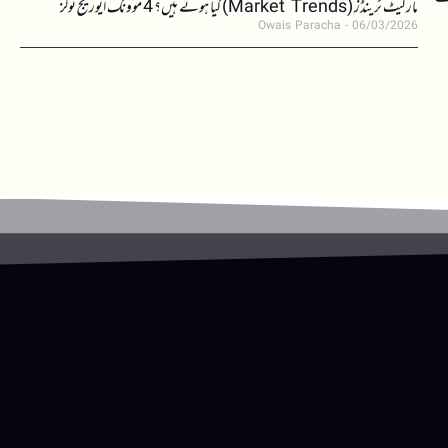
مارکیٹ ٹرینڈز (Market Trends) کیا ہوتے ہیں؟ 4 موونگ ایوریج ٹولز
Owais Paracha
06/03/2026