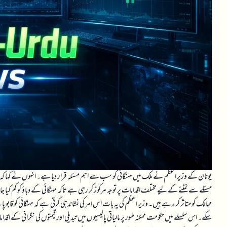
یونان کے وزیر اعظم نے ملک میں مہنگائی کو سب سے اہم مسئلہ قرار دیا ہے۔ انہوں نے کہا ک
مسئلے سے نمٹنے کے لیے مختلف اقدامات پر توجہ مرکوز کر رہی ہے تاکہ مہنگائی کے دباؤ کو کم کیا جا 
ممالک کو متاثر کر رہے ہیں۔ وزیر اعظم کی یہ بات اس امر کی نشاندہی کرتی ہے کہ مہنگائی کو قابو 
سکے۔ اس سلسلے میں حکومت ممکنہ طور پر مالیاتی پالیسیوں میں تبدیلی اور قیمتوں کی نگرانی کے اقدا