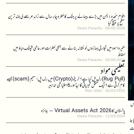
اقوام متحدہ: یمن میں بڑے پیمانے پر جنگ کا خطرہ چار سال سے زائد عرصے کی بلند ترین
سطح پر پہنچ گیا
Owais Paracha
08/08/2026
بحیرہ اسود میں تجارتی جہازوں کو نشانہ بنانے سے جنگی خطرات اور عالمی شپنگ دباؤ میں
اضافہ
Owais Paracha
08/08/2026
تعلیمی مواد
(Rug Pull)رگ پل کیا ہے؟ کرپٹو (Crypto) میں رگ پل اسکیم (scam)کیسے
کام کرتی ہے؟ ایک مکمل تجزیاتی گائیڈ اور 6 احتیاطی تدابیر
Irfan Ullah
26/03/2026
اس
پاکستان کا Virtual Assets Act 2026 – جائزہ
Owais Paracha
12/03/2026
 جا
رات