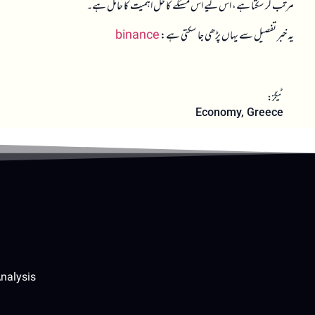
مرتب کر سکتا ہے، اس لیے اس مسئلے کا حل اہمیت کا حامل ہے۔
یہ خبر تفصیل سے یہاں پڑھی جا سکتی ہے:
binance
ٹیگز:
Economy
,
Greece
nalysis