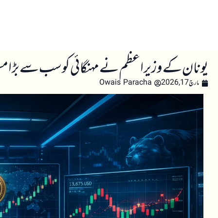
صفحہ اول
کرپٹو اینالائسس
تعلیم
اہم کرپٹو خبری
یونان کے وزیر اعظم نے مہنگائی کو سب سے بڑا مسئلہ
مارچ 17, 2026
Owais Paracha