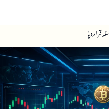
ں
ہمارے بارے میں
 قرار دیا