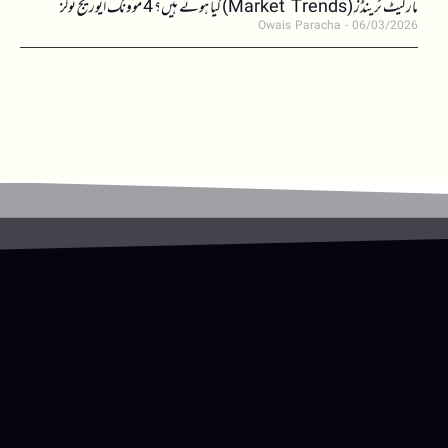
مارکیٹ ٹرینڈز (Market Trends) کیا ہوتے ہیں؟ 4 موونگ ایوریج ٹولز
Owais Paracha
06/03/2026