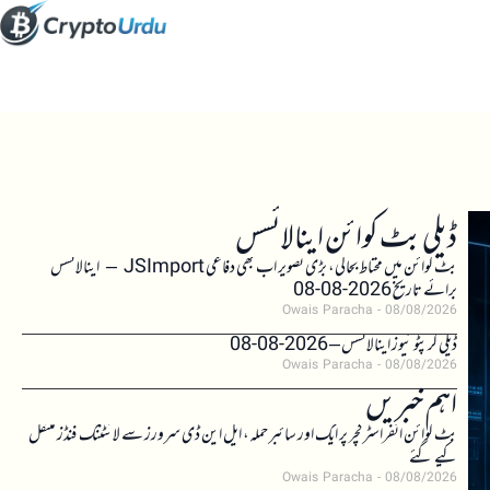
ڈیلی بٹ کوائن اینالائسس
بٹ کوائن میں محتاط بحالی، بڑی تصویر اب بھی دفاعی JSImport – اینالائسس
برائے تاریخ 2026-08-08
Owais Paracha
08/08/2026
ڈیلی کرپٹو نیوز اینالائسس – 2026-08-08
Owais Paracha
08/08/2026
اہم خبریں
بٹ کوائن انفراسٹرکچر پر ایک اور سائبر حملہ، ایل این ڈی سرورز سے لائٹننگ فنڈز منتقل
کیے گئے
Owais Paracha
08/08/2026