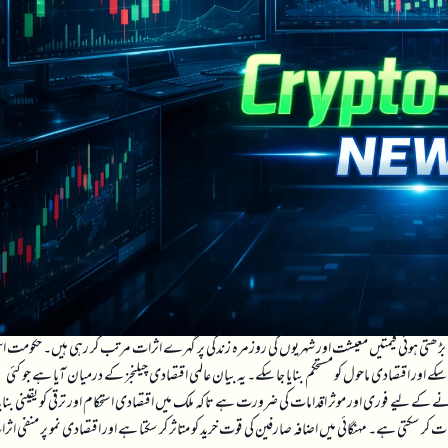
ہ بڑھتی ہوئی قیمتیں معیشت اور شہریوں کی روزمرہ زندگی پر گہرے اثرات مرتب کر رہی ہیں۔ حکومت 
سکے اور اقتصادی ماحول کو مستحکم بنایا جا سکے۔ یہ بیان عالمی اقتصادی چیلنجز کے درمیان آیا ہے جو کئی
پانے کے لیے فوری اور موثر اقدامات کی ضرورت ہے تاکہ ملک میں اقتصادی استحکام اور ترقی کو یقینی بنایا
مات کر سکتی ہے۔ مہنگائی میں اضافہ صارفین کی قوت خرید کو متاثر کر سکتا ہے اور اقتصادی نمو پر منفی اث