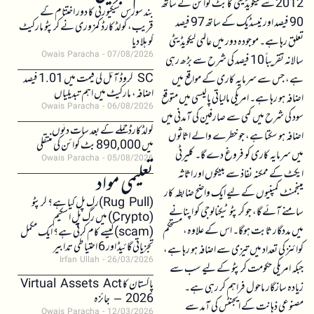
2012 سے لیکویڈیٹی کا بٹ کوائن کے ساتھ
بند سورس سیکیورٹی کا دور اختتام کے
90 فیصد اور نیسڈیک کے ساتھ 97 فیصد
قریب، کولڈ کارڈ کمزوری نے کرپٹو مارکیٹ
تعلق رہا ہے۔ موجودہ دور میں عالمی لیکویڈیٹی
کو ہلا دیا
Owais Paracha
07/08/2026
سالانہ تقریباً 10 فیصد کی شرح سے بڑھ رہی
SC کروڈ آئل کی قیمت میں 1.01 فیصد
ہے، جس سے سرمایہ کاری کے مواقع میں
اضافہ، مارکیٹ میں اہم تبدیلیاں
اضافہ ہو رہا ہے۔ امریکی مالیاتی پالیسی میں متوقع
Owais Paracha
06/08/2026
سود کی شرح میں کمی سے صارفین کی آمدنی میں
کولڈکارڈ حملے کے بعد سات دنوں
اضافہ ہو سکتا ہے، جو خطرے والے اثاثوں
میں 890,000 بٹ کوائن کی منتقلی
میں سرمایہ کاری کو فروغ دے گا۔ کلیرٹی
Owais Paracha
05/08/2026
ایکٹ کے ممکنہ نفاذ سے بینکوں اور اثاثہ
تعلیمی مواد
مینجمنٹ کمپنیوں کے لیے ایک واضح ضابطہ کار
(Rug Pull)رگ پل کیا ہے؟ کرپٹو
سامنے آئے گا، جو کرپٹو ٹیکنالوجی کو اپنانے
(Crypto) میں رگ پل اسکیم
میں مددگار ثابت ہوگا۔ اس کے علاوہ، مستحکم
(scam)کیسے کام کرتی ہے؟ ایک مکمل
تجزیاتی گائیڈ اور 6 احتیاطی تدابیر
کوائنز کی تعداد میں تیزی سے اضافہ ہو رہا ہے،
Irfan Ullah
26/03/2026
جبکہ امریکی حکومت کرپٹو کے لیے سب سے
پاکستان کا Virtual Assets Act
زیادہ سازگار ماحول فراہم کر رہی ہے۔
2026 – جائزہ
مصنوعی ذہانت کے ایجنٹس کی آمد سے
Owais Paracha
12/03/2026