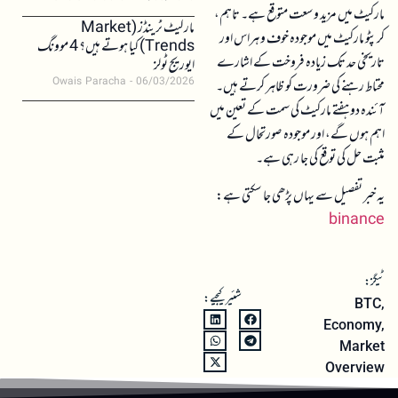
مارکیٹ میں مزید وسعت متوقع ہے۔ تاہم،
مارکیٹ ٹرینڈز (Market
کرپٹو مارکیٹ میں موجودہ خوف و ہراس اور
Trends) کیا ہوتے ہیں؟ 4 موونگ
تاریخی حد تک زیادہ فروخت کے اشارے
ایوریج ٹولز
Owais Paracha
06/03/2026
محتاط رہنے کی ضرورت کو ظاہر کرتے ہیں۔
آئندہ دو ہفتے مارکیٹ کی سمت کے تعین میں
اہم ہوں گے، اور موجودہ صورتحال کے
مثبت حل کی توقع کی جا رہی ہے۔
یہ خبر تفصیل سے یہاں پڑھی جا سکتی ہے:
binance
ٹیگز:
شئیر کیجیے:
BTC
,
Economy
,
Market
Overview