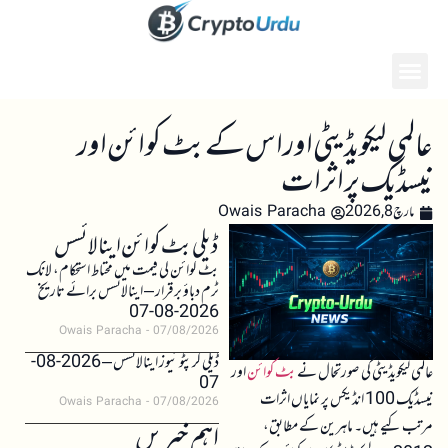
عالمی لیکویڈیٹی اور اس کے بٹ کوائن اور
نیسڈیک پر اثرات
مارچ 8, 2026
Owais Paracha
ڈیلی بٹ کوائن اینالائسس
بٹ کوائن کی قیمت میں محتاط استحکام، لانگ
ٹرم دباؤ برقرار – اینالائسس برائے تاریخ
2026-08-07
Owais Paracha
07/08/2026
ڈیلی کرپٹو نیوز اینالائسس – 2026-08-
عالمی لیکویڈیٹی کی صورتحال نے
بٹ کوائن
اور
07
نیسڈیک 100 انڈیکس پر نمایاں اثرات
Owais Paracha
07/08/2026
مرتب کیے ہیں۔ ماہرین کے مطابق،
اہم خبریں