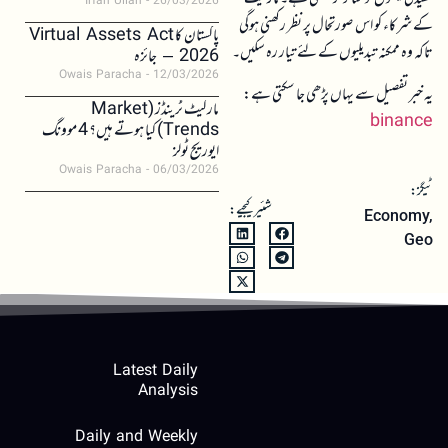
Irfan Ullah
26/03/2026
کے شرکاء کو اس صورتحال پر نظر رکھنی ہوگی
پاکستان کا Virtual Assets Act
تاکہ وہ ممکنہ تبدیلیوں کے لئے تیار رہ سکیں۔
2026 – جائزہ
Owais Paracha
12/03/2026
یہ خبر تفصیل سے یہاں پڑھی جا سکتی ہے:
مارکیٹ ٹرینڈز (Market
binance
Trends) کیا ہوتے ہیں؟ 4 موونگ
ایوریج ٹولز
Owais Paracha
06/03/2026
ٹیگز:
شئیر کیجیے:
Economy
,
Geo
Latest Daily
Analysis
Daily and Weekly