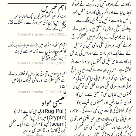
رکاوٹ کے باوجود تیل کی مارکیٹ نے خود کو
اہم خبریں
ڈھال لیا ہے اور اگر یہ پانی کا راستہ مکمل طور
بٹ کوائن انفراسٹرکچر پر ایک اور سائبر
پر کھل جاتا ہے تو تیل کی قیمتیں جنگ سے
حملہ، ایل این ڈی سرورز سے لائٹننگ فنڈز
پہلے کی سطح پر واپس آ سکتی ہیں۔ انہوں نے
منتقل کیے گئے
Owais Paracha
08/08/2026
یہ بات بلومبرگ کے پروگرام میں گفتگو کرتے
اقوام متحدہ: یمن میں بڑے پیمانے پر جنگ
ہوئے کہی۔ ہرمز کی تنگی عالمی تیل کی ترسیل
کا خطرہ چار سال سے زائد عرصے کی بلند
کے لئے ایک اہم راستہ ہے اور اس کی بندش
ترین سطح پر پہنچ گیا
یا رکاوٹ عالمی تیل کی قیمتوں پر براہ راست اثر
Owais Paracha
08/08/2026
ڈالتی ہے۔ اس بیان سے مارکیٹ میں یہ توقع
بحیرہ اسود میں تجارتی جہازوں کو نشانہ بنانے
پیدا ہوئی ہے کہ اگر جغرافیائی سیاسی کشیدگی کم
سے جنگی خطرات اور عالمی شپنگ دباؤ میں
ہوئی اور ہرمز کی تنگی دوبارہ کھل گئی تو تیل کی
اضافہ
Owais Paracha
08/08/2026
قیمتوں میں نمایاں کمی آ سکتی ہے۔ اس کا
تعلیمی مواد
فوری اثر صارفین اور صنعتوں پر مثبت ہوگا
کیونکہ توانائی کی لاگت میں کمی آئے گی۔ تاہم،
(Rug Pull)رگ پل کیا ہے؟ کرپٹو
(Crypto) میں رگ پل اسکیم
جغرافیائی سیاسی حالات میں غیر یقینی صورتحال
(scam)کیسے کام کرتی ہے؟ ایک مکمل
برقرار ہے اور مستقبل میں کسی بھی قسم کی
تجزیاتی گائیڈ اور 6 احتیاطی تدابیر
کشیدگی قیمتوں کو متاثر کر سکتی ہے۔ مارکیٹ