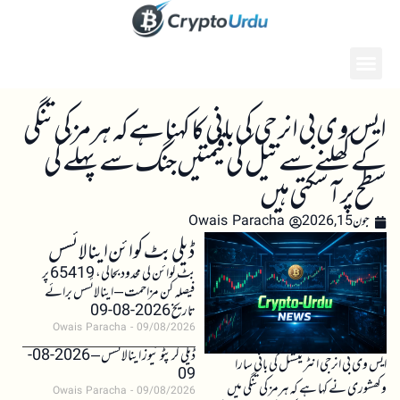
ایس وی بی انرجی کی بانی کا کہنا ہے کہ ہرمز کی تنگی
کے کھلنے سے تیل کی قیمتیں جنگ سے پہلے کی
سطح پر آ سکتی ہیں
جون 15, 2026
Owais Paracha
ڈیلی بٹ کوائن اینالائسس
بٹ کوائن کی محدود بحالی، 65419 پر
فیصلہ کن مزاحمت – اینالائسس برائے
تاریخ 2026-08-09
Owais Paracha
09/08/2026
ڈیلی کرپٹو نیوز اینالائسس – 2026-08-
ایس وی بی انرجی انٹرنیشنل کی بانی سارا
09
وکھشوری نے کہا ہے کہ ہرمز کی تنگی میں
Owais Paracha
09/08/2026