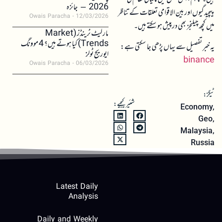
2026 – جائزہ
پیچیدگیوں اور بین الاقوامی تعلقات کے تناظر
Owais Paracha
12/03/2026
میں کچھ چیلنجز بھی درپیش ہو سکتے ہیں۔
مارکیٹ ٹرینڈز (Market
Trends) کیا ہوتے ہیں؟ 4 موونگ
یہ خبر تفصیل سے یہاں پڑھی جا سکتی ہے:
ایوریج ٹولز
binance
Owais Paracha
06/03/2026
ٹیگز:
شئیر کیجیے:
Economy
,
Geo
,
Malaysia
,
Russia
Latest Daily
Analysis
Daily and Weekly