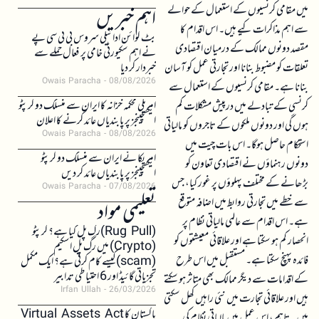
میں مقامی کرنسیوں کے استعمال کے حوالے
اہم خبریں
سے اہم مذاکرات کیے ہیں۔ اس اقدام کا
بٹ کوائن ادائیگی سروس بی ٹی سی پے
مقصد دونوں ممالک کے درمیان اقتصادی
نے اہم سکیورٹی خامی پر فعال حملے سے
تعلقات کو مضبوط بنانا اور تجارتی عمل کو آسان
خبردار کر دیا
Owais Paracha
08/08/2026
بنانا ہے۔ مقامی کرنسیوں کے استعمال سے
امریکی محکمہ خزانہ کا ایران سے منسلک دو کرپٹو
کرنسی کے تبادلے میں درپیش مشکلات کم
ایکسچینجز پر پابندیاں عائد کرنے کا اعلان
ہوں گی اور دونوں ملکوں کے تاجروں کو مالیاتی
Owais Paracha
08/08/2026
استحکام حاصل ہوگا۔ اس بات چیت میں
امریکا نے ایران سے منسلک دو کرپٹو
دونوں رہنماؤں نے اقتصادی تعاون کو
ایکسچینجز پر پابندیاں عائد کر دیں
بڑھانے کے مختلف پہلوؤں پر غور کیا، جس
Owais Paracha
07/08/2026
سے خطے میں تجارتی روابط میں اضافہ متوقع
تعلیمی مواد
ہے۔ اس اقدام سے عالمی مالیاتی نظام پر
(Rug Pull)رگ پل کیا ہے؟ کرپٹو
انحصار کم ہو سکتا ہے اور علاقائی معیشتوں کو
(Crypto) میں رگ پل اسکیم
فائدہ پہنچ سکتا ہے۔ مستقبل میں اس طرح
(scam)کیسے کام کرتی ہے؟ ایک مکمل
تجزیاتی گائیڈ اور 6 احتیاطی تدابیر
کے اقدامات سے دیگر ممالک بھی متاثر ہو سکتے
Irfan Ullah
26/03/2026
ہیں اور علاقائی تجارت میں نئی راہیں کھل سکتی
پاکستان کا Virtual Assets Act
ہیں۔ تاہم، اس عمل میں مالیاتی نظام کی