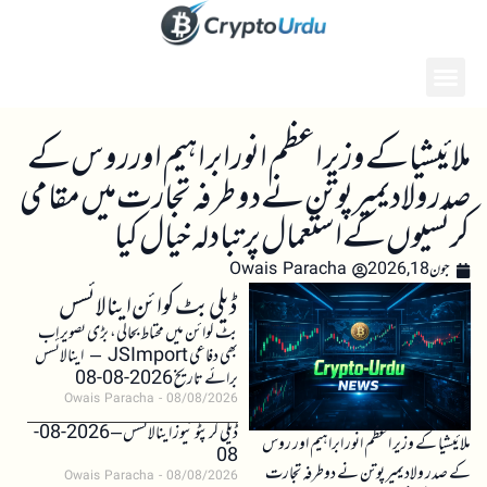
ملائیشیا کے وزیر اعظم انور ابراہیم اور روس کے
صدر ولادیمیر پوتن نے دوطرفہ تجارت میں مقامی
کرنسیوں کے استعمال پر تبادلہ خیال کیا
جون 18, 2026
Owais Paracha
ڈیلی بٹ کوائن اینالائسس
بٹ کوائن میں محتاط بحالی، بڑی تصویر اب
بھی دفاعی JSImport – اینالائسس
برائے تاریخ 2026-08-08
Owais Paracha
08/08/2026
ڈیلی کرپٹو نیوز اینالائسس – 2026-08-
ملائیشیا کے وزیر اعظم انور ابراہیم اور روس
08
کے صدر ولادیمیر پوتن نے دوطرفہ تجارت
Owais Paracha
08/08/2026