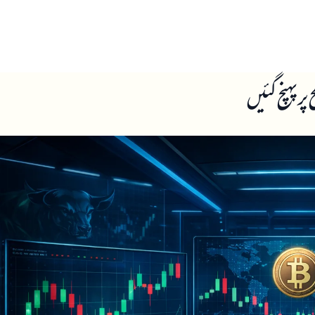
ں
ہمارے بارے میں