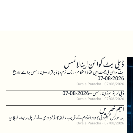
ڈیلی بٹ کوائن اینالائسس
بٹ کوائن کی قیمت میں محتاط استحکام، لانگ ٹرم دباؤ برقرار – اینالائسس برائے تاریخ
2026-08-07
Owais Paracha
07/08/2026
ڈیلی کرپٹو نیوز اینالائسس – 2026-08-07
Owais Paracha
07/08/2026
اہم خبریں
بند سورس سیکیورٹی کا دور اختتام کے قریب، کولڈ کارڈ کمزوری نے کرپٹو مارکیٹ کو ہلا دیا
Owais Paracha
07/08/2026