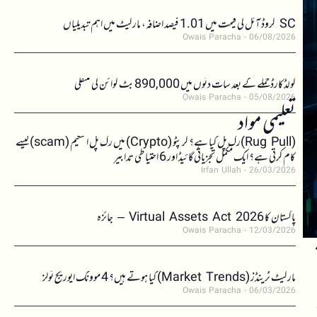
SC کروڈ آئل کی قیمت میں 1.01 فیصد اضافہ، مارکیٹ میں اہم تبدیلیاں
Owais Paracha
06/08/2026
کولڈکارڈ حملے کے بعد سات دنوں میں 890,000 بٹ کوائن کی منتقلی
Owais Paracha
05/08/2026
تعلیمی مواد
(Rug Pull)رگ پل کیا ہے؟ کرپٹو (Crypto) میں رگ پل اسکیم (scam)کیسے
کام کرتی ہے؟ ایک مکمل تجزیاتی گائیڈ اور 6 احتیاطی تدابیر
Irfan Ullah
26/03/2026
پاکستان کا Virtual Assets Act 2026 – جائزہ
Owais Paracha
12/03/2026
مارکیٹ ٹرینڈز (Market Trends) کیا ہوتے ہیں؟ 4 موونگ ایوریج ٹولز
Owais Paracha
06/03/2026