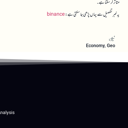
متاثر کر سکتا ہے۔
یہ خبر تفصیل سے یہاں پڑھی جا سکتی ہے:
binance
ٹیگز:
Economy
,
Geo
nalysis