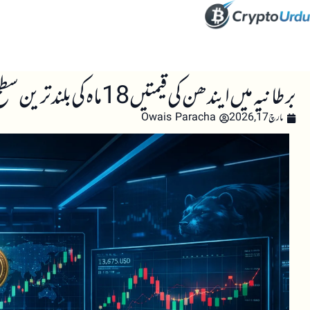
صفحہ اول
کرپٹو اینالائسس
تعلیم
اہم کرپٹو خبری
برطانیہ میں ایندھن کی قیمتیں 18 ماہ کی بلند ترین سطح پر پہنچ گئیں
مارچ 17, 2026
Owais Paracha