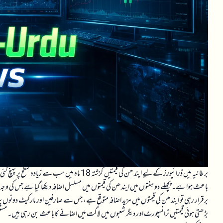
برطانیہ میں ڈرائیورز کے لیے ایندھن کی قیمتیں گزش
باعث ہوا ہے۔ پچھلے دو ہفتوں میں ایندھن کی قیمتوں میں مسلسل اضافہ دیکھا گیا ہے جس کی وجہ سے
برقرار رہی تو ایندھن کی قیمتوں میں مزید اضافہ متوقع ہے، جس سے صارفین اور مارکیٹ دونوں پر
بڑھتی ہوئی قیمتیں ٹرانسپورٹ اور دیگر شعبوں میں لاگت میں اضافے کا باعث بن رہی ہیں۔ مستقبل 