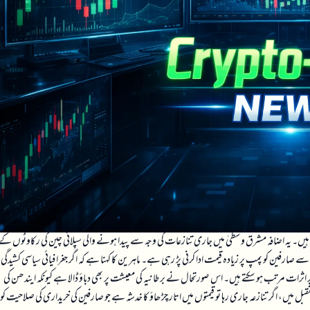
تہ 18 ماہ میں سب سے زیادہ سطح پر پہنچ گئی ہیں۔ یہ اضافہ مشرق وسطیٰ میں جاری تنازعات کی وجہ سے پیدا ہونے والی سپلائی چین کی رکاوٹوں کے
 صارفین کو پمپ پر زیادہ قیمت ادا کرنی پڑ رہی ہے۔ ماہرین کا کہنا ہے کہ اگر جغرافیائی سیاسی کشیدگی
 اثرات مرتب ہو سکتے ہیں۔ اس صورتحال نے برطانیہ کی معیشت پر بھی دباؤ ڈالا ہے کیونکہ ایندھن کی
میں، اگر تنازعہ جاری رہا تو قیمتوں میں اتار چڑھاؤ کا خدشہ ہے جو صارفین کی خریداری کی صلاحیت کو