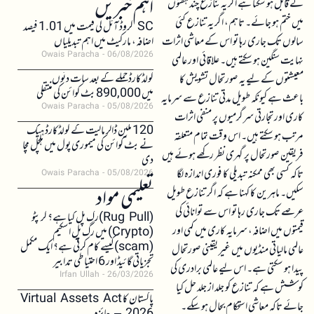
اہم خبریں
کے قابل ہو سکتا ہے اگر یہ تنازع چند ہفتوں
میں ختم ہو جائے۔ تاہم، اگر یہ تنازع کئی
SC کروڈ آئل کی قیمت میں 1.01 فیصد
سالوں تک جاری رہا تو اس کے معاشی اثرات
اضافہ، مارکیٹ میں اہم تبدیلیاں
Owais Paracha
06/08/2026
نہایت سنگین ہو سکتے ہیں۔ علاقائی اور عالمی
کولڈکارڈ حملے کے بعد سات دنوں
معیشتوں کے لیے یہ صورتحال تشویش کا
میں 890,000 بٹ کوائن کی منتقلی
باعث ہے کیونکہ طویل مدتی تنازع سے سرمایہ
Owais Paracha
05/08/2026
کاری اور تجارتی سرگرمیوں پر منفی اثرات
120 ملین ڈالر مالیت کے کولڈکارڈ ہیک
مرتب ہو سکتے ہیں۔ اس وقت تمام متعلقہ
نے بٹ کوائن کی میموری پول میں ہلچل مچا
فریقین صورتحال پر گہری نظر رکھے ہوئے ہیں
دی
تاکہ کسی بھی ممکنہ تبدیلی کا فوری اندازہ لگا
Owais Paracha
05/08/2026
تعلیمی مواد
سکیں۔ ماہرین کا کہنا ہے کہ اگر تنازع طویل
عرصے تک جاری رہا تو اس سے توانائی کی
(Rug Pull)رگ پل کیا ہے؟ کرپٹو
قیمتوں میں اضافہ، سرمایہ کاری میں کمی اور
(Crypto) میں رگ پل اسکیم
(scam)کیسے کام کرتی ہے؟ ایک مکمل
عالمی مالیاتی منڈیوں میں غیر یقینی صورتحال
تجزیاتی گائیڈ اور 6 احتیاطی تدابیر
پیدا ہو سکتی ہے۔ اس لیے عالمی برادری کی
Irfan Ullah
26/03/2026
کوشش ہے کہ تنازع کو جلد از جلد حل کیا
پاکستان کا Virtual Assets Act
جائے تاکہ معاشی استحکام بحال ہو سکے۔