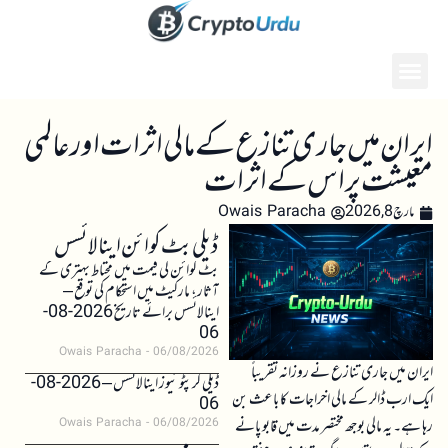
ایران میں جاری تنازع کے مالی اثرات اور عالمی
معیشت پر اس کے اثرات
مارچ 8, 2026
Owais Paracha
ڈیلی بٹ کوائن اینالائسس
بٹ کوائن کی قیمت میں محتاط بہتری کے
آثار، مارکیٹ میں استحکام کی توقع –
اینالائسس برائے تاریخ 2026-08-
06
Owais Paracha
06/08/2026
ایران میں جاری تنازع نے روزانہ تقریباً
ڈیلی کرپٹو نیوز اینالائسس – 2026-08-
ایک ارب ڈالر کے مالی اخراجات کا باعث بن
06
رہا ہے۔ یہ مالی بوجھ مختصر مدت میں قابو پانے
Owais Paracha
06/08/2026