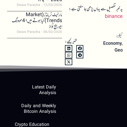
2026 – جائزہ
Owais Paracha
12/03/2026
یہ خبر تفصیل سے یہاں پڑھی جا سکتی ہے:
مارکیٹ ٹرینڈز (Market
binance
Trends) کیا ہوتے ہیں؟ 4 موونگ
ایوریج ٹولز
Owais Paracha
06/03/2026
ٹیگز:
شئیر کیجیے:
Economy
,
Geo
Latest Daily
Analysis
Daily and Weekly
Bitcoin Analysis
Crypto Education