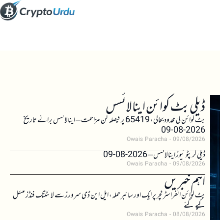
ڈیلی بٹ کوائن اینالائسس
بٹ کوائن کی محدود بحالی، 65419 پر فیصلہ کن مزاحمت – اینالائسس برائے تاریخ
2026-08-09
Owais Paracha
09/08/2026
ڈیلی کرپٹو نیوز اینالائسس – 2026-08-09
Owais Paracha
09/08/2026
اہم خبریں
بٹ کوائن انفراسٹرکچر پر ایک اور سائبر حملہ، ایل این ڈی سرورز سے لائٹننگ فنڈز منتقل
کیے گئے
Owais Paracha
08/08/2026