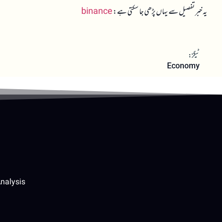
یہ خبر تفصیل سے یہاں پڑھی جا سکتی ہے:
binance
ٹیگز:
Economy
nalysis