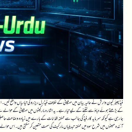
فیڈ چیئر کیون وارش نے حالیہ بیان میں مہنگائی کے خلاف فیڈرل ریزرو کی تیاریاں واضح کیں۔ ان
کے بڑھتے ہوئے دباؤ سے نمٹنے کے لیے تیار ہے۔ یہ اشارہ مارکیٹوں میں مہنگائی کے حوالے سے خ
جا رہی ہے کیونکہ سرمایہ کار فیڈ کی جانب سے ممکنہ اقدامات کے بارے میں زیادہ وضاحت حاصل کر 
آئندہ مہینوں میں شرح سود میں ممکنہ تبدیلیاں مارکیٹ کی سمت متعین کر سکتی ہیں۔ اس حوالے 