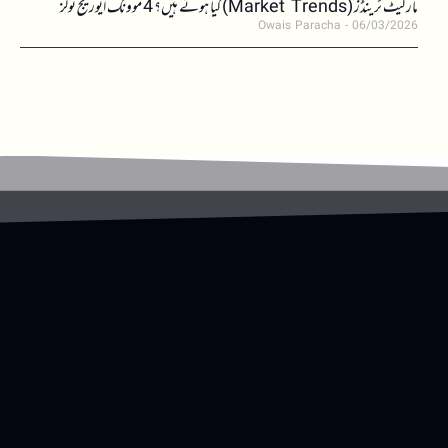
مارکیٹ ٹرینڈز (Market Trends) کیا ہوتے ہیں؟ 4 موونگ ایوریج ٹولز
Owais Paracha
06/03/2026