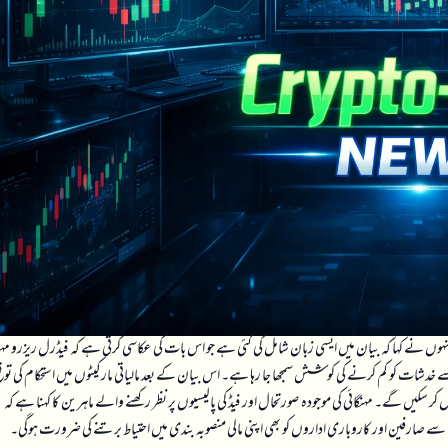
ہوں نے کہا کہ بیان میں ایسی زبان شامل کی گئی ہے جو اس بات کی عکاسی کرتی ہے کہ فیڈرل ریزرو مہن
دشات کو کم کرنے کی کوشش سمجھا جا رہا ہے۔ اس بیان کے بعد مالیاتی مارکیٹوں میں استحکام کی توقع
سکیں گے۔ مہنگائی کی موجودہ صورتحال اور فیڈ کی پالیسیوں پر نظر رکھنے والے ماہرین کا کہنا ہے کہ
سے صارفین اور کاروباری اداروں کو بھی اپنی مالی منصوبہ بندی میں احتیاط برتنے کی ضرورت ہوگی۔