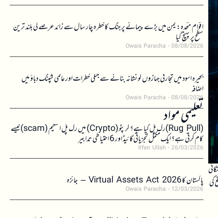
اقوام متحدہ: یمن میں بڑے پیمانے پر جنگ کا خطرہ چار سال سے زائد عرصے کی بلند ترین
سطح پر پہنچ گیا
Owais Paracha
08/08/2026
بحیرہ اسود میں تجارتی جہازوں کو نشانہ بنانے سے جنگی خطرات اور عالمی شپنگ دباؤ میں
اضافہ
Owais Paracha
08/08/2026
تعلیمی مواد
(Rug Pull)رگ پل کیا ہے؟ کرپٹو (Crypto) میں رگ پل اسکیم (scam)کیسے
کام کرتی ہے؟ ایک مکمل تجزیاتی گائیڈ اور 6 احتیاطی تدابیر
Irfan Ullah
26/03/2026
گائی
پاکستان کا Virtual Assets Act 2026 – جائزہ
 کی
Owais Paracha
12/03/2026