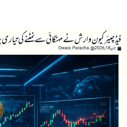
صفحہ اول
کرپٹو اینالائسس
تعلیم
اہم کرپٹو خبری
فیڈ چیئر کیون وارش نے مہنگائی سے نمٹنے کی تیاری پر 
جون 18, 2026
Owais Paracha