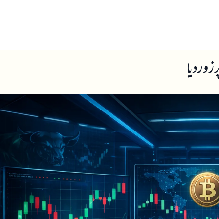
ں
ہمارے بارے میں
زور دیا