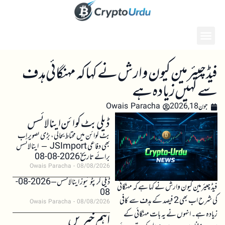
فیڈ چیئرمین کیون وارش نے کہا کہ مہنگائی ہدف
سے کہیں زیادہ ہے
جون 18, 2026
Owais Paracha
ڈیلی بٹ کوائن اینالائسس
بٹ کوائن میں محتاط بحالی، بڑی تصویر اب
بھی دفاعی JSImport – اینالائسس
برائے تاریخ 2026-08-08
Owais Paracha
08/08/2026
ڈیلی کرپٹو نیوز اینالائسس – 2026-08-
فیڈ چیئرمین کیون وارش نے کہا ہے کہ مہنگائی
08
کی شرح اب بھی 2 فیصد کے ہدف سے کافی
Owais Paracha
08/08/2026
زیادہ ہے۔ انہوں نے یہ بات مہنگائی کے
اہم خبریں