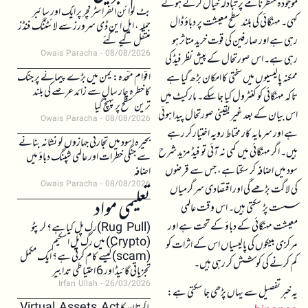
موجودہ منظرنامے پر تبادلہ خیال کرتے ہوئے
بٹ کوائن انفراسٹرکچر پر ایک اور سائبر
کہی۔ مہنگائی کی بلند سطح معیشت پر دباؤ ڈال
حملہ، ایل این ڈی سرورز سے لائٹننگ فنڈز
رہی ہے اور صارفین کی قوت خرید متاثر ہو
منتقل کیے گئے
Owais Paracha
08/08/2026
رہی ہے۔ اس صورتحال کے پیش نظر فیڈ کی
اقوام متحدہ: یمن میں بڑے پیمانے پر جنگ
ممکنہ پالیسیوں میں سختی کا امکان بڑھ گیا ہے
کا خطرہ چار سال سے زائد عرصے کی بلند
تاکہ مہنگائی کو کنٹرول کیا جا سکے۔ مارکیٹ میں
ترین سطح پر پہنچ گیا
اس بیان کے بعد غیر یقینی صورتحال پیدا ہوئی
Owais Paracha
08/08/2026
ہے اور سرمایہ کار محتاط رویہ اختیار کر رہے
بحیرہ اسود میں تجارتی جہازوں کو نشانہ بنانے
ہیں۔ اگر مہنگائی میں کمی نہ آئی تو فیڈ مزید شرح
سے جنگی خطرات اور عالمی شپنگ دباؤ میں
سود میں اضافہ کر سکتا ہے، جس سے قرضوں
اضافہ
Owais Paracha
08/08/2026
کی لاگت بڑھے گی اور اقتصادی سرگرمیاں
تعلیمی مواد
سست پڑ سکتی ہیں۔ اس وقت عالمی
معیشت مہنگائی کے دباؤ کے تحت ہے اور
(Rug Pull)رگ پل کیا ہے؟ کرپٹو
(Crypto) میں رگ پل اسکیم
مرکزی بینکوں کی پالیسیاں اس کے اثرات کو
(scam)کیسے کام کرتی ہے؟ ایک مکمل
کم کرنے کی کوشش کر رہی ہیں۔
تجزیاتی گائیڈ اور 6 احتیاطی تدابیر
Irfan Ullah
26/03/2026
یہ خبر تفصیل سے یہاں پڑھی جا سکتی ہے: