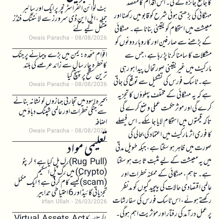
کا جامع جائزہ لے گی۔ اس اقدام کا مقصد
بٹ کوائن انفراسٹرکچر پر ایک اور سائبر
مہنگائی کی بڑھتی ہوئی شرح کو قابو میں رکھنا اور
حملہ، ایل این ڈی سرورز سے لائٹننگ فنڈز
معیشت میں استحکام کو یقینی بنانا ہے۔ مہنگائی
منتقل کیے گئے
Owais Paracha
08/08/2026
کے بڑھنے سے صارفین اور کاروبار دونوں کو
اقوام متحدہ: یمن میں بڑے پیمانے پر جنگ
مشکلات کا سامنا کرنا پڑ رہا ہے، جس سے
کا خطرہ چار سال سے زائد عرصے کی بلند
مارکیٹ میں غیر یقینی صورتحال پیدا ہو رہی
ترین سطح پر پہنچ گیا
ہے۔ ٹاسک فورس کی تشکیل سے توقع کی جاتی
Owais Paracha
08/08/2026
ہے کہ یہ مہنگائی کے مختلف پہلوؤں کا تجزیہ
بحیرہ اسود میں تجارتی جہازوں کو نشانہ بنانے
کرے گی اور موثر حکمت عملی وضع کرے گی
سے جنگی خطرات اور عالمی شپنگ دباؤ میں
تاکہ قیمتوں میں استحکام لایا جا سکے۔ اس فیصلے
اضافہ
Owais Paracha
08/08/2026
کا فوری اثر مارکیٹ میں اعتماد کی بحالی کی
تعلیمی مواد
صورت میں ظاہر ہو سکتا ہے، جبکہ طویل مدتی
میں یہ معیشت کے لیے مثبت ثابت ہو سکتا
(Rug Pull)رگ پل کیا ہے؟ کرپٹو
(Crypto) میں رگ پل اسکیم
ہے۔ تاہم، مہنگائی کے ممکنہ خطرات اور
(scam)کیسے کام کرتی ہے؟ ایک مکمل
عالمی اقتصادی حالات کی پیچیدگیوں کو مدنظر
تجزیاتی گائیڈ اور 6 احتیاطی تدابیر
رکھتے ہوئے، اس ٹاسک فورس کی سفارشات
Irfan Ullah
26/03/2026
پر عمل درآمد کی رفتار اور مؤثریت اہم ہوگی۔