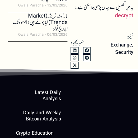
2026 – جائزہ
Owais Paracha
12/03/2026
یہ خبر تفصیل سے یہاں پڑھی جا سکتی ہے:
decrypt
مارکیٹ ٹرینڈز (Market
Trends) کیا ہوتے ہیں؟ 4 موونگ
ایوریج ٹولز
Owais Paracha
06/03/2026
ٹیگز:
شئیر کیجیے:
Exchange
,
Security
Latest Daily
Analysis
Daily and Weekly
Bitcoin Analysis
Crypto Education