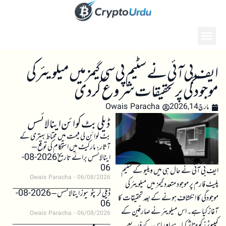
ایف بی آئی نے سٹیم پی سی گیمز میں میلویئر کی
موجودگی پر تحقیقات شروع کر دی
مارچ 14, 2026
Owais Paracha
ڈیلی بٹ کوائن اینالائسس
بٹ کوائن کی قیمت میں محتاط بہتری کے
آثار، مارکیٹ میں استحکام کی توقع –
اینالائسس برائے تاریخ 2026-08-
06
ایف بی آئی نے حال ہی میں ویلیو کے سٹیم
Owais Paracha
06/08/2026
پلیٹ فارم پر موجود متعدد گیمز میں میلویئر کی
ڈیلی کرپٹو نیوز اینالائسس – 2026-08-
موجودگی کا انکشاف ہونے کے بعد تحقیقات کا
06
آغاز کیا ہے۔ اس میلویئر نے صارفین کے
Owais Paracha
06/08/2026
کمپیوٹرز کو متاثر کیا ہے اور اس کے ذریعے