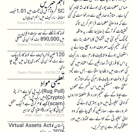
اہم خبریں
حساس معلومات چوری ہونے کا خدشہ ظاہر کیا
SC کروڈ آئل کی قیمت میں 1.01 فیصد
گیا ہے۔ متاثرہ صارفین سے درخواست کی گئی
اضافہ، مارکیٹ میں اہم تبدیلیاں
ہے کہ وہ اپنی معلومات فراہم کریں تاکہ
Owais Paracha
06/08/2026
تحقیقات کو آگے بڑھایا جا سکے۔ یہ واقعہ
کولڈکارڈ حملے کے بعد سات دنوں
گیمنگ کمیونٹی میں تشویش کا باعث بنا ہے
میں 890,000 بٹ کوائن کی منتقلی
Owais Paracha
05/08/2026
کیونکہ سٹیم ایک معروف اور وسیع پیمانے پر
120 ملین ڈالر مالیت کے کولڈکارڈ ہیک
استعمال ہونے والا پلیٹ فارم ہے۔ مارکیٹ
نے بٹ کوائن کی میموری پول میں ہلچل مچا
پر اس کا فوری اثر صارفین کے اعتماد میں کمی
دی
کی صورت میں دیکھا جا سکتا ہے، جس سے گیمز
Owais Paracha
05/08/2026
کی فروخت اور پلیٹ فارم کی ساکھ متاثر ہو
تعلیمی مواد
سکتی ہے۔ مستقبل میں اس قسم کے حملوں
(Rug Pull)رگ پل کیا ہے؟ کرپٹو
سے بچاؤ کے لیے سٹیم اور دیگر متعلقہ اداروں
(Crypto) میں رگ پل اسکیم
کو اپنی سیکیورٹی میں مزید بہتری لانے کی
(scam)کیسے کام کرتی ہے؟ ایک مکمل
تجزیاتی گائیڈ اور 6 احتیاطی تدابیر
ضرورت ہے۔ صارفین کو بھی چاہیے کہ وہ
Irfan Ullah
26/03/2026
اپنی سیکیورٹی کے حوالے سے محتاط رہیں اور
پاکستان کا Virtual Assets Act
مشکوک گیمز سے پرہیز کریں۔