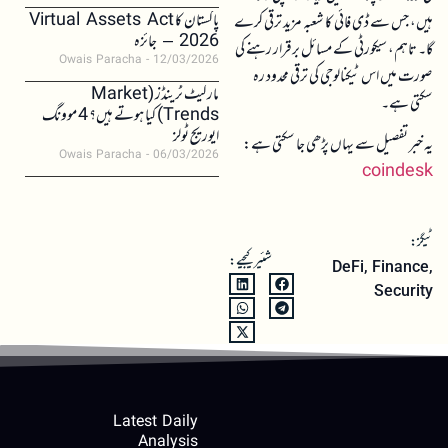
پاکستان کا Virtual Assets Act
ہیں، جس سے ڈی فائی کا شعبہ مزید ترقی کرے
2026 – جائزہ
گا۔ تاہم، سیکورٹی کے مسائل برقرار رہنے کی
Owais Paracha
12/03/2026
صورت میں اس ٹیکنالوجی کی ترقی محدود رہ
مارکیٹ ٹرینڈز (Market
سکتی ہے۔
Trends) کیا ہوتے ہیں؟ 4 موونگ
ایوریج ٹولز
یہ خبر تفصیل سے یہاں پڑھی جا سکتی ہے:
Owais Paracha
06/03/2026
coindesk
ٹیگز:
شئیر کیجیے:
DeFi
,
Finance
,
Security
Latest Daily
Analysis