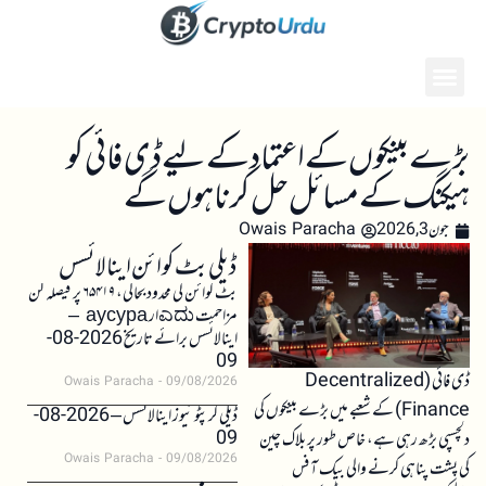
بڑے بینکوں کے اعتماد کے لیے ڈی فائی کو
ہیکنگ کے مسائل حل کرنا ہوں گے
جون 3, 2026
Owais Paracha
ڈیلی بٹ کوائن اینالائسس
بٹ کوائن کی محدود بحالی، ۶۵۴۱۹ پر فیصلہ کن
مزاحمت ಎದುار аусура –
اینالائسس برائے تاریخ 2026-08-
09
ڈی فائی (Decentralized
Owais Paracha
09/08/2026
Finance) کے شعبے میں بڑے بینکوں کی
ڈیلی کرپٹو نیوز اینالائسس – 2026-08-
09
دلچسپی بڑھ رہی ہے، خاص طور پر بلاک چین
Owais Paracha
09/08/2026
کی پشت پناہی کرنے والی بیک آفس