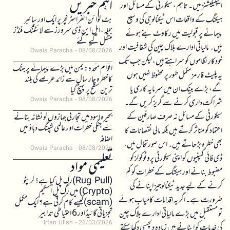
اہم خبریں
ایپلیکیشنز میں۔ تاہم، سیکورٹی کے مسائل اور
ہیکنگ کے واقعات اس ٹیکنالوجی کی وسیع
بٹ کوائن انفراسٹرکچر پر ایک اور سائبر
حملہ، ایل این ڈی سرورز سے لائٹننگ فنڈز
پیمانے پر قبولیت میں رکاوٹ بنے ہوئے
منتقل کیے گئے
ہیں۔ مالیاتی ادارے بلاک چین کی شفافیت اور
Owais Paracha
08/08/2026
خودکار نظاموں کو سراہتے ہیں، لیکن جب تک
اقوام متحدہ: یمن میں بڑے پیمانے پر جنگ
یہ پلیٹ فارمز مکمل طور پر محفوظ نہیں ہوں
کا خطرہ چار سال سے زائد عرصے کی بلند
گے، بڑے بینک ان میں سرمایہ کاری یا
ترین سطح پر پہنچ گیا
Owais Paracha
08/08/2026
شراکت داری کرنے سے گریز کریں گے۔
سیکورٹی کے مسائل نہ صرف صارفین کے
بحیرہ اسود میں تجارتی جہازوں کو نشانہ بنانے
سے جنگی خطرات اور عالمی شپنگ دباؤ میں
اعتماد کو متاثر کرتے ہیں بلکہ مالی نقصانات کا
اضافہ
بھی خطرہ بڑھاتے ہیں۔ اس صورتحال میں،
Owais Paracha
08/08/2026
ڈی فائی کمپنیوں کو اپنی سیکورٹی پروٹوکولز کو
تعلیمی مواد
مضبوط بنانے اور ہیکنگ کے خطرات کو کم
(Rug Pull)رگ پل کیا ہے؟ کرپٹو
کرنے کے لیے جدید ٹیکنالوجیز اپنانے کی
(Crypto) میں رگ پل اسکیم
ضرورت ہے۔ اگر یہ اقدامات کامیاب ہوئے
(scam)کیسے کام کرتی ہے؟ ایک مکمل
تجزیاتی گائیڈ اور 6 احتیاطی تدابیر
تو مستقبل میں بڑے مالیاتی ادارے بلاک چین
Irfan Ullah
26/03/2026
کی خدمات کو اپنانے میں زیادہ دلچسپی دکھا سکتے