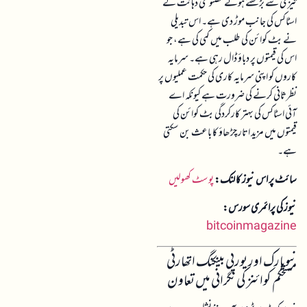
تیزی سے بڑھتے ہوئے مصنوعی ذہانت کے
اسٹاکس کی جانب موڑ دی ہے۔ اس تبدیلی
نے بٹ کوائن کی طلب میں کمی کی ہے، جو
اس کی قیمتوں پر دباؤ ڈال رہی ہے۔ سرمایہ
کاروں کو اپنی سرمایہ کاری کی حکمت عملیوں پر
نظرثانی کرنے کی ضرورت ہے کیونکہ اے
آئی اسٹاکس کی بہتر کارکردگی بٹ کوائن کی
قیمتوں میں مزید اتار چڑھاؤ کا باعث بن سکتی
ہے۔
سائٹ پر اس نیوز کا لنک:
پوسٹ کھولیں
نیوز کی پرائمری سورس:
bitcoinmagazine
نیویارک اور یورپی بینکنگ اتھارٹی
مستحکم کوائنز کی نگرانی میں تعاون