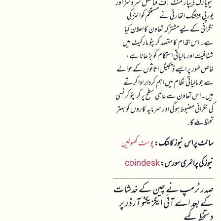
نیویارک ڈیپارٹمنٹ آف فنانشل سروسز اور
یورپی بینکنگ اتھارٹی نے مستحکم کوائنز کی
نگرانی کے لیے مشترکہ تعاون کا اعلان کیا
ہے۔ اس اقدام کا مقصد کرپٹو مارکیٹ میں
شفافیت اور مالیاتی استحکام کو بڑھانا ہے،
خاص طور پر ایسے ڈیجیٹل اثاثوں کے حوالے
سے جو مالیاتی نظام میں اہم کردار ادا کرتے
ہیں۔ اس تعاون سے عالمی سطح پر کرپٹو کرنسی
کی نگرانی مضبوط ہوگی اور سرمایہ کاروں کو بہتر
تحفظ ملے گا۔
سائٹ پر اس نیوز کا لنک:
پوسٹ کھولیں
نیوز کی پرائمری سورس:
coindesk
صدر ٹرمپ نے چین کے خدشات
کے بعد اے آئی ایگزیکٹو آرڈر پر
دستخط کیے