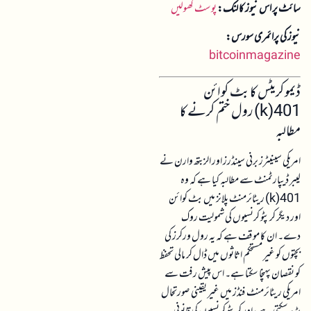
سائٹ پر اس نیوز کا لنک:
پوسٹ کھولیں
نیوز کی پرائمری سورس:
bitcoinmagazine
ڈیموکریٹس کا بٹ کوائن
401(k) رول ختم کرنے کا
مطالبہ
امریکی سینیٹرز برنی سینڈرز اور الزبتھ وارن نے
لیبر ڈیپارٹمنٹ سے مطالبہ کیا ہے کہ وہ
401(k) ریٹائرمنٹ پلانز میں بٹ کوائن
اور دیگر کرپٹو کرنسیوں کی شمولیت روک
دے۔ ان کا موقف ہے کہ یہ رول ورکرز کی
بچتوں کو غیر مستحکم اثاثوں میں ڈال کر مالی تحفظ
کو نقصان پہنچا سکتا ہے۔ اس پیش رفت سے
امریکی ریٹائرمنٹ فنڈز میں غیر یقینی صورتحال