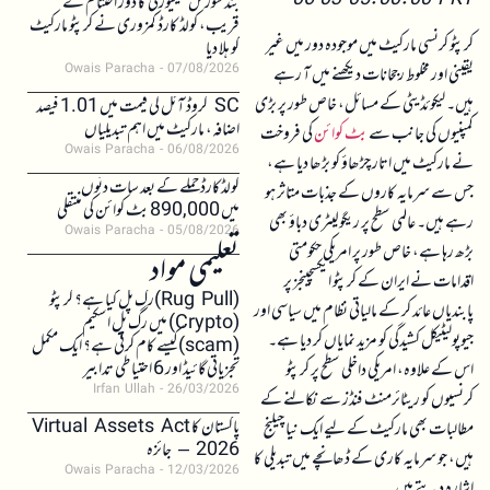
06-03 05:00:00 PKT
بند سورس سیکیورٹی کا دور اختتام کے
قریب، کولڈ کارڈ کمزوری نے کرپٹو مارکیٹ
کرپٹو کرنسی مارکیٹ میں موجودہ دور میں غیر
کو ہلا دیا
Owais Paracha
07/08/2026
یقینی اور مخلوط رجحانات دیکھنے میں آ رہے
ہیں۔ لیکوئڈیٹی کے مسائل، خاص طور پر بڑی
SC کروڈ آئل کی قیمت میں 1.01 فیصد
اضافہ، مارکیٹ میں اہم تبدیلیاں
کمپنیوں کی جانب سے
بٹ کوائن
کی فروخت
Owais Paracha
06/08/2026
نے مارکیٹ میں اتار چڑھاؤ کو بڑھا دیا ہے،
کولڈکارڈ حملے کے بعد سات دنوں
جس سے سرمایہ کاروں کے جذبات متاثر ہو
میں 890,000 بٹ کوائن کی منتقلی
رہے ہیں۔ عالمی سطح پر ریگولیٹری دباؤ بھی
Owais Paracha
05/08/2026
بڑھ رہا ہے، خاص طور پر امریکی حکومتی
تعلیمی مواد
اقدامات نے ایران کے کرپٹو ایکسچینجز پر
(Rug Pull)رگ پل کیا ہے؟ کرپٹو
پابندیاں عائد کر کے مالیاتی نظام میں سیاسی اور
(Crypto) میں رگ پل اسکیم
جیوپولیٹیکل کشیدگی کو مزید نمایاں کر دیا ہے۔
(scam)کیسے کام کرتی ہے؟ ایک مکمل
تجزیاتی گائیڈ اور 6 احتیاطی تدابیر
اس کے علاوہ، امریکی داخلی سطح پر کرپٹو
Irfan Ullah
26/03/2026
کرنسیوں کو ریٹائرمنٹ فنڈز سے نکالنے کے
پاکستان کا Virtual Assets Act
مطالبات بھی مارکیٹ کے لیے ایک نیا چیلنج
2026 – جائزہ
ہیں، جو سرمایہ کاری کے ڈھانچے میں تبدیلی کا
Owais Paracha
12/03/2026
اشارہ دیتے ہیں۔