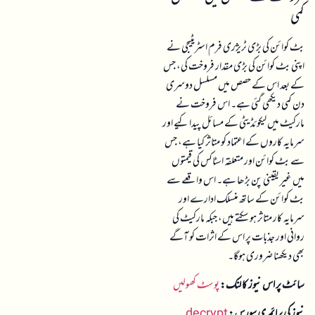
کمی
بٹ کوائن کی بڑی ٹریژری فرم اسٹریٹیجی نے
اپنی بٹ کوائن کی بڑی مقدار فروخت کی، جس
کے بعد اس کے حصص میں مسلسل دوسری
دن کمی دیکھی گئی ہے۔ اس فروخت نے
مارکیٹ میں لیکوئڈیٹی کے مسائل پیدا کیے اور
سرمایہ کاروں کے اعتماد کو متاثر کیا ہے، جس
سے بٹ کوائن اور متعلقہ اسٹاکس کی قیمتوں
میں غیر یقینی پن بڑھا ہے۔ اس واقعے سے
بٹ کوائن کے ساتھ منسلک ادارے اور
سرمایہ کار متاثر ہو سکتے ہیں، جبکہ مارکیٹ کی
روانی اور جذبات پر اس کے اثرات کو آگے
بھی دیکھنا ضروری ہوگا۔
سائٹ پر اس نیوز کا لنک:
پوسٹ کھولیں
نیوز کی پرائمری سورس:
decrypt