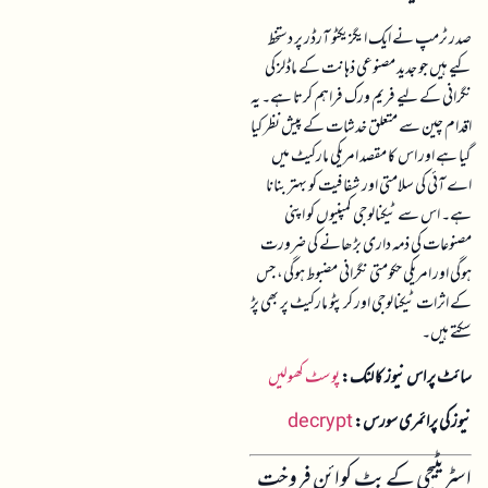
صدر ٹرمپ نے ایک ایگزیکٹو آرڈر پر دستخط
کیے ہیں جو جدید مصنوعی ذہانت کے ماڈلز کی
نگرانی کے لیے فریم ورک فراہم کرتا ہے۔ یہ
اقدام چین سے متعلق خدشات کے پیش نظر کیا
گیا ہے اور اس کا مقصد امریکی مارکیٹ میں
اے آئی کی سلامتی اور شفافیت کو بہتر بنانا
ہے۔ اس سے ٹیکنالوجی کمپنیوں کو اپنی
مصنوعات کی ذمہ داری بڑھانے کی ضرورت
ہوگی اور امریکی حکومتی نگرانی مضبوط ہوگی، جس
کے اثرات ٹیکنالوجی اور کرپٹو مارکیٹ پر بھی پڑ
سکتے ہیں۔
سائٹ پر اس نیوز کا لنک:
پوسٹ کھولیں
نیوز کی پرائمری سورس:
decrypt
اسٹریٹیجی کے بٹ کوائن فروخت