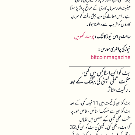
بڑھ سکتی ہے، اور کرپٹو کرنسیوں کی قانونی
حیثیت اور سرمایہ کاری کے مواقع پر اثر پڑ سکتا
ہے۔ اس معاملے کی مزید پیش رفت کو سرمایہ
کاروں کو قریب سے دیکھنا ہوگا۔
سائٹ پر اس نیوز کا لنک:
پوسٹ کھولیں
نیوز کی پرائمری سورس:
bitcoinmagazine
بٹ کوائن اسٹاکس میں کمی،
حکمت عملی کمپنی کی بیٹنگ کے بعد
مارکیٹ متاثر
بٹ کوائن کی قیمت میں 11 فیصد کمی کے بعد
بٹ کوائن سے منسلک اسٹاکس، خاص طور پر
حکمت عملی کمپنی کے حصص میں نمایاں
گراوٹ دیکھی گئی۔ کمپنی کی بٹ کوائن کی 32