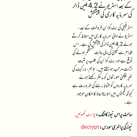
کے بعد اسٹریو نے 4.2 بلین ڈالر
کی سرمایہ کاری کی پیشکش
اسٹریٹیجی کی بٹ کوائن فروخت کے بعد،
اسٹریو نے اپنی سرمایہ کاری میں اضافہ کرتے
ہوئے 4.2 بلین ڈالر کی پیشکش کی ہے۔ اس
اقدام سے کمپنی کی مالی حالت مستحکم ہونے کی
توقع ہے اور بٹ کوائن کی طلب پر مثبت
اثرات مرتب ہو سکتے ہیں۔ تاہم، مارکیٹ کی
غیر یقینی صورتحال کو مدنظر رکھتے ہوئے
سرمایہ کاروں کو محتاط رہنے کی ضرورت ہے
کیونکہ قیمتوں میں اتار چڑھاؤ کا امکان موجود
ہے۔
سائٹ پر اس نیوز کا لنک:
پوسٹ کھولیں
نیوز کی پرائمری سورس:
decrypt