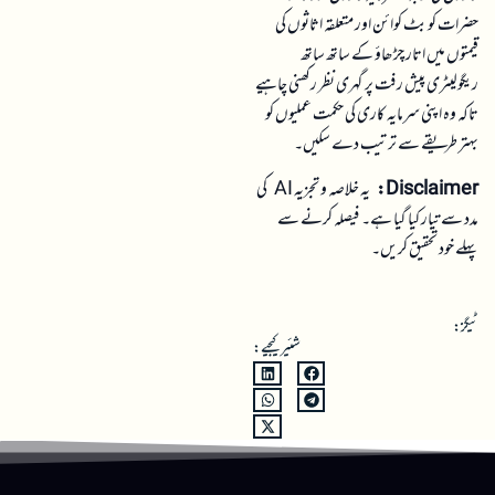
حضرات کو بٹ کوائن اور متعلقہ اثاثوں کی
قیمتوں میں اتار چڑھاؤ کے ساتھ ساتھ
ریگولیٹری پیش رفت پر گہری نظر رکھنی چاہیے
تاکہ وہ اپنی سرمایہ کاری کی حکمت عملیوں کو
بہتر طریقے سے ترتیب دے سکیں۔
Disclaimer:
یہ خلاصہ و تجزیہ AI کی
مدد سے تیار کیا گیا ہے۔ فیصلہ کرنے سے
پہلے خود تحقیق کریں۔
ٹیگز:
شئیر کیجیے: