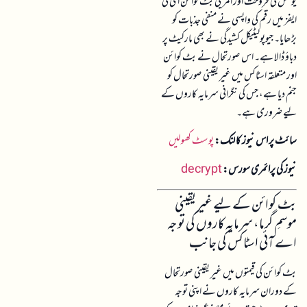
یونٹس کی فروخت اور امریکی بٹ کوائن ای ٹی
ایفز میں رقم کی واپسی نے منفی جذبات کو
بڑھایا۔ جیوپولیٹیکل کشیدگی نے بھی مارکیٹ پر
دباؤ ڈالا ہے۔ اس صورتحال نے بٹ کوائن
اور متعلقہ اسٹاکس میں غیر یقینی صورتحال کو
جنم دیا ہے، جس کی نگرانی سرمایہ کاروں کے
لیے ضروری ہے۔
سائٹ پر اس نیوز کا لنک:
پوسٹ کھولیں
نیوز کی پرائمری سورس:
decrypt
بٹ کوائن کے لیے غیر یقینی
موسمِ گرما، سرمایہ کاروں کی توجہ
اے آئی اسٹاکس کی جانب
بٹ کوائن کی قیمتوں میں غیر یقینی صورتحال
کے دوران سرمایہ کاروں نے اپنی توجہ