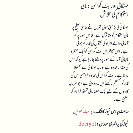
مہنگائی اور بٹ کوائن: مالی
استحکام کی تلاش
مہنگائی کی بڑھتی ہوئی شرح نے عالمی سطح پر
مالی استحکام کو متاثر کیا ہے، خاص طور پر کم
آمدنی والے افراد کی بچتوں کی قدر کم ہوئی
ہے۔ اس تناظر میں بٹ کوائن کو ایک منفرد
مالیاتی آلہ کے طور پر دیکھا جا رہا ہے کیونکہ اس
کی مقدار محدود ہے اور یہ مہنگائی سے محفوظ
رہتا ہے۔ بٹ کوائن کی محدود فراہمی اس کی
قدر کو مستحکم رکھنے میں مدد دیتی ہے، جو سرمایہ
کاروں کے لیے ایک ممکنہ مالی تحفظ فراہم کر
سکتی ہے۔
سائٹ پر اس نیوز کا لنک:
پوسٹ کھولیں
نیوز کی پرائمری سورس:
decrypt