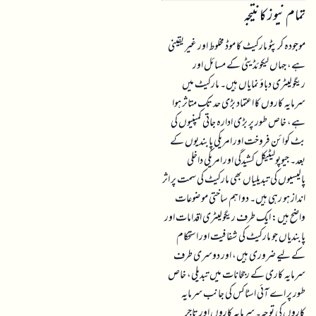
تمام نیوز کا نتیجہ
موجودہ کرپٹو مارکیٹ کا موڈ مخلوط اور غیر یقینی
ہے، جہاں لیکوئڈیٹی کے مسائل اور
ریگولیٹری دباؤ نمایاں ہیں۔ مارکیٹ میں
سرمایہ کاروں کا اعتماد بڑی حد تک متاثر ہوا
ہے، خاص طور پر بڑی ادارہ جاتی کمپنیوں کی
بٹ کوائن فروخت اور امریکی پابندیوں کے
بعد۔ جیوپولیٹیکل کشیدگی اور امریکی داخلی
پالیسیوں کی تبدیلیاں بھی مارکیٹ کی سمت پر اثر
انداز ہو رہی ہیں۔ دو اہم ساختی موضوعات
واضح ہیں: ایک طرف ریگولیٹری اقدامات اور
پابندیاں جو مارکیٹ کی شفافیت اور استحکام
کے لیے ضروری ہیں، اور دوسری طرف
سرمایہ کاری کے رجحانات میں تبدیلی، خاص
طور پر اے آئی اسٹاکس کی جانب سرمایہ
کاروں کی توجہ۔ سرمایہ کاروں اور تاجر