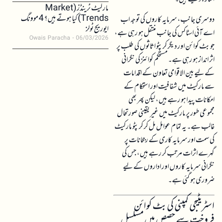
مارکیٹ ٹرینڈز (Market
Trends) کیا ہوتے ہیں؟ 4 موونگ
دوسری جانب، سرمایہ کاروں کی توجہ اب
ایوریج ٹولز
اے آئی اسٹاکس کی جانب منتقل ہو رہی ہے،
Owais Paracha
06/03/2026
جو بٹ کوائن اور دیگر کرپٹو اثاثوں کی طلب پر
اثر انداز ہو رہی ہے۔ مستحکم کوائنز کی نگرانی
کے لیے بین الاقوامی تعاون کے اقدامات
سے مارکیٹ میں شفافیت اور استحکام کے
امکانات پیدا ہو رہے ہیں، لیکن پھر بھی
مجموعی طور پر مارکیٹ میں غیر یقینی صورتحال
غالب ہے۔ یہ تمام عوامل مل کر کرپٹو مارکیٹ
کی سمت اور سرمایہ کاری کے رجحانات پر
گہرے اثرات مرتب کر رہے ہیں، جس کی
نگرانی سرمایہ کاروں اور اداروں کے لیے
ضروری ہو گئی ہے۔
اسٹریٹیجی کمپنی کی بٹ کوائن
فروخت سے حصص میں مسلسل