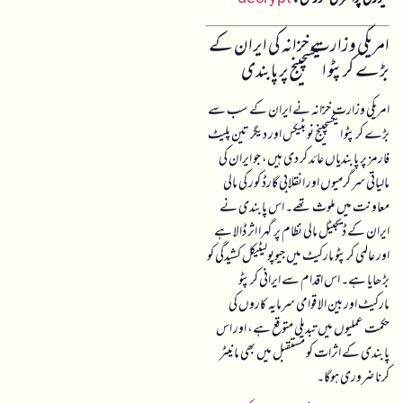
امریکی وزارت خزانہ کی ایران کے
بڑے کرپٹو ایکسچینج پر پابندی
امریکی وزارت خزانہ نے ایران کے سب سے
بڑے کرپٹو ایکسچینج نو بٹیکس اور دیگر تین پلیٹ
فارمز پر پابندیاں عائد کر دی ہیں، جو ایران کی
مالیاتی سرگرمیوں اور انقلابی گارڈ کور کی مالی
معاونت میں ملوث تھے۔ اس پابندی نے
ایران کے ڈیجیٹل مالی نظام پر گہرا اثر ڈالا ہے
اور عالمی کرپٹو مارکیٹ میں جیوپولیٹیکل کشیدگی کو
بڑھایا ہے۔ اس اقدام سے ایرانی کرپٹو
مارکیٹ اور بین الاقوامی سرمایہ کاروں کی
حکمت عملیوں میں تبدیلی متوقع ہے، اور اس
پابندی کے اثرات کو مستقبل میں بھی مانیٹر
کرنا ضروری ہوگا۔