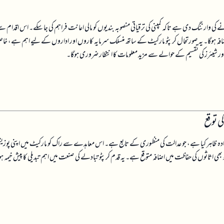
نے کی وارننگ دی ہے تاکہ کمپنی کی ترقیاتی منصوبہ بندیوں کو مالی اعانت فراہم کی جا سکے۔ اس اقدام س
ں اضافہ ہوگا۔ یہ صورتحال کرپٹو مارکیٹ کے ساتھ منسلک سرمایہ کاروں اور اداروں کے لیے اہم ہے، خ
ی اور شیئرز کی تقسیم کے حوالے سے مزید معلومات کا انتظار ضروری ہوگا۔
ی توقع
کا ارادہ ظاہر کیا ہے، جو عدالت کی منظوری کے تابع ہے۔ اس معاہدے سے راک کو مارکیٹ میں اپنی پوز
بھی اثاثوں کی حفاظت میں اضافہ متوقع ہے۔ یہ قدم کرپٹو تبادلے کی صنعت میں اہم تبدیلی کا پیش خیمہ ہو