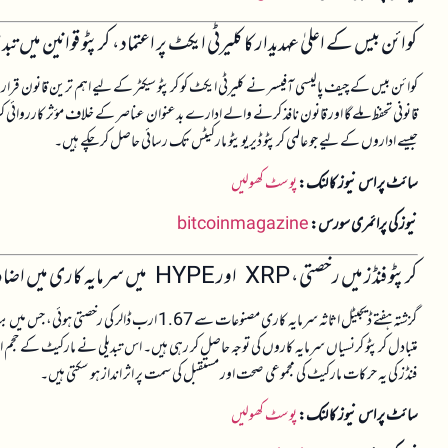
کوائن بیس کے اعلیٰ عہدیدار کا کلیرٹی ایکٹ پر اعتماد، کرپٹو قوانین میں تبدی
کوائن بیس کے چیف پالیسی آفیسر نے کلیرٹی ایکٹ کو کرپٹو سیکٹر کے لیے اہم ترین قانون قرار دی
قانونی تحفظ ملے گا اور قانون نافذ کرنے والے ادارے بدعنوان عناصر کے خلاف مؤثر کارروائی کر 
جیسے اداروں کے لیے جو عالمی کرپٹو ڈیریویٹو مارکیٹس تک رسائی حاصل کر چکے ہیں۔
سائٹ پر اس نیوز کا لنک:
پوسٹ کھولیں
نیوز کی پرائمری سورس:
bitcoinmagazine
کرپٹو فنڈز میں رخصتی، XRP اور HYPE میں سرمایہ کاری میں اضافہ
متبادل کرپٹو کرنسیاں سرمایہ کاروں کی توجہ حاصل کر رہی ہیں۔ اس تبدیلی نے مارکیٹ کے حجم ا
فنڈز کی یہ حرکات مارکیٹ کی مجموعی صحت اور مستقبل کی سمت پر اثر انداز ہو سکتی ہیں۔
سائٹ پر اس نیوز کا لنک:
پوسٹ کھولیں