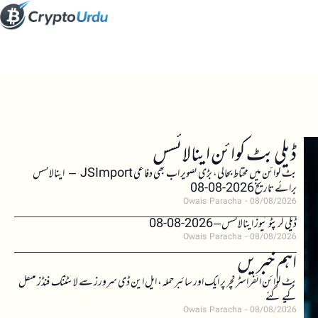
ڈیلی بٹ کوائن اینالائسس
بٹ کوائن میں محتاط بحالی، بڑی تصویر اب بھی دفاعی JSImport – اینالائسس
برائے تاریخ 2026-08-08
Owais Paracha
08/08/2026
ڈیلی کرپٹو نیوز اینالائسس – 2026-08-08
Owais Paracha
08/08/2026
اہم خبریں
بٹ کوائن انفراسٹرکچر پر ایک اور سائبر حملہ، ایل این ڈی سرورز سے لائٹننگ فنڈز منتقل
کیے گئے
Owais Paracha
08/08/2026