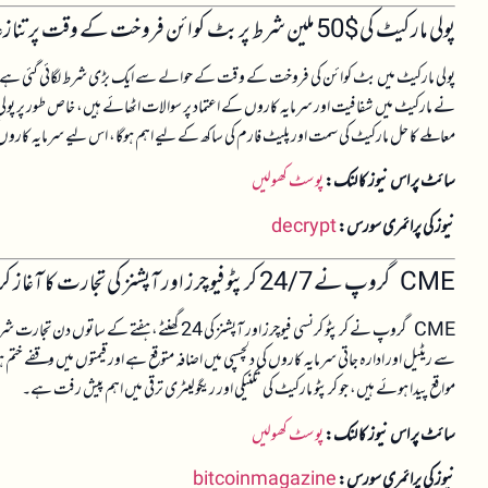
پولی مارکیٹ کی $50 ملین شرط پر بٹ کوائن فروخت کے وقت پر تنازعہ
پولی مارکیٹ میں بٹ کوائن کی فروخت کے وقت کے حوالے سے ایک بڑی شرط لگائی گئی ہے جس ک
نے مارکیٹ میں شفافیت اور سرمایہ کاروں کے اعتماد پر سوالات اٹھائے ہیں، خاص طور پر پولی
معاملے کا حل مارکیٹ کی سمت اور پلیٹ فارم کی ساکھ کے لیے اہم ہوگا، اس لیے سرمایہ کاروں ک
سائٹ پر اس نیوز کا لنک:
پوسٹ کھولیں
نیوز کی پرائمری سورس:
decrypt
CME گروپ نے 24/7 کرپٹو فیوچرز اور آپشنز کی تجارت کا آغاز کر دیا
CME گروپ نے کرپٹو کرنسی فیوچرز اور آپشنز کی 24
سے ریٹیل اور ادارہ جاتی سرمایہ کاروں کی دلچسپی میں اضافہ متوقع ہے اور قیمتوں میں وقفے
مواقع پیدا ہوئے ہیں، جو کرپٹو مارکیٹ کی تکنیکی اور ریگولیٹری ترقی میں اہم پیش رفت ہے۔
سائٹ پر اس نیوز کا لنک:
پوسٹ کھولیں
نیوز کی پرائمری سورس:
bitcoinmagazine