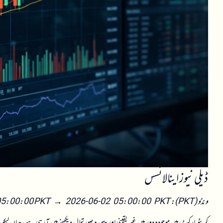
ڈیلی نیوز اینالائسس
ونڈو (PKT): 2026-06-01 05:00:00 PKT → 2026-06-02 05:00:00 PKT
کرپٹو مارکیٹ میں موجودہ دور میں غیر یقینی اور پیچیدہ صورتحال دیکھنے میں آ رہی ہے، جہاں لی