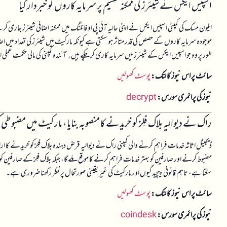
اسپیس ایکس نے شیئرز کی ممکنہ تقسیم پر سرمایہ کاروں کو خبردار کیا
ایلون مسک کی کمپنی اسپیس ایکس نے اپنی حالیہ آئی پی او فائلنگ میں ممکنہ اضافی شیئرز جاری کر
موجودہ سرمایہ کاروں کے حصص کی قدر متاثر ہو سکتی ہے کیونکہ مارکیٹ میں شیئرز کی تعداد می
طور پر وہ جو اسپیس ایکس کے شیئرز میں سرمایہ کاری کر چکے ہیں۔ آئندہ کمپنی کی مالی حکمت عمل
سائٹ پر اس نیوز کا لنک:
پوسٹ کھولیں
نیوز کی پرائمری سورس:
decrypt
راک نے دیوالیہ بلاک فلِز کو خریدنے کا منصوبہ بنایا، مارکیٹ میں مضبوطی ک
ڈیجیٹل اثاثہ خدمات فراہم کرنے والی کمپنی راک نے دیوالیہ قرض دہندہ بلاک فلِز کو خریدنے 
مضبوط کرنے اور صارفین کو بہتر خدمات فراہم کرنے کا موقع ملے گا، جبکہ بلاک فلِز کے صارفین کو 
سکتا ہے، تاہم قانونی پیچیدگیوں اور مارکیٹ کی غیر یقینی صورتحال پر نظر رکھنا ضروری ہے۔
سائٹ پر اس نیوز کا لنک:
پوسٹ کھولیں
نیوز کی پرائمری سورس:
coindesk