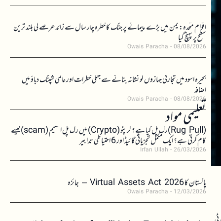
اقوام متحدہ: یمن میں بڑے پیمانے پر جنگ کا خطرہ چار سال سے زائد عرصے کی بلند ترین
سطح پر پہنچ گیا
Owais Paracha
08/08/2026
بحیرہ اسود میں تجارتی جہازوں کو نشانہ بنانے سے جنگی خطرات اور عالمی شپنگ دباؤ میں
اضافہ
Owais Paracha
08/08/2026
تعلیمی مواد
(Rug Pull)رگ پل کیا ہے؟ کرپٹو (Crypto) میں رگ پل اسکیم (scam)کیسے
کام کرتی ہے؟ ایک مکمل تجزیاتی گائیڈ اور 6 احتیاطی تدابیر
Irfan Ullah
26/03/2026
پاکستان کا Virtual Assets Act 2026 – جائزہ
Owais Paracha
12/03/2026
ٹی