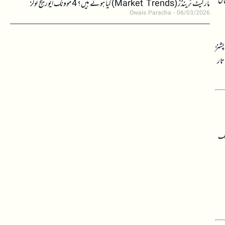
مارکیٹ ٹرینڈز (Market Trends) کیا ہوتے ہیں؟ 4 موونگ ایوریج ٹولز
Owais Paracha
06/03/2026
پشنز
تار
لک