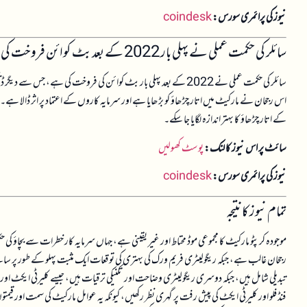
نیوز کی پرائمری سورس:
coindesk
سائلر کی حکمت عملی نے پہلی بار 2022 کے بعد بٹ کوائن فروخت کی، مارکیٹ میں تبدیلیاں
سائلر کی حکمت عملی نے 2022 کے بعد پہلی بار بٹ کوائن کی فروخت کی ہے، 
اس رجحان نے مارکیٹ میں اتار چڑھاؤ کو بڑھایا ہے اور سرمایہ کاروں کے اعتماد پر اثر ڈالا ہے۔ 
کے اتار چڑھاؤ کا بہتر اندازہ لگایا جا سکے۔
سائٹ پر اس نیوز کا لنک:
پوسٹ کھولیں
نیوز کی پرائمری سورس:
coindesk
تمام نیوز کا نتیجہ
موجودہ کرپٹو مارکیٹ کا مجموعی موڈ محتاط اور غیر یقینی ہے، جہاں سرمایہ کار خطرات سے بچاؤ کی 
رجحان غالب ہے، جبکہ ریگولیٹری فریم ورک کی بہتری کی توقعات ایک مثبت پہلو کے طور پر سام
فنڈ فلو اور کلیرٹی ایکٹ کی پیش رفت پر گہری نظر رکھیں، کیونکہ یہ عوامل مارکیٹ کی سمت اور قیمتو