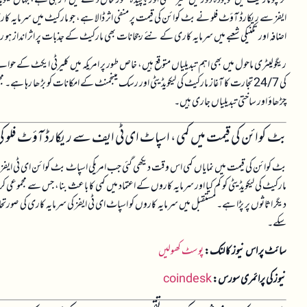
ایفز سے ریکارڈ آؤٹ فلو نے بٹ کوائن کی قیمت پر منفی اثر ڈالا ہے، جو مارکیٹ میں سرمایہ کا
اضافہ اور تکنیکی شعبے میں سرمایہ کاری کے نئے رجحانات بھی مارکیٹ کے جذبات پر اثر انداز ہو
ریگولیٹری ماحول میں بھی اہم تبدیلیاں متوقع ہیں، خاص طور پر امریکہ میں کلیرٹی ایکٹ کے حوال
کی 24/7 تجارت کا آغاز مارکیٹ کی لیکویڈیٹی اور رسک مینجمنٹ کے امکانات کو بڑھا رہا ہ
چڑھاؤ اور ساختی تبدیلیاں جاری ہیں۔
بٹ کوائن کی قیمت میں کمی، اسپاٹ ای ٹی ایف سے ریکارڈ آؤٹ فلو ک
بٹ کوائن کی قیمت میں نمایاں کمی اس وقت دیکھی گئی جب امریکی اسپاٹ بٹ کوائن ای ٹی ایفز س
مارکیٹ کی لیکویڈیٹی کو کم کیا اور سرمایہ کاروں کے اعتماد میں کمی کا باعث بنا، جس سے مجموع
دیگر اثاثوں پر پڑا ہے۔ مستقبل میں سرمایہ کاروں کو اسپاٹ ای ٹی ایفز کی سرمایہ کاری کی صورتحال ا
سکے۔
سائٹ پر اس نیوز کا لنک:
پوسٹ کھولیں
نیوز کی پرائمری سورس:
coindesk