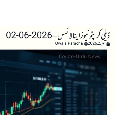
صفحہ اول
کرپٹو اینالائسس
تعلیم
اہم کرپٹو خبری
ڈیلی کرپٹو نیوز اینالائسس – 2026-06-02
جون 2, 2026
Owais Paracha