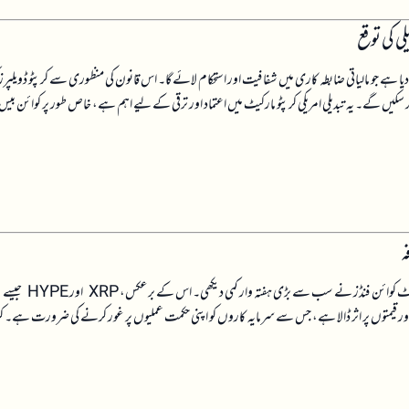
لی کی توقع
ا ہے جو مالیاتی ضابطہ کاری میں شفافیت اور استحکام لائے گا۔ اس قانون کی منظوری سے کرپٹو ڈویلپرز 
سکیں گے۔ یہ تبدیلی امریکی کرپٹو مارکیٹ میں اعتماد اور ترقی کے لیے اہم ہے، خاص طور پر کوائن بیس
گزشتہ ہفتے ڈیجیٹل اثاثہ سرمایہ کاری مصنوعات سے 1.67 ارب ڈالر کی رخصتی ہوئی، جس میں بٹ کوائن فنڈز نے سب سے بڑی ہفتہ وار کمی دیکھی۔ اس کے برعکس، XRP اور HYPE جیسے
ور قیمتوں پر اثر ڈالا ہے، جس سے سرمایہ کاروں کو اپنی حکمت عملیوں پر غور کرنے کی ضرورت ہے۔ کر