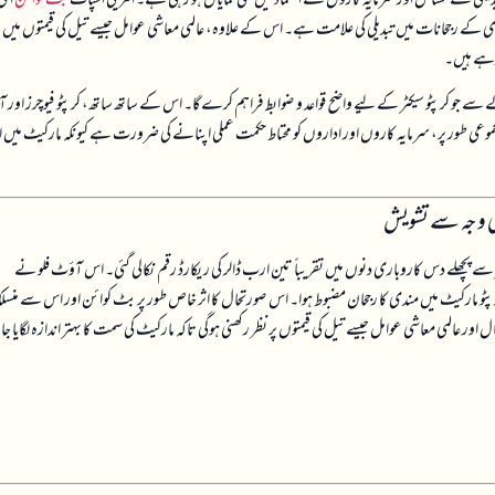
ری کے رجحانات میں تبدیلی کی علامت ہے۔ اس کے علاوہ، عالمی معاشی عوامل جیسے تیل کی قیمتوں میں
 رہے ہیں۔
ے سے جو کرپٹو سیکٹر کے لیے واضح قواعد و ضوابط فراہم کرے گا۔ اس کے ساتھ ساتھ، کرپٹو فیوچرز اور آ
ے۔ مجموعی طور پر، سرمایہ کاروں اور اداروں کو محتاط حکمت عملی اپنانے کی ضرورت ہے کیونکہ مارکیٹ میں ا
ی وجہ سے تشویش
ے پچھلے دس کاروباری دنوں میں تقریباً تین ارب ڈالر کی ریکارڈ رقم نکالی گئی۔ اس آؤٹ فلو نے
ی کرپٹو مارکیٹ میں مندی کا رجحان مضبوط ہوا۔ اس صورتحال کا اثر خاص طور پر بٹ کوائن اور اس سے منس
ور عالمی معاشی عوامل جیسے تیل کی قیمتوں پر نظر رکھنی ہوگی تاکہ مارکیٹ کی سمت کا بہتر اندازہ لگایا جا