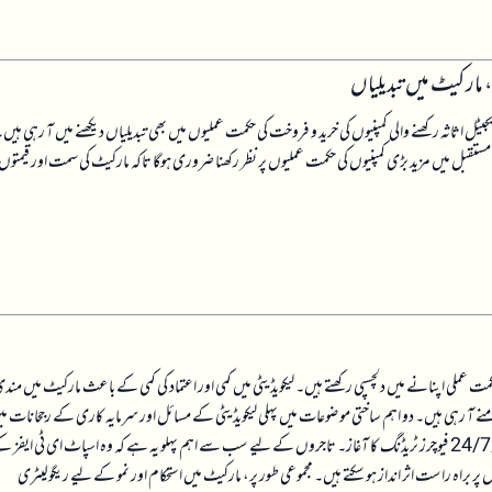
جس سے دیگر ڈیجیٹل اثاثہ رکھنے والی کمپنیوں کی خرید و فروخت کی حکمت عملیوں میں بھی تبدیلیاں دیکھنے میں آ رہی ہیں
مستقبل میں مزید بڑی کمپنیوں کی حکمت عملیوں پر نظر رکھنا ضروری ہوگا تاکہ مارکیٹ کی سمت اور قیمتوں
حکمت عملی اپنانے میں دلچسپی رکھتے ہیں۔ لیکویڈیٹی میں کمی اور اعتماد کی کمی کے باعث مارکیٹ میں مندی
نے آ رہی ہیں۔ دو اہم ساختی موضوعات میں پہلی لیکویڈیٹی کے مسائل اور سرمایہ کاری کے رجحانات م
تبدیلی شامل ہیں، جبکہ دوسری ریگولیٹری وضاحت اور تکنیکی ترقیات ہیں، جیسے کلیرٹی ایکٹ اور 24/7 فیوچرز ٹریڈنگ کا آغاز۔ تاجروں کے لیے سب سے اہم پہلو یہ ہے کہ وہ اسپاٹ ای ٹی ایفز
ں پر براہ راست اثر انداز ہو سکتے ہیں۔ مجموعی طور پر، مارکیٹ میں استحکام اور نمو کے لیے ریگولیٹری