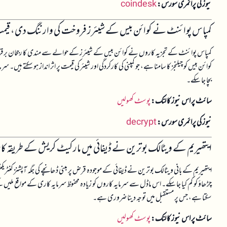
نیوز کی پرائمری سورس:
coindesk
کمپاس پوائنٹ نے کوائن بیس کے شیئرز فروخت کی وارننگ دی، قیمت م
کوائن بیس کو چیلنجز کا سامنا ہے، جو کمپنی کی کارکردگی اور شیئر کی قیمت پر اثر انداز ہو سکتے ہیں
بچا جا سکے۔
سائٹ پر اس نیوز کا لنک:
پوسٹ کھولیں
نیوز کی پرائمری سورس:
decrypt
ایتھیریم کے ویٹالک بوترین نے ڈیفائی میں مارکیٹ کریش کے طریقہ کار پر
ایتھیریم کے بانی ویٹالک بوترین نے ڈیفائی کے موجودہ قرض پر مبنی ڈھانچے کی جگہ آپشنز کنٹ
چڑھاؤ کو کم کیا جا سکے۔ اس ماڈل سے سرمایہ کاروں کو زیادہ محفوظ سرمایہ کاری کے مواقع ملیں گے ا
سکتا ہے، جس پر مستقبل میں توجہ دینا ضروری ہے۔
سائٹ پر اس نیوز کا لنک:
پوسٹ کھولیں