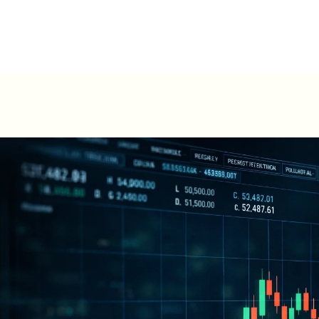
ں
ہمارے بارے میں