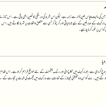
ی مالیت پچاس ملین ڈالر سے زائد ہے، لیکن اس شرط کی درستگی کا تعین ابھی باقی ہے۔ اس تنازع
 مارکیٹ کے صارفین کے لیے جو مالیاتی اور کرپٹو کرنسی سے متعلق واقعات پر شرط لگاتے ہیں۔ اس
و اس پر غور کرنا چاہیے۔
 گھنٹے، ہفتے کے ساتوں دن تجارت شروع کر دی ہے، جو مارکیٹ میں لیکویڈیٹی اور رسک مینجمنٹ کے نئے مواقع فراہم کرتا ہے۔ اس اقدام
 ختم ہو گئے ہیں۔ بٹ کوائن وولیٹیلٹی فیوچرز کے تعارف سے مارکیٹ میں قیمت کی شدت پر تجارت کے ن