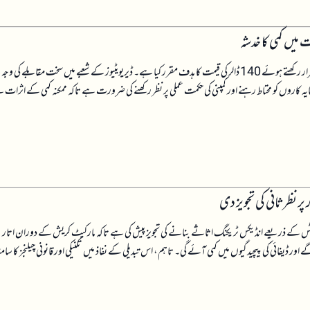
یں کمی کا خدشہ
کمپاس پوائنٹ کے تجزیہ کاروں نے کوائن بیس کے شیئرز کے حوالے سے مندی کا رجحان برقرار رکھتے ہوئے 140 ڈالر کی قیمت کا ہدف مقرر کیا ہے۔ ڈیریویٹیوز کے شعبے میں سخت مقابلے 
۔ سرمایہ کاروں کو محتاط رہنے اور کمپنی کی حکمت عملی پر نظر رکھنے کی ضرورت ہے تاکہ ممکنہ کمی کے اثرات
 نظرثانی کی تجویز دی
ریکٹس کے ذریعے انڈیکس ٹریکنگ اثاثے بنانے کی تجویز پیش کی ہے تاکہ مارکیٹ کریش کے دوران اتار
ور ڈیفائی کی پیچیدگیوں میں کمی آئے گی۔ تاہم، اس تبدیلی کے نفاذ میں تکنیکی اور قانونی چیلنجز کا سامنا