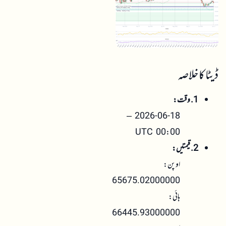
ڈیٹا کا خلاصہ
1. وقت:
2026-06-18 –
00:00 UTC
2. قیمتیں:
اوپن:
65675.02000000
ہائی:
66445.93000000