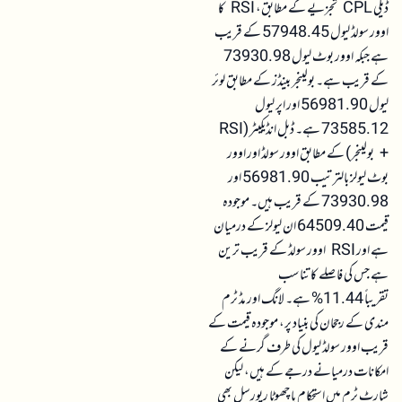
ڈیلی CPL تجزیے کے مطابق، RSI کا
اوور سولڈ لیول 57948.45 کے قریب
ہے جبکہ اوور بوٹ لیول 73930.98
کے قریب ہے۔ بولینجر بینڈز کے مطابق لوئر
لیول 56981.90 اور اپر لیول
73585.12 ہے۔ ڈبل انڈیکیٹر (RSI
+ بولینجر) کے مطابق اوور سولڈ اور اوور
بوٹ لیولز بالترتیب 56981.90 اور
73930.98 کے قریب ہیں۔ موجودہ
قیمت 64509.40 ان لیولز کے درمیان
ہے اور RSI اوور سولڈ کے قریب ترین
ہے جس کی فاصلے کا تناسب
تقریباً 11.44% ہے۔ لانگ اور مڈ ٹرم
مندی کے رجحان کی بنیاد پر، موجودہ قیمت کے
قریب اوور سولڈ لیول کی طرف گرنے کے
امکانات درمیانے درجے کے ہیں، لیکن
شارٹ ٹرم میں استحکام یا چھوٹا ریورسل بھی