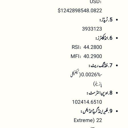
USD:
$1242898548.0822
5. ٹریڈز:
3933123
6. انڈیکیٹرز:
RSI: 44.2800
MFI: 40.2900
7. فنڈنگ ریٹ:
-0.0026% (ٹیکنیکلی
پازیٹو)
8. اوپن انٹرسٹ:
102414.6510
9. فئیر اینڈ گریڈ انڈیکس:
22 (Extreme