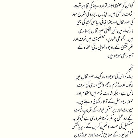
کوائن کو محفوظ اثاثہ قرار دینے کی تجاویز مثبت
اثرات رکھتی ہیں۔ فیڈرل ریزرو کی شرح سود
کی صورتحال اور جغرافیائی سیاسی کشیدگی بھی
مارکیٹ میں غیر یقینی صورتحال بڑھا رہی
ہیں۔ مجموعی طور پر، سینٹیمنٹ میں خوف اور
غیر یقینی کے باوجود طویل مدتی اعتماد کے
آثار بھی موجود ہیں۔
نتیجہ
بٹ کوائن کی موجودہ مارکیٹ صورتحال میں
لانگ اور مڈ ٹرم رجیم واضح مندی کی طرف
مائل ہے، جبکہ شارٹ ٹرم میں استحکام اور
ممکنہ ریورسل کے آثار دکھائی دیتے ہیں۔
سپورٹ اور ریزسٹنس لیولز کے قریب قیمت
کے ردعمل پر نظر رکھنا ضروری ہے کیونکہ یہ
مستقبل کی سمت کا تعین کریں گے۔ پریڈکشن
فنکشن لیولز کے مطابق قیمت اوور سولڈ زون