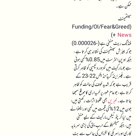
ممکن ہے۔
سینٹیمنٹ
(Funding/OI/Fear&Greed
)
+
News
فنڈنگ ریٹ منفی ہے (-0.000026)
جو کہ بیئرش سینٹیمنٹ کی نشاندہی کرتا ہے،
جبکہ اوپن انٹرسٹ میں 0.85% کمی ہوئی
ہے جو مارکیٹ میں کمزور دلچسپی کو ظاہر کرتی
ہے۔ فیئر اینڈ گریڈ انڈیکس 22-23 کے
قریب ہے جو کہ شدید خوف کی حالت کو ظاہر
کرتا ہے، جو عام طور پر خریداری کا موقع سمجھا
جاتا ہے۔
خبریں
بھی مخلوط اثرات رکھتی ہیں؛
جون میں 12% کی قیمت میں کمی اور الینوائے
میں نیا کرپٹو ٹیکس مارکیٹ کے لیے منفی
ہیں، جبکہ میکسیکو کے ارب پتی کی بڑی سرمایہ
کاری اور امریکی کانگریس کی جانب سے بٹ