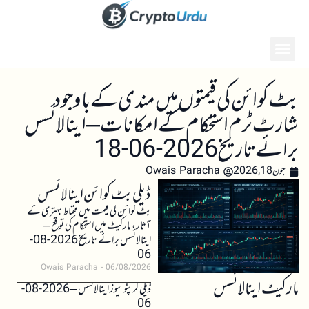
بٹ کوائن کی قیمتوں میں مندی کے باوجود
شارٹ ٹرم استحکام کے امکانات – اینالائسس
برائے تاریخ 2026-06-18
جون 18, 2026
Owais Paracha
ڈیلی بٹ کوائن اینالائسس
بٹ کوائن کی قیمت میں محتاط بہتری کے
آثار، مارکیٹ میں استحکام کی توقع –
اینالائسس برائے تاریخ 2026-08-
06
Owais Paracha
06/08/2026
مارکیٹ اینالائسس
ڈیلی کرپٹو نیوز اینالائسس – 2026-08-
06