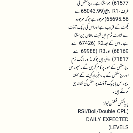
61577) ہو سکتا ہے۔ ریزسٹنس کی
طرف، R1 رینج (65043.99 سے
65695.56) موجود ہے جو کہ موجودہ
قیمت کے قریب ہے اور اس کی بریک آؤٹ
سے شارٹ ٹرم میں مثبت رجحان بن سکتا
ہے۔ اس کے بعد R2 (67426 سے
68169) اور R3 (69988 سے
71817) رینجز ہیں جو کہ مڈ اور لانگ ٹرم
ریزسٹنس کے طور پر کام کریں گے۔ سپورٹس
اور ریزسٹنس کے یہ رینجز مارکیٹ کے ممکنہ
ریورسل یا بریک آؤٹ پوائنٹس کی نشاندہی
کرتے ہیں۔
پریڈکشن فنکشن لیولز
(RSI/Boll/Double CPL
DAILY EXPECTED
LEVELS)