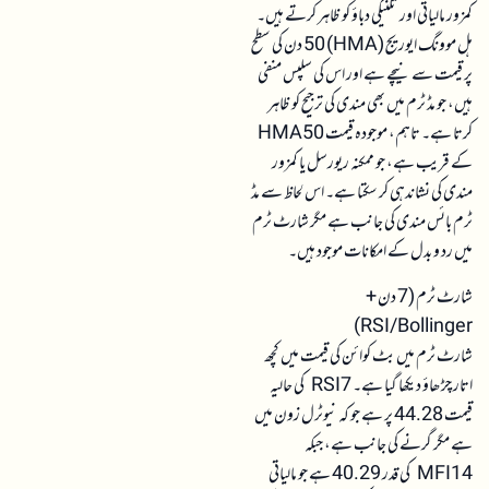
کمزور مالیاتی اور تکنیکی دباؤ کو ظاہر کرتے ہیں۔
ہل موونگ ایوریج (HMA) 50 دن کی سطح
پر قیمت سے نیچے ہے اور اس کی سلپس منفی
ہیں، جو مڈ ٹرم میں بھی مندی کی ترجیح کو ظاہر
کرتا ہے۔ تاہم، موجودہ قیمت HMA50
کے قریب ہے، جو ممکنہ ریورسل یا کمزور
مندی کی نشاندہی کر سکتا ہے۔ اس لحاظ سے مڈ
ٹرم بائس مندی کی جانب ہے مگر شارٹ ٹرم
میں رد و بدل کے امکانات موجود ہیں۔
شارٹ ٹرم (7 دن +
RSI/Bollinger)
شارٹ ٹرم میں بٹ کوائن کی قیمت میں کچھ
اتار چڑھاؤ دیکھا گیا ہے۔ RSI7 کی حالیہ
قیمت 44.28 پر ہے جو کہ نیوٹرل زون میں
ہے مگر گرنے کی جانب ہے، جبکہ
MFI14 کی قدر 40.29 ہے جو مالیاتی