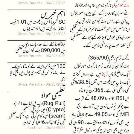
Owais Paracha
06/08/2026
بٹ کوائن
کی مارکیٹ میں حالیہ اتار چڑھاؤ
اہم خبریں
نے سرمایہ کاروں کے لیے پیچیدہ صورتحال
پیدا کی ہے۔ اس بٹ کوائن تازہ تجزیہ و
SC کروڈ آئل کی قیمت میں 1.01 فیصد
اضافہ، مارکیٹ میں اہم تبدیلیاں
اینالائسس میں ہم مختلف ٹائم فریمز کے تکنیکی
Owais Paracha
06/08/2026
اور بنیادی عوامل کا جائزہ لیتے ہوئے مستقبل
کولڈکارڈ حملے کے بعد سات دنوں
کی ممکنہ سمت پر روشنی ڈالیں گے۔
میں 890,000 بٹ کوائن کی منتقلی
Owais Paracha
05/08/2026
لانگ ٹرم رجیم (365/90)
بٹ کوائن کی لانگ ٹرم مارکیٹ صورتحال
120 ملین ڈالر مالیت کے کولڈکارڈ ہیک
نے بٹ کوائن کی میموری پول میں ہلچل مچا
ایک واضح ڈاؤن
ٹرینڈ
میں ہے، جہاں گزشتہ
دی
ایک سال میں قیمت میں تقریباً 38.5% کی
Owais Paracha
05/08/2026
کمی دیکھی گئی ہے۔ 365 دن کی ونڈو
تعلیمی مواد
میں RSI کا اوسط 48.09 کے قریب
(Rug Pull)رگ پل کیا ہے؟ کرپٹو
ہے جو کہ نیوٹرل زون میں آتا ہے، جبکہ
(Crypto) میں رگ پل اسکیم
MFI کی اوسط 49.05 ہے جو مالیاتی بہاؤ
(scam)کیسے کام کرتی ہے؟ ایک مکمل
تجزیاتی گائیڈ اور 6 احتیاطی تدابیر
میں بھی توازن کا اشارہ دیتی ہے۔ 90 دن کی
Irfan Ullah
26/03/2026
ونڈو میں بھی اسی طرح کی صورتحال نظر آتی