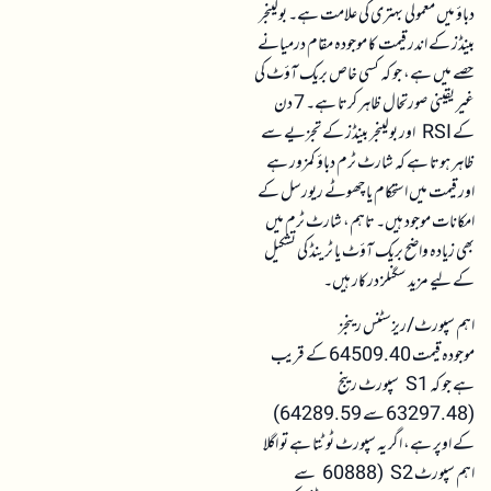
دباؤ میں معمولی بہتری کی علامت ہے۔ بولینجر
بینڈز کے اندر قیمت کا موجودہ مقام درمیانے
حصے میں ہے، جو کہ کسی خاص بریک آؤٹ کی
غیر یقینی صورتحال ظاہر کرتا ہے۔ 7 دن
کے RSI اور بولینجر بینڈز کے تجزیے سے
ظاہر ہوتا ہے کہ شارٹ ٹرم دباؤ کمزور ہے
اور قیمت میں استحکام یا چھوٹے ریورسل کے
امکانات موجود ہیں۔ تاہم، شارٹ ٹرم میں
بھی زیادہ واضح بریک آؤٹ یا ٹرینڈ کی تشکیل
کے لیے مزید سگنلز درکار ہیں۔
اہم سپورٹ/ریزسٹنس رینجز
موجودہ قیمت 64509.40 کے قریب
ہے جو کہ S1 سپورٹ رینج
(63297.48 سے 64289.59)
کے اوپر ہے، اگر یہ سپورٹ ٹوٹتا ہے تو اگلا
اہم سپورٹ S2 (60888 سے