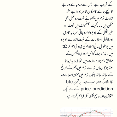
کے قریب ہے، جس سے درمیانے درجے
کا نیچے جانے کا امکان ظاہر ہوتا ہے مگر
شارٹ ٹرم میں چھوٹے مثبت ردعمل بھی
ممکن ہیں۔ مارکیٹ سینٹیمنٹ میں خوف اور
غیر یقینی کے باوجود ادارہ جاتی سرمایہ کاری
اور قانونی اصلاحات کے مثبت اشارے موجود
ہیں جو طویل مدتی استحکام کی بنیاد فراہم کر سکتے
ہیں۔ لہٰذا، بٹ کوائن اردو اینالیسس کے
مطابق، موجودہ حالات میں محتاط رویہ اپنانا
بہتر ہوگا، جہاں شارٹ ٹرم میں چھوٹے مواقع
کے ساتھ ساتھ لانگ ٹرم میں ممکنہ اصلاحات
کا انتظار کرنا مناسب ہے۔ یہ تجزیہ btc
price prediction کے لیے ایک
متوازن اور جامع نقطہ نظر فراہم کرتا ہے۔