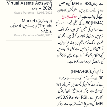
پاکستان کا Virtual Assets Act
ہے، جہاں RSI اور MFI کی اوسطیں
2026 – جائزہ
درمیانے درجے پر ہیں، مگر قیمتوں کا رجحان
Owais Paracha
12/03/2026
نیچے کی جانب ہے۔ ہل
موونگ ایوریج
مارکیٹ ٹرینڈز (Market
(HMA) 50 دن کی سطح پر قیمت سے نیچے
Trends) کیا ہوتے ہیں؟ 4 موونگ
ہے اور اس کی سلپس منفی ہیں، جو کہ لانگ
ایوریج ٹولز
ٹرم میں مندی کی نشاندہی کرتی ہیں۔ مجموعی
Owais Paracha
06/03/2026
طور پر، لانگ ٹرم رجیم میں بٹ کوائن ایک
توسیعی ڈاؤن ٹرینڈ میں ہے لیکن مارکیٹ میں
کچھ استحکام بھی نظر آتا ہے جو رینج یا ٹرانزیشن
کی حالت کی طرف اشارہ کرتا ہے۔
مڈ ٹرم بائس (30 + HMA)
30 دن کے مڈ ٹرم تجزیے سے ظاہر ہوتا
ہے کہ بٹ کوائن کی قیمت میں تقریباً 16%
کمی ہوئی ہے، جو کہ ایک واضح ڈاؤن ٹرینڈ کی
نشاندہی ہے۔ RSI کی اوسط 30.99 اور
MFI کی اوسط 26 کے قریب ہے، جو کہ