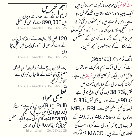
اہم خبریں
بٹ کوائن
کی موجودہ مارکیٹ صورتحال میں
ایک پیچیدہ اور متضاد رجحان دیکھنے کو مل رہا
کولڈکارڈ حملے کے بعد سات دنوں
ہے۔ اس تجزیے میں ہم مختلف وقتی فریمز
میں 890,000 بٹ کوائن کی منتقلی
Owais Paracha
05/08/2026
اور تکنیکی اشاریوں کی مدد سے مارکیٹ کی گہرائی
میں جائیں گے تاکہ بٹ کوائن کے مستقبل
120 ملین ڈالر مالیت کے کولڈکارڈ ہیک
نے بٹ کوائن کی میموری پول میں ہلچل مچا
کے امکانات کو بہتر طور پر سمجھ سکیں۔
دی
Owais Paracha
05/08/2026
لانگ ٹرم رجیم (365/90)
بٹ کوائن کی لانگ ٹرم مارکیٹ صورتحال
بٹ کوائن برج نے خود کو بند کر دیا کیونکہ
مصنوعی ذہانت نے خامیاں تیزی سے
واضح طور پر ایک توسیعی ڈاؤن
ٹرینڈ
میں ہے۔
تلاش کر لیں
گزشتہ ایک سال کے دوران قیمت میں
Owais Paracha
05/08/2026
تقریباً 38.73 فیصد کی کمی واقع ہوئی ہے،
تعلیمی مواد
جبکہ 90 دن کے دوران بھی تقریباً 5.83
(Rug Pull)رگ پل کیا ہے؟ کرپٹو
فیصد کی کمی دیکھی گئی ہے۔ RSI اور MFI
(Crypto) میں رگ پل اسکیم
دونوں کے اوسط 48.75 اور 49.9 کے
(scam)کیسے کام کرتی ہے؟ ایک مکمل
تجزیاتی گائیڈ اور 6 احتیاطی تدابیر
قریب ہیں جو کہ نیوٹرل سے کمزور سمت کی
Irfan Ullah
26/03/2026
نشاندہی کرتے ہیں۔ MACD ہسٹوگرام