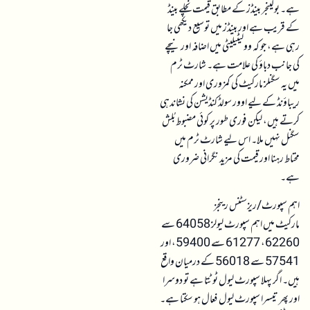
ہے۔ بولینجر بینڈز کے مطابق قیمت نچلے بینڈ
کے قریب ہے اور بینڈز میں توسیع دیکھی جا
رہی ہے، جو کہ وولیٹیلیٹی میں اضافہ اور نیچے
کی جانب دباؤ کی علامت ہے۔ شارٹ ٹرم
میں یہ سگنلز مارکیٹ کی کمزوری اور ممکنہ
ریباؤنڈ کے لیے اوور سولڈ کنڈیشن کی نشاندہی
کرتے ہیں، لیکن فوری طور پر کوئی مضبوط بُلش
سگنل نہیں ملا۔ اس لیے شارٹ ٹرم میں
محتاط رہنا اور قیمت کی مزید نگرانی ضروری
ہے۔
اہم سپورٹ/ریزسٹنس رینجز
مارکیٹ میں اہم سپورٹ لیولز 64058 سے
62260، 61277 سے 59400، اور
57541 سے 56018 کے درمیان واقع
ہیں۔ اگر پہلا سپورٹ لیول ٹوٹتا ہے تو دوسرا
اور پھر تیسرا سپورٹ لیول فعال ہو سکتا ہے۔