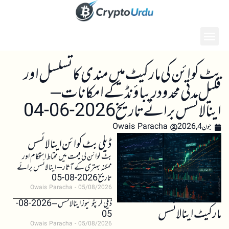
بٹ کوائن کی مارکیٹ میں مندی کا تسلسل اور
قلیل مدتی محدود ریباؤنڈ کے امکانات –
اینالائسس برائے تاریخ 2026-06-04
جون 4, 2026
Owais Paracha
ڈیلی بٹ کوائن اینالائسس
بٹ کوائن کی قیمت میں محتاط استحکام اور
ممکنہ بہتری کے آثار – اینالائسس برائے
تاریخ 2026-08-05
Owais Paracha
05/08/2026
ڈیلی کرپٹو نیوز اینالائسس – 2026-08-
مارکیٹ اینالائسس
05
Owais Paracha
05/08/2026