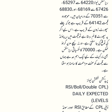
ریزسٹنس لیولز 64220 سے 65297،
67426 سے 68169، اور 68830
سے 70351 کے درمیان ہیں۔ موجودہ
قیمت 64142 کے قریب ہے جو کہ پہلے
سپورٹ زون کے قریب ہے، اس لیے اگر
یہ سپورٹ قائم رہتا ہے تو قیمت میں ریباؤنڈ
کی توقع کی جا سکتی ہے، ورنہ نیچے مزید گراؤ
ممکن ہے۔ 70000 کا نفسیاتی ریزسٹنس
بھی مارکیٹ کے لیے ایک اہم حد ہے جہاں
سے قیمت کو سخت مزاحمت کا سامنا ہو سکتا
ہے۔
پریڈکشن فنکشن لیولز
(RSI/Boll/Double CPL
DAILY EXPECTED
LEVELS)
ڈیلی CPL کے مطابق RSI اوور سولڈ