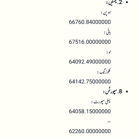
2. قیمتیں:
اوپن:
66760.84000000
ہائی:
67516.00000000
لو:
64092.49000000
کلوزنگ:
64142.75000000
8. سپورٹس:
پہلی سپورٹ:
64058.15000000
–
62260.00000000