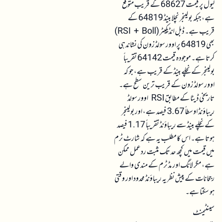
لیول پر قیمت 68627 کے قریب متوقع
ہے، جبکہ بولینجر نچلا بینڈ 64819 کے
قریب ہے۔ ڈبل انڈیکیٹر (RSI + Boll)
بھی 64819 پر اوور سولڈ زون کی نشاندہی
کرتا ہے۔ موجودہ قیمت 64142 تقریباً
بولینجر کے نچلے بینڈ کے قریب ہے، جو کہ
اوور سولڈ زون کے قریب ترین سطح ہے۔
تاریخی ڈیٹا کے مطابق RSI اوور سولڈ
ریباؤنڈ اوسطاً 3.67 فیصد ہے، اور بولینجر
کے نچلے بینڈ سے ریباؤنڈ تقریباً 1.17 فیصد
ہوتا ہے۔ اس کا مطلب یہ ہے کہ شارٹ ٹرم
میں قیمت میں کچھ حد تک مثبت ردعمل ممکن
ہے، مگر لانگ اور مڈ ٹرم کے مندی والے
رجحانات کے پیش نظر یہ ریباؤنڈ محدود اور وقتی
ہو سکتا ہے۔
سینٹیمنٹ