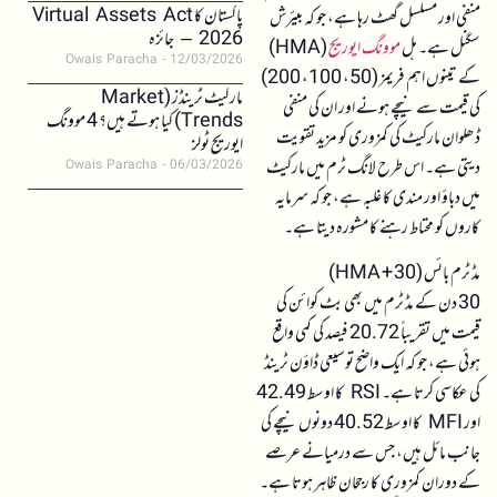
پاکستان کا Virtual Assets Act
منفی اور مسلسل گھٹ رہا ہے، جو کہ بیئرش
2026 – جائزہ
سگنل ہے۔ ہل
موونگ ایوریج
(HMA)
Owais Paracha
12/03/2026
کے تینوں اہم فریمز (50، 100، 200)
مارکیٹ ٹرینڈز (Market
کی قیمت سے نیچے ہونے اور ان کی منفی
Trends) کیا ہوتے ہیں؟ 4 موونگ
ڈھلوان مارکیٹ کی کمزوری کو مزید تقویت
ایوریج ٹولز
دیتی ہے۔ اس طرح لانگ ٹرم میں مارکیٹ
Owais Paracha
06/03/2026
میں دباؤ اور مندی کا غلبہ ہے، جو کہ سرمایہ
کاروں کو محتاط رہنے کا مشورہ دیتا ہے۔
مڈ ٹرم بائس (30 + HMA)
30 دن کے مڈ ٹرم میں بھی بٹ کوائن کی
قیمت میں تقریباً 20.72 فیصد کی کمی واقع
ہوئی ہے، جو کہ ایک واضح توسیعی ڈاؤن ٹرینڈ
کی عکاسی کرتا ہے۔ RSI کا اوسط 42.49
اور MFI کا اوسط 40.52 دونوں نیچے کی
جانب مائل ہیں، جس سے درمیانے عرصے
کے دوران کمزوری کا رجحان ظاہر ہوتا ہے۔