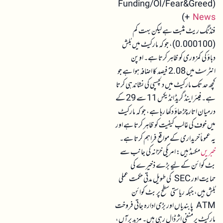
(Funding/OI/Fear&Greed
)
+
News
فنڈنگ ریٹ مثبت ہے لیکن بہت کم
(0.000100)، جو کہ مارکیٹ میں بُلش
دباؤ کی کمزوری کو ظاہر کرتا ہے۔ اوپن
انٹرسٹ میں 2.08 فیصد کا اضافہ ہوا ہے جو
کچھ حد تک مارکیٹ میں دلچسپی کی نشاندہی کرتا
ہے۔ فیئر اینڈ گریڈ انڈیکس 11 سے 29 کے
درمیان اتار چڑھاؤ دکھا رہا ہے، جو کہ مارکیٹ
میں خوف کی غالب کیفیت کو ظاہر کرتا ہے اور
یہ عموماً خریداری کے مواقع فراہم کرتا ہے۔
خبریں
مکسڈ ہیں: امریکی خزانہ کی جانب سے
بٹ کوائن کے لیے بڑے ذخیرے کی
حمایت اور SEC کی طویل مدتی حکمت عملی
بُلش ہیں، جبکہ ریاستی سطح پر بٹ کوائن
ATM پابندیاں اور بڑی ادارہ جاتی فروخت
مارکیٹ پر منفی اثر ڈال رہی ہیں۔ مزید برآں،