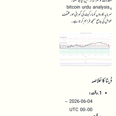
امکانات کو نظر انداز نہیں کیا جا سکتا۔
یہ bitcoin urdu analysis
سرمایہ کاروں کو مارکیٹ کی گہرائی اور مختلف
عوامل کی جامع سمجھ فراہم کرتا ہے۔
ڈیٹا کا خلاصہ
1. وقت:
2026-06-04 –
00:00 UTC