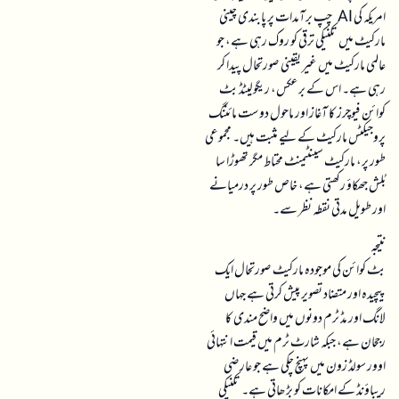
امریکہ کی AI چپ برآمدات پر پابندی چینی
مارکیٹ میں تکنیکی ترقی کو روک رہی ہے، جو
عالمی مارکیٹ میں غیر یقینی صورتحال پیدا کر
رہی ہے۔ اس کے برعکس، ریگولیٹڈ بٹ
کوائن فیوچرز کا آغاز اور ماحول دوست مائننگ
پروجیکٹس مارکیٹ کے لیے مثبت ہیں۔ مجموعی
طور پر، مارکیٹ سینٹیمنٹ محتاط مگر تھوڑا سا
بُلش جھکاؤ رکھتی ہے، خاص طور پر درمیانے
اور طویل مدتی نقطہ نظر سے۔
نتیجہ
بٹ کوائن کی موجودہ مارکیٹ صورتحال ایک
پیچیدہ اور متضاد تصویر پیش کرتی ہے جہاں
لانگ اور مڈ ٹرم دونوں میں واضح مندی کا
رجحان ہے، جبکہ شارٹ ٹرم میں قیمت انتہائی
اوور سولڈ زون میں پہنچ چکی ہے جو عارضی
ریباؤنڈ کے امکانات کو بڑھاتی ہے۔ تکنیکی