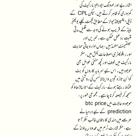
اشاریے اور موونگ ایوریجز مارکیٹ کی
کمزوری کو ظاہر کرتے ہیں، لیکن CPL کے
ڈیلی ایکسپیکٹڈ لیولز کے مطابق قیمت نچلے بولینجر
بینڈ کے قریب ہونے کی وجہ سے قلیل مدتی
مثبت ردعمل ممکن ہے۔ خبریں اور
سینٹیمنٹ مکسڈ ہیں، جہاں ادارہ جاتی حمایت
اور ریگولیٹری اصلاحات بُلش ہیں، مگر
مارکیٹ میں خوف اور کچھ منفی عوامل بھی
موجود ہیں۔ اس لیے سرمایہ کاروں کو بٹ
کوائن تازہ تجزیہ و اینالائسس کی روشنی میں
محتاط رہتے ہوئے، مارکیٹ کے اتار چڑھاؤ کو
سمجھ کر فیصلہ کرنا چاہیے۔ مجموعی طور پر،
موجودہ حالات میں btc price
prediction کے لیے درمیانے
عرصے میں مندی کا رجحان غالب نظر آتا
ہے، مگر شارٹ ٹرم میں محدود ریباؤنڈ کے