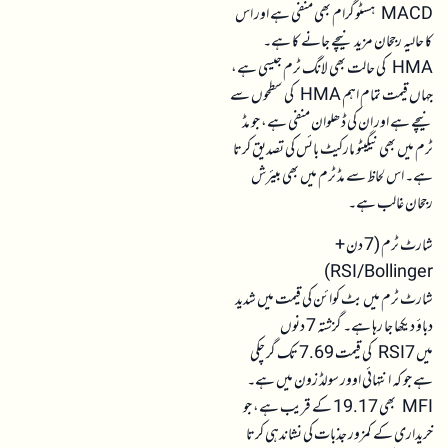
MACD ہسٹوگرام بھی منفی ہے اور اس
کا حالیہ رجحان مزید نیچے جانے کا ہے۔
HMA کی حالت بھی لانگ ٹرم جیسی ہے،
جہاں قیمت تمام اہم HMA کی سطحوں سے
نیچے ہے اور ان کی ڈھلوان منفی ہے، جو مڈ
ٹرم میں بھی نیگیٹو مارکیٹ بائس کی تصدیق کرتا
ہے۔ اس لحاظ سے مڈ ٹرم میں بھی بیئرش
رجحان غالب ہے۔
شارٹ ٹرم (7 دن +
RSI/Bollinger)
شارٹ ٹرم میں بٹ کوائن کی قیمت میں شدید
دباؤ دیکھا جا رہا ہے۔ گزشتہ 7 دنوں
میں RSI7 کی قیمت 7.69 تک گر چکی
ہے جو کہ انتہائی اوور سولڈ زون میں ہے۔
MFI بھی 19.17 کے قریب ہے، جو
خریداری کے کمزور جذبات کی نشاندہی کرتا