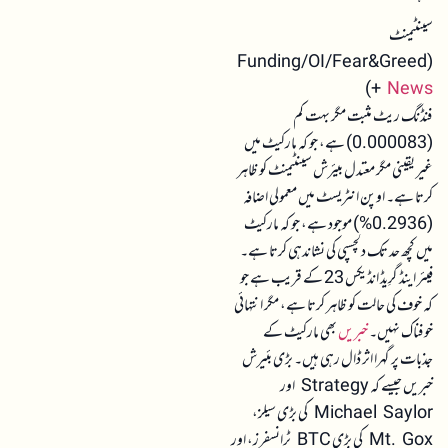
سینٹیمنٹ
(Funding/OI/Fear&Greed
)
+
News
فنڈنگ ریٹ مثبت مگر بہت کم
(0.000083) ہے، جو کہ مارکیٹ میں
غیر یقینی مگر معتدل بیئرش سینٹیمنٹ کو ظاہر
کرتا ہے۔ اوپن انٹریسٹ میں معمولی اضافہ
(0.2936%) موجود ہے، جو کہ مارکیٹ
میں کچھ حد تک دلچسپی کی نشاندہی کرتا ہے۔
فیئر اینڈ گرِیڈ انڈیکس 23 کے قریب ہے جو
کہ خوف کی حالت کو ظاہر کرتا ہے، مگر انتہائی
خوفناک نہیں۔
خبریں
بھی مارکیٹ کے
جذبات پر گہرا اثر ڈال رہی ہیں۔ بڑی بئیرش
خبریں جیسے کہ Strategy اور
Michael Saylor کی بڑی سیلز،
Mt. Gox کی بڑی BTC ٹرانسفرز، اور