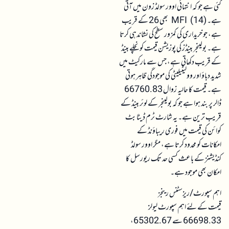
گئی ہے جو کہ انتہائی اوور سولڈ زون میں آتی
ہے۔ MFI (14) بھی 26 کے قریب
ہے، جو خریداری کی کمزور سطح کی نشاندہی کرتا
ہے۔ بولینجر بینڈز کی پوزیشن قیمت کو نچلے بینڈ
کے قریب دکھاتی ہے، جس سے مارکیٹ میں
شدید دباؤ اور وولیٹیلیٹی کی موجودگی ظاہر ہوتی
ہے۔ قیمت کا حالیہ زوال 66760.83
ڈالر پر بند ہوا ہے جو کہ بولینجر کے لوئر بینڈ کے
قریب ترین ہے۔ یہ شارٹ ٹرم ڈیٹا بٹ
کوائن کی قیمت میں فوری ریباؤنڈ کے
امکانات کو محدود کرتا ہے، مگر اوور سولڈ
کنڈیشنز کے باعث کسی حد تک ریورسل کا
امکان بھی موجود ہے۔
اہم سپورٹ/ریزسٹنس رینجز
قیمت کے لئے اہم سپورٹ لیولز
66698.33 سے 65302.67،