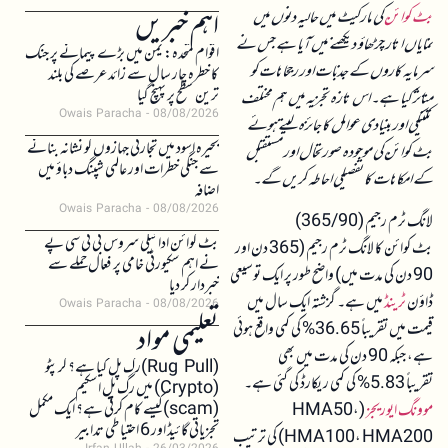
اہم خبریں
بٹ کوائن
کی مارکیٹ میں حالیہ دنوں میں
نمایاں اتار چڑھاؤ دیکھنے میں آیا ہے جس نے
اقوام متحدہ: یمن میں بڑے پیمانے پر جنگ
سرمایہ کاروں کے جذبات اور رجحانات کو
کا خطرہ چار سال سے زائد عرصے کی بلند
ترین سطح پر پہنچ گیا
متاثر کیا ہے۔ اس تازہ تجزیہ میں ہم مختلف
Owais Paracha
08/08/2026
تکنیکی اور بنیادی عوامل کا جائزہ لیتے ہوئے
بحیرہ اسود میں تجارتی جہازوں کو نشانہ بنانے
بٹ کوائن کی موجودہ صورتحال اور مستقبل
سے جنگی خطرات اور عالمی شپنگ دباؤ میں
کے امکانات کا تفصیلی احاطہ کریں گے۔
اضافہ
Owais Paracha
08/08/2026
لانگ ٹرم رجیم (365/90)
بٹ کوائن ادائیگی سروس بی ٹی سی پے
بٹ کوائن کا لانگ ٹرم رجیم (365 دن اور
نے اہم سکیورٹی خامی پر فعال حملے سے
90 دن کی مدت میں) واضح طور پر ایک توسیعی
خبردار کر دیا
ڈاؤن
ٹرینڈ
میں ہے۔ گزشتہ ایک سال میں
Owais Paracha
08/08/2026
قیمت میں تقریباً 36.65% کی کمی واقع ہوئی
تعلیمی مواد
ہے، جبکہ 90 دن کی مدت میں بھی
(Rug Pull)رگ پل کیا ہے؟ کرپٹو
تقریباً 5.83% کی کمی ریکارڈ کی گئی ہے۔
(Crypto) میں رگ پل اسکیم
(scam)کیسے کام کرتی ہے؟ ایک مکمل
موونگ ایوریج
ز (HMA50،
تجزیاتی گائیڈ اور 6 احتیاطی تدابیر
HMA100، HMA200) کی ترتیب