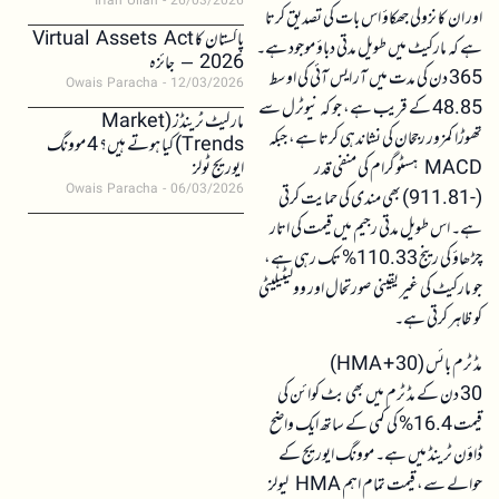
Irfan Ullah
26/03/2026
اور ان کا نزولی جھکاؤ اس بات کی تصدیق کرتا
پاکستان کا Virtual Assets Act
ہے کہ مارکیٹ میں طویل مدتی دباؤ موجود ہے۔
2026 – جائزہ
365 دن کی مدت میں آر ایس آئی کی اوسط
Owais Paracha
12/03/2026
48.85 کے قریب ہے، جو کہ نیوٹرل سے
مارکیٹ ٹرینڈز (Market
تھوڑا کمزور رجحان کی نشاندہی کرتا ہے، جبکہ
Trends) کیا ہوتے ہیں؟ 4 موونگ
MACD ہسٹوگرام کی منفی قدر
ایوریج ٹولز
Owais Paracha
06/03/2026
(-911.81) بھی مندی کی حمایت کرتی
ہے۔ اس طویل مدتی رجیم میں قیمت کی اتار
چڑھاؤ کی رینج 110.33% تک رہی ہے،
جو مارکیٹ کی غیر یقینی صورتحال اور وولیٹیلیٹی
کو ظاہر کرتی ہے۔
مڈ ٹرم بائس (30 + HMA)
30 دن کے مڈ ٹرم میں بھی بٹ کوائن کی
قیمت 16.4% کی کمی کے ساتھ ایک واضح
ڈاؤن ٹرینڈ میں ہے۔ موونگ ایوریج کے
حوالے سے، قیمت تمام اہم HMA لیولز