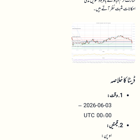
شارٹ ٹرم دباؤ کے باوجود طویل مدتی
امکانات مثبت نظر آتے ہیں۔
ڈیٹا کا خلاصہ
1. وقت:
2026-06-03 –
00:00 UTC
2. قیمتیں:
اوپن: