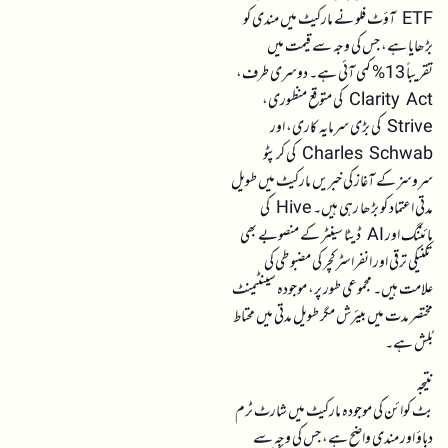
ETF آؤٹ فلو نے مارکیٹ میں مندی کو
بڑھایا ہے، جس کی وجہ سے قیمت میں
تقریباً 13% کمی آئی ہے۔ دوسری طرف،
Clarity Act کی متوقع منظوری،
Strive کی بڑی سرمایہ کاری، اور
Charles Schwab کی کرپٹو
سروسز کے آغاز کی خبریں مارکیٹ میں طویل
مدتی اعتماد کو بڑھا رہی ہیں۔ Hive کی
مائننگ اور AI ڈیٹا سینٹر کے منصوبے بھی
تکنیکی ترقی اور انفراسٹرکچر کی مضبوطی کی
علامت ہیں۔ مجموعی طور پر، موجودہ سینٹیمنٹ
مختصر مدت میں بیئرش مگر طویل مدتی میں محتاط
بُلش ہے۔
نتیجہ
بٹ کوائن کی موجودہ مارکیٹ میں شارٹ ٹرم
دباؤ اور مندی واضح ہے، جس کی وجہ سے