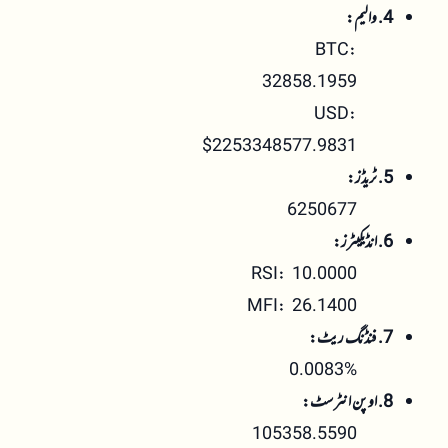
4. والیم:
BTC:
32858.1959
USD:
$2253348577.9831
5. ٹریڈز:
6250677
6. انڈیکیٹرز:
RSI: 10.0000
MFI: 26.1400
7. فنڈنگ ریٹ:
0.0083%
8. اوپن انٹرسٹ:
105358.5590