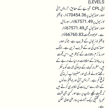
LEVELS)
ڈیلی CPL تجزیے کے مطابق، آر ایس آئی
اوور سولڈ لیول پر 70454.36 ڈالر، بولینجر
لوئر لیول پر 67571.49 ڈالر، اور ڈبل
اوور سولڈ لیول بھی 67571.49 ڈالر
ہے۔ موجودہ قیمت 66760.83 ڈالر
بولینجر لوئر لیول کے قریب ہے، جو کہ اوور
سولڈ زون کی حد کے قریب ترین ہے۔ لانگ
اور مڈ ٹرم رجحانات کے تناظر میں، اس قیمت
پر ریباؤنڈ کے امکانات درمیانے درجے کے
ہیں، مگر مارکیٹ کے دباؤ کی شدت کو مدنظر
رکھتے ہوئے فوری اور مضبوط اپ ٹرینڈ کی
توقع کم ہے۔ آر ایس آئی اور بولینجر دونوں
کے اشارے اس بات کی نشاندہی کرتے ہیں
کہ قیمت نچلے سٹاپ پر ہے اور کسی بھی مثبت
خبر یا تکنیکی بریک آؤٹ پر عارضی بحالی ممکن
ہے۔