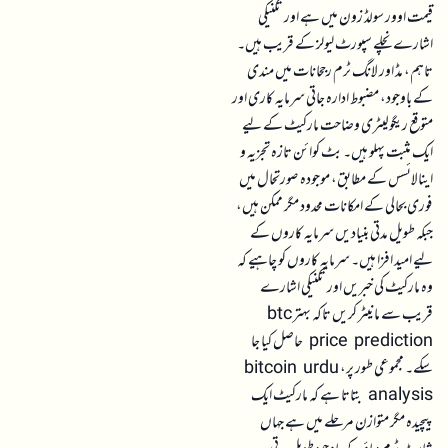
قیمت اوور سولڈ زون میں ہے اور تکنیکی
اشارے نچلے سپورٹ لیولز کے قریب ہیں۔
تاہم، مڈ اور لانگ ٹرم رجحانات میں مندی
کے باوجود، مضبوط ادارہ جاتی سرمایہ کاری اور
متوقع ریگولیٹری وضاحت مارکیٹ کے لیے
ایک مثبت پہلو ہیں۔ بٹ کوائن تازہ تجزیہ و
اینالائسس کے مطابق، موجودہ صورتحال میں
فوری بحالی کے امکانات محدود مگر ممکن ہیں،
جبکہ طویل مدتی بنیادیں سرمایہ کاروں کے
لیے امید افزا ہیں۔ سرمایہ کاروں کو چاہیے کہ
وہ مارکیٹ کی خبریں اور تکنیکی اشارے
قریب سے مانیٹر کریں تاکہ بہتر btc
price prediction حاصل کیا جا
سکے۔ مجموعی طور پر، bitcoin urdu
analysis بتاتا ہے کہ مارکیٹ ایک
پیچیدہ مگر متوازن مرحلے میں ہے جہاں