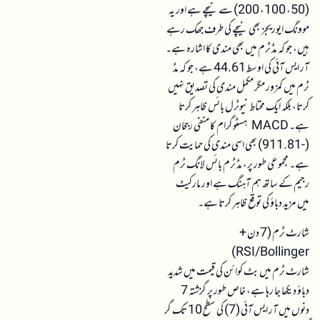
(50، 100، 200) سے نیچے ہے اور یہ
موونگ ایوریجز بھی نیچے کی طرف جھک رہے
ہیں، جو کہ مڈ ٹرم میں بھی مندی کا اشارہ ہے۔
آر ایس آئی کی اوسط 44.61 ہے، جو کہ مڈ
ٹرم میں کمزور مگر مکمل مندی کی تصدیق نہیں
کرتا، بلکہ ایک محتاط نیوٹرل بائس ظاہر کرتا
ہے۔ MACD ہسٹوگرام کا منفی رجحان
(-911.81) بھی اسی مندی کی حمایت کرتا
ہے۔ مجموعی طور پر، مڈ ٹرم بائس لانگ ٹرم
رجیم کے ساتھ ہم آہنگ ہے اور مارکیٹ
میں مزید دباؤ کی توقع ظاہر کرتا ہے۔
شارٹ ٹرم (7 دن +
RSI/Bollinger)
شارٹ ٹرم میں بٹ کوائن کی قیمت میں شدید
دباؤ دیکھا جا رہا ہے، خاص طور پر گزشتہ 7
دنوں میں آر ایس آئی (7) کی سطح 10 تک گر