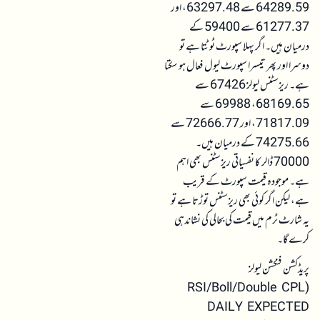
64289.59 سے 63297.48، اور
61277.37 سے 59400 کے
درمیان ہیں۔ اگر پہلا سپورٹ ٹوٹتا ہے تو
دوسرا اور پھر تیسرا سپورٹ لیول فعال ہو سکتا
ہے۔ ریزسٹنس لیولز 67426 سے
68169.65، 69988 سے
71817.09، اور 72666.77 سے
74275.66 کے درمیان ہیں۔
70000 ڈالر کا نفسیاتی ریزسٹنس بھی اہم
ہے۔ موجودہ قیمت سپورٹ کے قریب
ہے، لیکن اگر کوئی بھی ریزسٹنس توڑتا ہے تو
یہ شارٹ ٹرم میں قیمت کی بحالی کی نشاندہی
کرے گا۔
پریڈکشن فنکشن لیولز
(RSI/Boll/Double CPL
DAILY EXPECTED