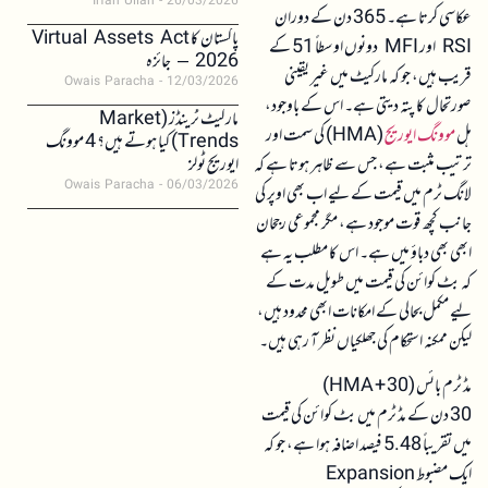
Irfan Ullah
26/03/2026
عکاسی کرتا ہے۔ 365 دن کے دوران
پاکستان کا Virtual Assets Act
RSI اور MFI دونوں اوسطاً 51 کے
2026 – جائزہ
قریب ہیں، جو کہ مارکیٹ میں غیر یقینی
Owais Paracha
12/03/2026
صورتحال کا پتہ دیتی ہے۔ اس کے باوجود،
مارکیٹ ٹرینڈز (Market
ہل
موونگ ایوریج
(HMA) کی سمت اور
Trends) کیا ہوتے ہیں؟ 4 موونگ
ترتیب مثبت ہے، جس سے ظاہر ہوتا ہے کہ
ایوریج ٹولز
Owais Paracha
06/03/2026
لانگ ٹرم میں قیمت کے لیے اب بھی اوپر کی
جانب کچھ قوت موجود ہے، مگر مجموعی رجحان
ابھی بھی دباؤ میں ہے۔ اس کا مطلب یہ ہے
کہ بٹ کوائن کی قیمت میں طویل مدت کے
لیے مکمل بحالی کے امکانات ابھی محدود ہیں،
لیکن ممکنہ استحکام کی جھلکیاں نظر آ رہی ہیں۔
مڈ ٹرم بائس (30 + HMA)
30 دن کے مڈ ٹرم میں بٹ کوائن کی قیمت
میں تقریباً 5.48 فیصد اضافہ ہوا ہے، جو کہ
ایک مضبوط Expansion