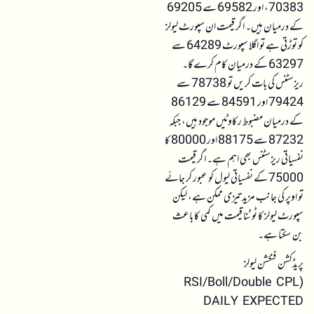
70383، اور 69582 سے 69205
کے درمیان ہیں۔ اگر قیمت ان سپورٹ لیولز
کو توڑتی ہے تو اگلا سپورٹ 64289 سے
63297 کے درمیان کام کرے گا۔
ریزسٹنس کی بات کریں تو 78738 سے
79424 اور 84591 سے 86129
کے درمیان مضبوط رکاوٹیں موجود ہیں، جبکہ
87232 سے 88175 اور 80000 کا
نفسیاتی ریزسٹنس بھی اہم ہے۔ اگر قیمت
75000 کے نفسیاتی لیول کو عبور کر جائے
تو اوپر کی جانب مزید تیزی ممکن ہے، لیکن
سپورٹ لیولز کا ٹوٹنا قیمت میں کمی کا باعث
بن سکتا ہے۔
پریڈکشن فنکشن لیولز
(RSI/Boll/Double CPL
DAILY EXPECTED