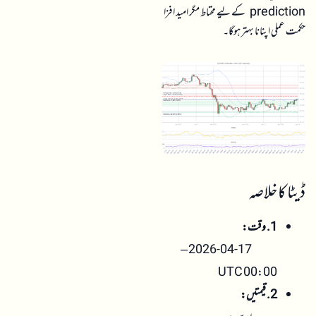
prediction کے لیے محتاط مگر امید افزا
حکمت عملی اپنانا بہتر ہوگا۔
ڈیٹا کا خلاصہ
1. وقت:
2026-04-17 –
00:00 UTC
2. قیمتیں: