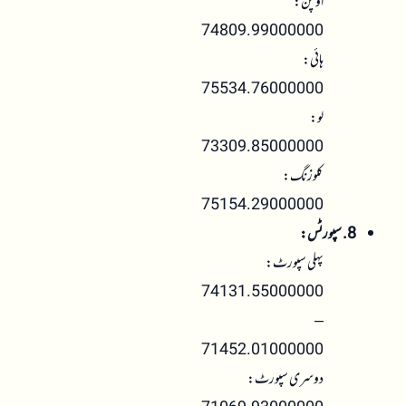
اوپن:
74809.99000000
ہائی:
75534.76000000
لو:
73309.85000000
کلوزنگ:
75154.29000000
8. سپورٹس:
پہلی سپورٹ:
74131.55000000
–
71452.01000000
دوسری سپورٹ: