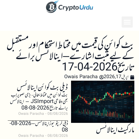
بٹ کوائن کی قیمت میں محتاط استحکام اور مستقبل
کے لیے مثبت اشارے – اینالائسس برائے
تاریخ 2026-04-17
اپریل 17, 2026
Owais Paracha
ڈیلی بٹ کوائن اینالائسس
بٹ کوائن میں محتاط بحالی، بڑی تصویر اب
بھی دفاعی JSImport – اینالائسس
برائے تاریخ 2026-08-08
Owais Paracha
08/08/2026
ڈیلی کرپٹو نیوز اینالائسس – 2026-08-
مارکیٹ اینالائسس
08
Owais Paracha
08/08/2026