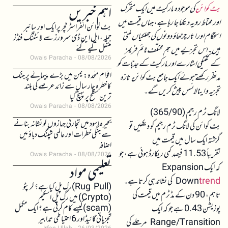
اہم خبریں
بٹ کوائن
کی موجودہ مارکیٹ میں ایک متحرک
اور محتاط رویہ دیکھا جا رہا ہے، جہاں قیمت میں
بٹ کوائن انفراسٹرکچر پر ایک اور سائبر
استحکام اور اتار چڑھاؤ دونوں کی جھلکیاں ملتی
حملہ، ایل این ڈی سرورز سے لائٹننگ فنڈز
منتقل کیے گئے
ہیں۔ اس تجزیے میں ہم مختلف ٹائم فریمز
Owais Paracha
08/08/2026
کے تکنیکی اشارے اور مارکیٹ کے جذبات کو
اقوام متحدہ: یمن میں بڑے پیمانے پر جنگ
مدنظر رکھتے ہوئے ایک جامع بٹ کوائن تازہ
کا خطرہ چار سال سے زائد عرصے کی بلند
تجزیہ و اینالائسس پیش کریں گے۔
ترین سطح پر پہنچ گیا
Owais Paracha
08/08/2026
لانگ ٹرم رجیم (365/90)
بحیرہ اسود میں تجارتی جہازوں کو نشانہ بنانے
بٹ کوائن کی لانگ ٹرم رجیم کو دیکھیں تو
سے جنگی خطرات اور عالمی شپنگ دباؤ میں
گزشتہ ایک سال میں قیمت میں
اضافہ
تقریباً 11.53 فیصد کمی ریکارڈ ہوئی ہے، جو
Owais Paracha
08/08/2026
کہ ایک Expansion
تعلیمی مواد
trend
Down
کی نشاندہی کرتا ہے۔
(Rug Pull)رگ پل کیا ہے؟ کرپٹو
تاہم، 90 دن کے مڈ ٹرم میں قیمت کی
(Crypto) میں رگ پل اسکیم
(scam)کیسے کام کرتی ہے؟ ایک مکمل
پوزیشن 0.43 ہے جو کہ ایک
تجزیاتی گائیڈ اور 6 احتیاطی تدابیر
Range/Transition مرحلے کی