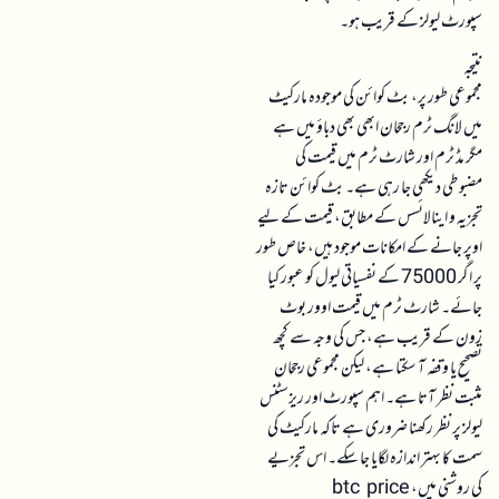
سپورٹ لیولز کے قریب ہو۔
نتیجہ
مجموعی طور پر، بٹ کوائن کی موجودہ مارکیٹ
میں لانگ ٹرم رجحان ابھی بھی دباؤ میں ہے
مگر مڈ ٹرم اور شارٹ ٹرم میں قیمت کی
مضبوطی دیکھی جا رہی ہے۔ بٹ کوائن تازہ
تجزیہ و اینالائسس کے مطابق، قیمت کے لیے
اوپر جانے کے امکانات موجود ہیں، خاص طور
پر اگر 75000 کے نفسیاتی لیول کو عبور کیا
جائے۔ شارٹ ٹرم میں قیمت اوور بوٹ
زون کے قریب ہے، جس کی وجہ سے کچھ
تصحیح یا وقفہ آ سکتا ہے، لیکن مجموعی رجحان
مثبت نظر آتا ہے۔ اہم سپورٹ اور ریزسٹنس
لیولز پر نظر رکھنا ضروری ہے تاکہ مارکیٹ کی
سمت کا بہتر اندازہ لگایا جا سکے۔ اس تجزیے
کی روشنی میں، btc price