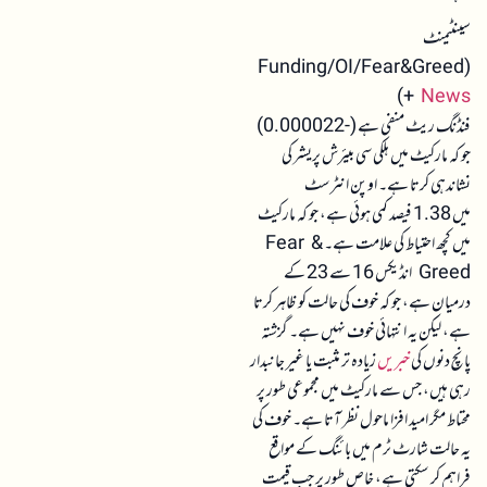
سینٹیمنٹ
(Funding/OI/Fear&Greed
)
+
News
فنڈنگ ریٹ منفی ہے (-0.000022)
جو کہ مارکیٹ میں ہلکی سی بیئرش پریشر کی
نشاندہی کرتا ہے۔ اوپن انٹرسٹ
میں 1.38 فیصد کمی ہوئی ہے، جو کہ مارکیٹ
میں کچھ احتیاط کی علامت ہے۔ Fear &
Greed انڈیکس 16 سے 23 کے
درمیان ہے، جو کہ خوف کی حالت کو ظاہر کرتا
ہے، لیکن یہ انتہائی خوف نہیں ہے۔ گزشتہ
پانچ دنوں کی
خبریں
زیادہ تر مثبت یا غیر جانبدار
رہی ہیں، جس سے مارکیٹ میں مجموعی طور پر
محتاط مگر امید افزا ماحول نظر آتا ہے۔ خوف کی
یہ حالت شارٹ ٹرم میں بائنگ کے مواقع
فراہم کر سکتی ہے، خاص طور پر جب قیمت