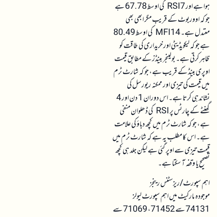
ہوا ہے اور RSI7 کی اوسط 67.78 ہے
جو کہ اووربوٹ کے قریب مگر ابھی بھی
معتدل ہے۔ MFI14 کی اوسط 80.49
ہے جو کہ لیکویڈیٹی اور خریداری کی طاقت کو
ظاہر کرتی ہے۔ بولینجر بینڈز کے مطابق قیمت
اوپری بینڈ کے قریب ہے، جو کہ شارٹ ٹرم
میں قیمت کی تیزی اور ممکنہ ریورسل کی
نشاندہی کرتا ہے۔ اس دوران 1 دن اور 4
گھنٹے کے چارٹس پر RSI کی ڈھلوان منفی
ہے، جو کہ شارٹ ٹرم میں کچھ دباؤ کی علامت
ہے۔ اس کا مطلب یہ ہے کہ شارٹ ٹرم میں
قیمت تیزی سے اوپر گئی ہے لیکن جلد ہی کچھ
تصحیح یا وقفہ آ سکتا ہے۔
اہم سپورٹ/ریزسٹنس رینجز
موجودہ مارکیٹ میں اہم سپورٹ لیولز
74131 سے 71452، 71069 سے