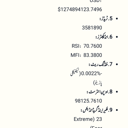
USD:
$1274894123.7496
5. ٹریڈز:
3581890
6. انڈیکیٹرز:
RSI: 70.7600
MFI: 83.3800
7. فنڈنگ ریٹ:
-0.0022% (ٹیکنیکلی
پازیٹو)
8. اوپن انٹرسٹ:
98125.7610
9. فئیر اینڈ گریڈ انڈیکس:
23 (Extreme