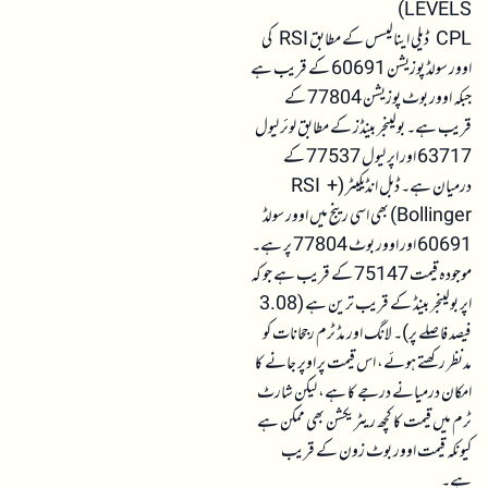
LEVELS)
CPL ڈیلی اینالیسس کے مطابق RSI کی
اوور سولڈ پوزیشن 60691 کے قریب ہے
جبکہ اوور بوٹ پوزیشن 77804 کے
قریب ہے۔ بولینجر بینڈز کے مطابق لوئر لیول
63717 اور اپر لیول 77537 کے
درمیان ہے۔ ڈبل انڈیکیٹر (RSI +
Bollinger) بھی اسی رینج میں اوور سولڈ
60691 اور اوور بوٹ 77804 پر ہے۔
موجودہ قیمت 75147 کے قریب ہے جو کہ
اپر بولینجر بینڈ کے قریب ترین ہے (3.08
فیصد فاصلے پر)۔ لانگ اور مڈ ٹرم رجحانات کو
مدنظر رکھتے ہوئے، اس قیمت پر اوپر جانے کا
امکان درمیانے درجے کا ہے، لیکن شارٹ
ٹرم میں قیمت کا کچھ ریٹریکشن بھی ممکن ہے
کیونکہ قیمت اوور بوٹ زون کے قریب
ہے۔