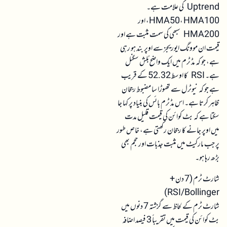
Uptrend کی علامت ہے۔
HMA50، HMA100، اور
HMA200 سبھی کی سمت مثبت ہے اور
قیمت ان موونگ ایوریجز سے اوپر بند ہو رہی
ہے، جو کہ مڈ ٹرم میں ایک واضح بُلش سگنل
ہے۔ RSI کا اوسط 52.32 کے قریب
ہے جو کہ نیوٹرل سے تھوڑا سا مضبوط رجحان
ظاہر کرتا ہے۔ اس مڈ ٹرم بائس کی بنیاد پر کہا جا
سکتا ہے کہ بٹ کوائن کی قیمت قلیل مدت
میں اوپر جانے کا رجحان رکھتی ہے، خاص طور
پر جب مارکیٹ میں مثبت جذبات اور حجم بھی
بڑھ رہا ہو۔
شارٹ ٹرم (7 دن +
RSI/Bollinger)
شارٹ ٹرم کے لحاظ سے گزشتہ 7 دنوں میں
بٹ کوائن کی قیمت میں تقریباً 3 فیصد اضافہ