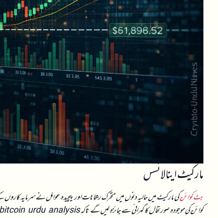
مارکیٹ اینالائسس
بٹ کوائن
کی مارکیٹ میں حالیہ دنوں میں متحرک رجحانات اور پیچیدہ عوامل نے سرمایہ کاروں کے
کوائن کی موجودہ صورتحال کا گہرائی سے جائزہ لیں گے تاکہ bitcoin urdu analysis کے ذریعے بہتر سمجھ بوجھ حاصل ہو سکے۔