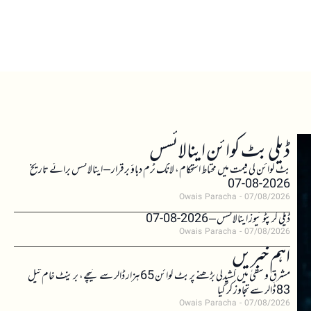
ڈیلی بٹ کوائن اینالائسس
بٹ کوائن کی قیمت میں محتاط استحکام، لانگ ٹرم دباؤ برقرار – اینالائسس برائے تاریخ
2026-08-07
Owais Paracha
07/08/2026
ڈیلی کرپٹو نیوز اینالائسس – 2026-08-07
Owais Paracha
07/08/2026
اہم خبریں
مشرقِ وسطیٰ میں کشیدگی بڑھنے پر بٹ کوائن 65 ہزار ڈالر سے نیچے، برینٹ خام تیل
83 ڈالر سے تجاوز کر گیا
Owais Paracha
07/08/2026