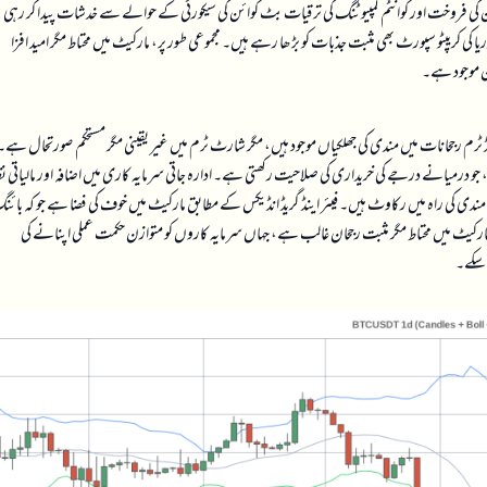
ل مدتی طور پر مثبت ہیں۔ دوسری جانب، Genesis کی بٹ کوائن کی فروخت اور کوانٹم کمپیوٹنگ کی ترقیات بٹ کوائن کی سیکورٹی کے حوالے سے خدشات پیدا کر رہی
یا کی کریپٹو سپورٹ بھی مثبت جذبات کو بڑھا رہے ہیں۔ مجموعی طور پر، مارکیٹ میں محتاط مگر امید افزا
ن موجود ہے۔
ڈ ٹرم رجحانات میں مندی کی جھلکیاں موجود ہیں، مگر شارٹ ٹرم میں غیر یقینی مگر مستحکم صورتحال ہے۔
 کی طرف ہے، جو درمیانے درجے کی خریداری کی صلاحیت رکھتی ہے۔ ادارہ جاتی سرمایہ کاری میں اضافہ اور مالیاتی ن
دی کی راہ میں رکاوٹ ہیں۔ فیئر اینڈ گریڈ انڈیکس کے مطابق مارکیٹ میں خوف کی فضا ہے جو کہ بائن
ارکیٹ میں محتاط مگر مثبت رجحان غالب ہے، جہاں سرمایہ کاروں کو متوازن حکمت عملی اپنانے کی