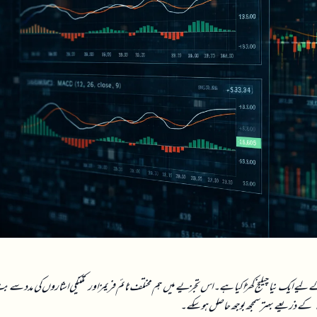
 لیے ایک نیا چیلنج کھڑا کیا ہے۔ اس تجزیے میں ہم مختلف ٹائم فریمز اور تکنیکی اشاروں کی مدد سے ب