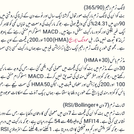
لانگ ٹرم رجیم (365/90)
بٹ کوائن کی لانگ ٹرم مارکیٹ صورتحال گزشتہ ایک سال اور نوے دن کے ڈیٹا کی روشنی میں
ایک غیر یقینی اور کمزور مارکیٹ سگنل دیتے ہ
ٹرینڈ کا ثبوت نہیں ملتا۔ ہل
موونگ ایوریج
ہے۔ مجموعی طور پر لانگ ٹرم رجیم ایک رینج یا ٹرانزیشن فیز میں ہے جہاں مارکیٹ کسی بڑی 
مڈ ٹرم بائس (30 + HMA)
100 اور 200 کی پوزیشن اور سلوپس 
بائس کو کمزور مندی یا رینج کے طور پر دیکھا جا سکتا ہے، جہاں بریک آؤٹ کے امکانات موجود ہ
شارٹ ٹرم (7 دن + RSI/Bollinger)
نشاندہی کرتی ہے۔ MFI14 کی ویلیو 46 سے 54 کے درمیان