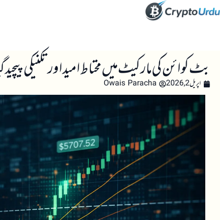
صفحہ اول
کرپٹو اینالائسس
تعلیم
اہم کرپٹو خبری
بٹ کوائن کی مارکیٹ میں محتاط امید اور تکنیکی پیچیدگیاں –
اپریل 2, 2026
Owais Paracha