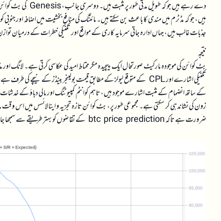
دے رہے ہیں جو کہ طوی
ہیں، جو کہ مڈ ٹرم میں مندی کا باعث بن سکتے ہیں۔ مائننگ کی منافع بخشیت میں اضافہ اور جنوبی کور
جذبات غالب ہیں، جہاں ادارہ جاتی سرمایہ کاری کے مواقع اور تکنیکی خطرات کے درمیان تواز
نتیجہ
بٹ کوائن کی موجودہ مارکیٹ صورتحال ایک پیچیدہ مگر محتاط امید کی عکاسی کرتی ہے۔ لانگ اور م
تکنیکی اشارے اور CPL کے متوقع لیولز کے مطابق قیمت بولینجر بینڈز کے نیچے
کے ساتھ انضمام کے مثبت اشارے موجود ہیں، تاہم کوانٹم کمپیوٹنگ اور مالی دباؤ کے خدشات من
زون کی نشاندہی کر سکتی ہے۔ مجموعی طور پر، بٹ کوائن تازہ تجزیہ و اینالائسس میں اس وقت م
ضرورت ہے تاکہ btc price prediction کے تقاضوں کو بہتر طریقے سے سمجھا جا سکے۔