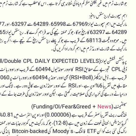
جو شارٹ ٹرم میں غیر یقینی مگر کم دباؤ کی نشاندہی کرتا ہے۔ اس کا مطلب ہے کہ شارٹ ٹرم میں ق
اہم سپورٹ/ریزسٹنس رینجز
مارکیٹ کے شارٹ اور مڈ ٹرم میں اہم کردار ادا کریں گی۔
پریڈکشن فنکشن لیولز (RSI/Boll/Double CPL DAILY EXPECTED LEVELS)
مقابلے میں تقریباً 6% اوپر ہے، اور RSI کے اوور سولڈ زون سے 
درمیانے درجے کی خریداری کی صلاحیت رکھتی ہے، لیکن اوور سولڈ زون کی طرف جانے کے ام
سینٹیمنٹ (Funding/OI/Fear&Greed +
News
)
فنڈن
گریڈ انڈیکس انتہائی خوف کے زون میں ہے (8-12)، جو کہ مارکیٹ میں کمزور جذبات اور ممکنہ خریداری کا موقع بھی ہو سکتا ہے۔