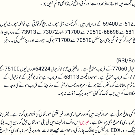
یمت میں اتار چڑھاؤ محدود ہے اور کوئی واضح ٹرینڈ ابھی قائم نہیں ہوا۔
مارکیٹ میں اہم سپورٹ لیولز 67969 سے 65998، 64289 سے 63297، اور 61277 سے 59400 کے درمیان ہیں۔ اگر قیمت پہلی سپورٹ رینج کو توڑتی ہے تو اگلا سپورٹ لیول
64289 سے 63297 کا رینج ہو گا، جو کہ ممکنہ نیچے کی حد فراہم کرے گا۔ ریزسٹنس لیولز 68165 سے 68698، 70510 سے 71700، اور 73072 سے 3913
ہیں۔ موجودہ قیمت 68113 کے قریب ہے جو کہ پہلے ریزسٹنس رینج کے نیچے ہے، اگر یہ رینج عبور کر گئی تو اگلی بڑی ریزسٹنس 70510 سے 71700 ہو گی۔ سپورٹ اور ریزسٹنس کی یہ رینجز
ڈیلی CPL تجزیے کے مطابق RSI کا اوور سولڈ لیول 60494 کے قریب اور اوور بائٹ لیول 77060 کے قریب متوقع ہے۔ بولینجر بی
قریب ہے۔ ڈبل انڈیکیٹر (RSI+Boll) بھی اوور سولڈ پر 60494 اور اوور بائٹ پر 77060 کے قریب متوقع ہے۔ موجودہ قیمت 68113 کے قریب ہے جو کہ بولینجر کے لوئر لیول کے
کافی دور ہے۔ لانگ اور مڈ ٹرم رجحانات کو مدنظر رکھتے ہوئے، موجودہ قیمت بولینجر کے لوئر بینڈ کے قریب ہونے کی وجہ سے
کانات کم ہیں جب تک کہ کوئی مضبوط بریک آؤٹ نہ ہو۔
گ ریٹ تقریباً صفر کے قریب ہے (0.000006) اور اوپن انٹرسٹ میں 0.81% کمی واقع ہوئی ہے، جو مارکیٹ میں کمزور خریداری اور غیر یقینی صورتحال کی نشاندہی کرتا ہے۔ فیئر این
خبریں
اس وقت مارکیٹ میں ملی جلی صورتحال پیش کر رہی ہیں۔ بلی
راک کی نئی بٹ کوائن ETF فائلنگ، Moody’s کی Bitcoin-backed بانڈ کی ریٹنگ، اور EDX مارکیٹس کی بینکنگ چارٹر کی درخواست جیسے اقدامات ادارہ جاتی سرمایہ کاری کو فروغ