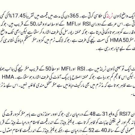
 ایک واضح ڈاون
ٹرینڈ
کی عکاسی کرتی ہے۔ 365 دن کی مدت میں قیمت میں تقریب
90 دن میں 24.31% کی کمی واقع ہوئی ہے، جو کہ مارکیٹ کی وسعت میں نمایاں کمی کو ظاہر کرتی ہے۔ اس عرصے کے دوران RSI اور MFI کے اوسط اعداد و شمار 50 کے قریب ہیں، جو کہ
یں۔ MACD ہسٹوگرام منفی رہنے کے باوجود قدرے کمزور ہوتا دکھائی دیتا ہے، جو کہ ممکنہ ریورسل کی طرف اشارہ کر سکتا ہے لیکن ابھی تک وا
(HMA) 100 اور 200 پر قیمت کے اوپر ہے، مگر 50 HMA کی سمت نیچے کی طرف ہے، جو کہ لانگ ٹرم میں کمزور مگر مستحکم دباؤ کی نشاندہی ک
سمت کے لیے تیار ہو رہی ہے۔
30 دن کے مڈ ٹرم میں بٹ کوائن کی قیمت میں معمولی کمی دیکھی گئی ہے، جس کی وجہ سے مارکیٹ ایک توسیعی ڈاون ٹرینڈ میں ہے۔ RSI اور MFI اوسطاً 50 کے قریب مگر نیچے کی ج
رکھتے ہیں، جو کہ کمزور مگر مکمل مندی کی تصدیق نہیں کرتے۔ MACD ہسٹوگرام منفی ہے، لیکن اس کا حجم کم ہو رہا ہے، جو کہ ممکنہ اصلاح یا بریک آؤٹ کی طرف اشارہ ہو سکتا ہے۔ HMA
مثبت ہیں، لیکن 50 HMA کی سمت نیچے ہے، جس سے ظاہر ہوتا ہے کہ مڈ ٹرم میں بھی مارکیٹ دباؤ میں ہے مگر مکمل مندی کا غلبہ نہیں۔ اس لیے مڈ ٹ
یں۔
شارٹ ٹرم میں بٹ کوائن کی قیمت نے 7 دن میں معمولی کمی کا رجحان دکھایا ہے، جس کے دوران RSI7 کی ویلیو 31 سے 48 کے درمیان رہی، جو کہ اوور سولڈ زون سے باہر مگر کمزور قوت کی
 ہے، جو کہ مارکیٹ میں درمیانہ حجم اور غیر یقینی جذبات کو ظاہر کرتا ہے۔ بولینجر بینڈز کے اندر قیمت کا مقام درمیانے بینڈ کے 
ہے، جو کہ کنٹریکشن اور کم وولٹیلیٹی کا اشارہ دیتا ہے۔ 1 گھنٹے اور 4 گھنٹے کے انٹرویلز پر RSI معمولی کمی کے ساتھ 40 سے 52 کے درمیان ہے، جبکہ بولینجر بینڈز کے اندر قیمت کا مقا