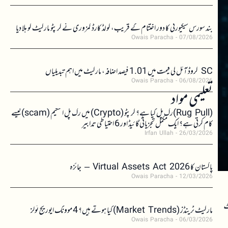
بند سورس سیکیورٹی کا دور اختتام کے قریب، کولڈ کارڈ کمزوری نے کرپٹو مارکیٹ کو ہلا دیا
Owais Paracha
07/08/2026
SC کروڈ آئل کی قیمت میں 1.01 فیصد اضافہ، مارکیٹ میں اہم تبدیلیاں
Owais Paracha
06/08/2026
تعلیمی مواد
(Rug Pull)رگ پل کیا ہے؟ کرپٹو (Crypto) میں رگ پل اسکیم (scam)کیسے
کام کرتی ہے؟ ایک مکمل تجزیاتی گائیڈ اور 6 احتیاطی تدابیر
Irfan Ullah
26/03/2026
پاکستان کا Virtual Assets Act 2026 – جائزہ
Owais Paracha
12/03/2026
ٹ
مارکیٹ ٹرینڈز (Market Trends) کیا ہوتے ہیں؟ 4 موونگ ایوریج ٹولز
Owais Paracha
06/03/2026