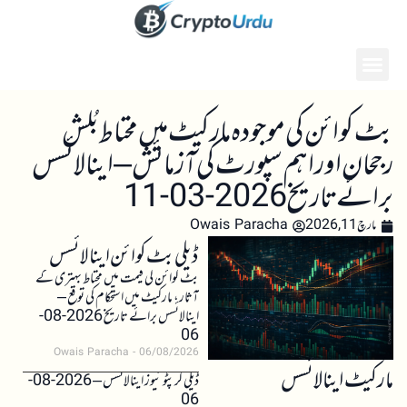
بٹ کوائن کی موجودہ مارکیٹ میں محتاط بُلش
رجحان اور اہم سپورٹ کی آزمائش – اینالائسس
برائے تاریخ 2026-03-11
مارچ 11, 2026
Owais Paracha
ڈیلی بٹ کوائن اینالائسس
بٹ کوائن کی قیمت میں محتاط بہتری کے
آثار، مارکیٹ میں استحکام کی توقع –
اینالائسس برائے تاریخ 2026-08-
06
Owais Paracha
06/08/2026
مارکیٹ اینالائسس
ڈیلی کرپٹو نیوز اینالائسس – 2026-08-
06