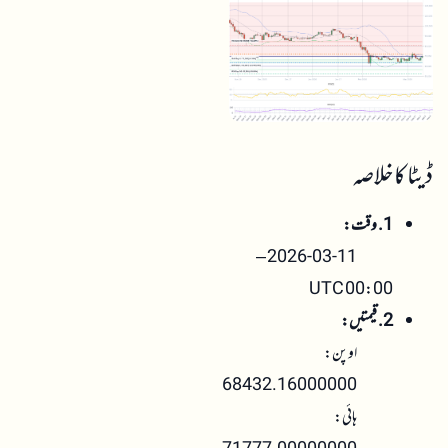
ڈیٹا کا خلاصہ
1. وقت:
2026-03-11 –
00:00 UTC
2. قیمتیں:
اوپن:
68432.16000000
ہائی: