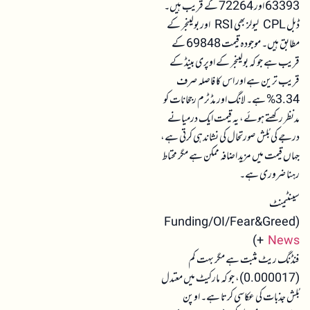
63393 اور 72264 کے قریب ہیں۔
ڈبل CPL لیولز بھی RSI اور بولینجر کے
مطابق ہیں۔ موجودہ قیمت 69848 کے
قریب ہے جو کہ بولینجر کے اوپری بینڈ کے
قریب ترین ہے اور اس کا فاصلہ صرف
3.34% ہے۔ لانگ اور مڈ ٹرم رجحانات کو
مدنظر رکھتے ہوئے، یہ قیمت ایک درمیانے
درجے کی بُلش صورتحال کی نشاندہی کرتی ہے،
جہاں قیمت میں مزید اضافہ ممکن ہے مگر محتاط
رہنا ضروری ہے۔
سینٹیمنٹ
(Funding/OI/Fear&Greed
)
+
News
فنڈنگ ریٹ مثبت ہے مگر بہت کم
(0.000017)، جو کہ مارکیٹ میں معتدل
بُلش جذبات کی عکاسی کرتا ہے۔ اوپن