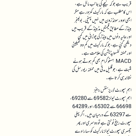
قریب ہے جو کہ نیچے کی جانب مائل ہے،
اس کا مطلب ہے کہ مارکیٹ کمزور ہے مگر
ابھی اوور سولڈ زون میں نہیں پہنچی۔ بولینجر
بینڈز کے مطابق قیمتیں مڈ بینڈ کے قریب ہیں
اور حالیہ دنوں میں بینڈز کی چوڑائی میں کمی
دیکھی گئی ہے، جو کہ مارکیٹ میں کم وولٹیلیٹی
اور ممکنہ کنسولیڈیشن کی علامت ہے۔
MACD ہسٹوگرام بھی کم ہوتے ہوئے
مثبت ہے، جو قلیل مدتی میں ممکنہ ریورسل کی
نشاندہی کرتا ہے۔
اہم سپورٹ/ریزسٹنس رینجز
اہم سپورٹ لیولز 69582 سے 69280،
66698 سے 65302، اور 64289
سے 63297 کے درمیان ہیں۔ اگر پہلی
سپورٹ رینج ٹوٹتی ہے تو دوسری اور پھر
تیسری سپورٹ لیولز مارکیٹ کو سہارا دے