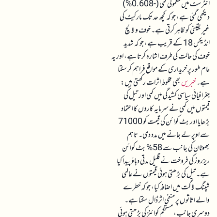
انٹرسٹ میں معمولی کمی (-0.608%)
دیکھی گئی ہے، جو کہ کچھ حد تک مارکیٹ کی
غیر یقینی کو ظاہر کرتی ہے۔ خوف و لالچ
انڈیکس 18 کے قریب ہے، جو کہ شدید
خوف کی حالت کی طرف اشارہ کرتا ہے، اور یہ
عام طور پر خریداری کے مواقع فراہم کر سکتا
ہے۔
خبریں
بھی مخلوط اثرات رکھتی ہیں:
جغرافیائی سیاسی کشیدگی میں کمی اور تیل کی
قیمتوں میں کمی نے سرمایہ کاروں کا اعتماد
بڑھایا اور بٹ کوائن کی قیمت کو 71000
سے اوپر لے جانے میں مدد دی۔ تاہم
بھوٹان کی جانب سے 58% بٹ کوائن
ریزروز کی فروخت نے قلیل مدتی دباؤ پیدا کیا
ہے۔ تیل کی بڑھتی ہوئی قیمتوں نے عالمی
شپنگ لاگت میں اضافہ کیا، جو کہ خطرے
والے اثاثوں پر منفی اثر ڈال سکتا ہے۔
دوسری جانب، مستحکم کوائنز کی بڑھتی ہوئی