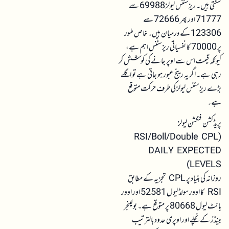
سکتی ہیں۔ ریزسٹنس لیولز 69988 سے
71777 اور پھر 72666 سے
123306 کے درمیان ہیں۔ خاص طور
پر 70000 کا نفسیاتی ریزسٹنس اہم ہے،
کیونکہ قیمت اس سے اوپر جانے کی کوشش کر
رہی ہے۔ اگر یہ رینج عبور ہو جاتی ہے تو اگلے
بڑے ریزسٹنس لیولز کی طرف حرکت متوقع
ہے۔
پریڈکشن فنکشن لیولز
(RSI/Boll/Double CPL
DAILY EXPECTED
LEVELS)
روزانہ کی بنیاد پر CPL تجزیہ کے مطابق
RSI کا اوور سولڈ لیول 52581 اور اوور
بائٹ لیول 80668 پر متوقع ہے۔ بولینجر
بینڈز کے نچلے اور اوپری حدود بالترتیب