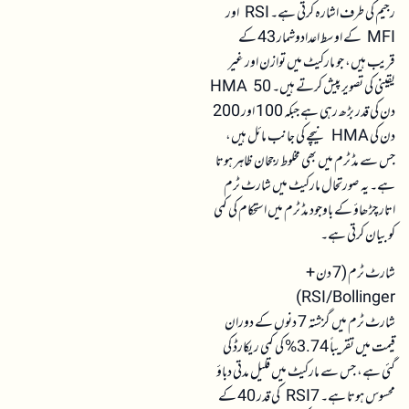
رجیم کی طرف اشارہ کرتی ہے۔ RSI اور
MFI کے اوسط اعدادوشمار 43 کے
قریب ہیں، جو مارکیٹ میں توازن اور غیر
یقینی کی تصویر پیش کرتے ہیں۔ HMA 50
دن کی قدر بڑھ رہی ہے جبکہ 100 اور 200
دن کی HMA نیچے کی جانب مائل ہیں،
جس سے مڈ ٹرم میں بھی مخلوط رجحان ظاہر ہوتا
ہے۔ یہ صورتحال مارکیٹ میں شارٹ ٹرم
اتار چڑھاؤ کے باوجود مڈ ٹرم میں استحکام کی کمی
کو بیان کرتی ہے۔
شارٹ ٹرم (7 دن +
RSI/Bollinger)
شارٹ ٹرم میں گزشتہ 7 دنوں کے دوران
قیمت میں تقریباً 3.74% کی کمی ریکارڈ کی
گئی ہے، جس سے مارکیٹ میں قلیل مدتی دباؤ
محسوس ہوتا ہے۔ RSI7 کی قدر 40 کے