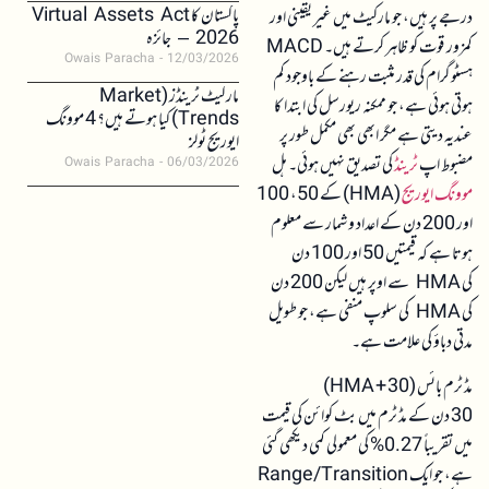
پاکستان کا Virtual Assets Act
درجے پر ہیں، جو مارکیٹ میں غیر یقینی اور
2026 – جائزہ
کمزور قوت کو ظاہر کرتے ہیں۔ MACD
Owais Paracha
12/03/2026
ہسٹوگرام کی قدر مثبت رہنے کے باوجود کم
مارکیٹ ٹرینڈز (Market
ہوتی ہوئی ہے، جو ممکنہ ریورسل کی ابتدا کا
Trends) کیا ہوتے ہیں؟ 4 موونگ
عندیہ دیتی ہے مگر ابھی بھی مکمل طور پر
ایوریج ٹولز
مضبوط اپ
ٹرینڈ
کی تصدیق نہیں ہوئی۔ ہل
Owais Paracha
06/03/2026
موونگ ایوریج
(HMA) کے 50، 100
اور 200 دن کے اعداد و شمار سے معلوم
ہوتا ہے کہ قیمتیں 50 اور 100 دن
کی HMA سے اوپر ہیں لیکن 200 دن
کی HMA کی سلوپ منفی ہے، جو طویل
مدتی دباؤ کی علامت ہے۔
مڈ ٹرم بائس (30 + HMA)
30 دن کے مڈ ٹرم میں بٹ کوائن کی قیمت
میں تقریباً 0.27% کی معمولی کمی دیکھی گئی
ہے، جو ایک Range/Transition