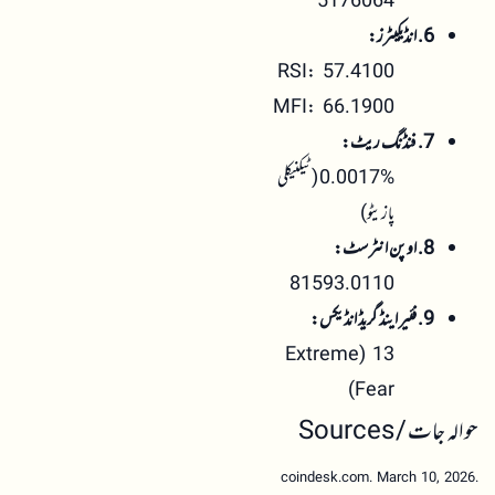
5176064
6. انڈیکیٹرز:
RSI: 57.4100
MFI: 66.1900
7. فنڈنگ ریٹ:
0.0017% (ٹیکنیکلی
پازیٹو)
8. اوپن انٹرسٹ:
81593.0110
9. فئیر اینڈ گریڈ انڈیکس:
13 (Extreme
Fear)
حوالہ جات / Sources
coindesk.com. March 10, 2026.