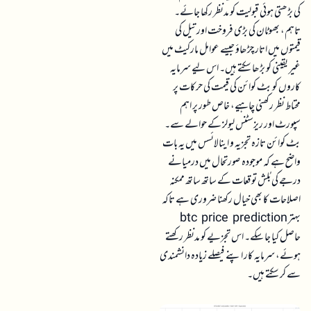
کی بڑھتی ہوئی قبولیت کو مدنظر رکھا جائے۔
تاہم، بھوٹان کی بڑی فروخت اور تیل کی
قیمتوں میں اتار چڑھاؤ جیسے عوامل مارکیٹ میں
غیر یقینی کو بڑھا سکتے ہیں۔ اس لیے سرمایہ
کاروں کو بٹ کوائن کی قیمت کی حرکات پر
محتاط نظر رکھنی چاہیے، خاص طور پر اہم
سپورٹ اور ریزسٹنس لیولز کے حوالے سے۔
بٹ کوائن تازہ تجزیہ و اینالائسس میں یہ بات
واضح ہے کہ موجودہ صورتحال میں درمیانے
درجے کی بُلش توقعات کے ساتھ ساتھ ممکنہ
اصلاحات کا بھی خیال رکھنا ضروری ہے تاکہ
بہتر btc price prediction
حاصل کیا جا سکے۔ اس تجزیے کو مدنظر رکھتے
ہوئے، سرمایہ کار اپنے فیصلے زیادہ دانشمندی
سے کر سکتے ہیں۔