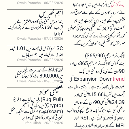
Owais Paracha
06/08/2026
بٹ کوائن
کی مارکیٹ میں حالیہ اتار چڑھاؤ
اہم خبریں
نے سرمایہ کاروں کے لیے نئے مواقع اور
چیلنجز پیدا کیے ہیں۔ اس تجزیے میں ہم
بند سورس سیکیورٹی کا دور اختتام کے
قریب، کولڈ کارڈ کمزوری نے کرپٹو مارکیٹ
مختلف وقتی فریمز کے تکنیکی اور جذباتی عوامل
کو ہلا دیا
کو مدنظر رکھتے ہوئے بٹ کوائن کی موجودہ
Owais Paracha
07/08/2026
صورتحال کا تفصیلی جائزہ پیش کریں گے۔
SC کروڈ آئل کی قیمت میں 1.01 فیصد
اضافہ، مارکیٹ میں اہم تبدیلیاں
لانگ ٹرم رجیم (365/90)
Owais Paracha
06/08/2026
بٹ کوائن کا لانگ ٹرم رجیم 365 دن اور
کولڈکارڈ حملے کے بعد سات دنوں
90 دن کے ڈیٹا کی روشنی میں ایک
میں 890,000 بٹ کوائن کی منتقلی
trend
Expansion Down
کی
Owais Paracha
05/08/2026
صورت حال ظاہر کرتا ہے۔ گزشتہ سال سے
تعلیمی مواد
قیمت میں تقریباً 15.66% کی کمی اور
(Rug Pull)رگ پل کیا ہے؟ کرپٹو
24.39% کی کمی 90 دن کے دوران
(Crypto) میں رگ پل اسکیم
دیکھی گئی ہے، جو کہ ایک واضح نیچے کی جانب
(scam)کیسے کام کرتی ہے؟ ایک مکمل
تجزیاتی گائیڈ اور 6 احتیاطی تدابیر
رجحان کی نشاندہی کرتی ہے۔ RSI اور
Irfan Ullah
26/03/2026
MFI کے اوسط اعدادوشمار درمیانے