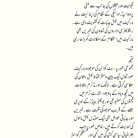
قبولیت اور بینکوں کی جانب سے ملٹی
پرووائیڈر ادائیگی کے نظام کی اپنائیت نے
مارکیٹ میں بُلش جذبات کو تقویت دی ہے۔
ریگولیٹری اداروں کی تعاون کی خبریں بھی
مارکیٹ میں استحکام کے امکانات کو بڑھا رہی
ہیں۔
نتیجہ
مجموعی طور پر، بٹ کوائن کی موجودہ مارکیٹ
صورتحال ایک پیچیدہ مگر محتاط بُلش رجحان کی
عکاسی کرتی ہے۔ لانگ اور مڈ ٹرم رجحانات
میں کچھ دباؤ کے باوجود، شارٹ ٹرم میں
قیمتوں کی مضبوطی اور بولینجر بینڈز کے اوپری
حصے کے قریب موجودگی مثبت ہے۔ خبریں
اور جذباتی عوامل بھی ایک معتدل بُلش ماحول
کی حمایت کرتے ہیں، خاص طور پر جب
جغرافیائی سیاسی کشیدگی میں کمی اور مستحکم کوائنز