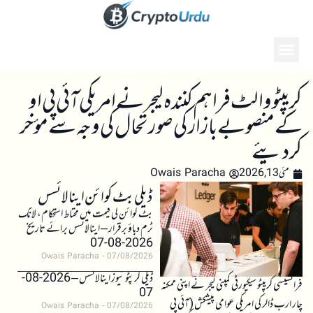
کریپٹو والٹ فراہم کنندہ لیجر نے امریکی آئی پی او
کے منصوبے بازار کی صورتحال کی وجہ سے مؤخر
کر دیئے
مئی 13, 2026
Owais Paracha
ڈیلی بٹ کوائن اینالائسس
بٹ کوائن کی قیمت میں محتاط استحکام، لانگ
ٹرم دباؤ برقرار – اینالائسس برائے تاریخ
2026-08-07
Owais Paracha
07/08/2026
ڈیلی کرپٹو نیوز اینالائسس – 2026-08-
فرانسیسی کریپٹو سیکیورٹی کمپنی لیجر نے اپنی ممکنہ
07
چار ارب ڈالر کی امریکی عوامی پیشکش (آئی پی
Owais Paracha
07/08/2026