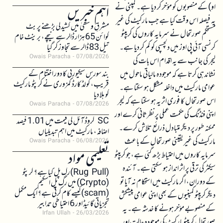
او) کے منصوبوں کو مؤخر کر دیا ہے۔ کمپنی نے
اہم خبریں
یہ فیصلہ اس وقت کیا ہے جب مارکیٹ کی غیر
مشرقِ وسطیٰ میں کشیدگی بڑھنے پر بٹ
مستحکم صورتحال نے سرمایہ کاروں کی کریپٹو
کوائن 65 ہزار ڈالر سے نیچے، برینٹ خام
کرنسی آئی پی اوز میں دلچسپی کو کم کر دیا ہے۔
تیل 83 ڈالر سے تجاوز کر گیا
Owais Paracha
07/08/2026
لیجر کی جانب سے یہ اقدام اس بات کی
بند سورس سیکیورٹی کا دور اختتام کے
نشاندہی کرتا ہے کہ موجودہ مالیاتی ماحول میں
قریب، کولڈ کارڈ کمزوری نے کرپٹو مارکیٹ
عوامی مارکیٹ میں داخلہ مشکل ہو سکتا ہے۔
کو ہلا دیا
اس صورتحال کا فوری اثر یہ ہو سکتا ہے کہ لیجر
Owais Paracha
07/08/2026
اپنی فنڈنگ کی حکمت عملی پر نظرثانی کرے اور
SC کروڈ آئل کی قیمت میں 1.01 فیصد
ممکنہ طور پر دیگر متبادل ذرائع تلاش کرے۔
اضافہ، مارکیٹ میں اہم تبدیلیاں
مارکیٹ کی غیر یقینی صورتحال کے باعث
Owais Paracha
06/08/2026
تعلیمی مواد
سرمایہ کاروں میں احتیاط بڑھ گئی ہے، جو کریپٹو
سیکٹر کی ترقی پر اثر انداز ہو سکتی ہے۔ آئندہ
(Rug Pull)رگ پل کیا ہے؟ کرپٹو
کے دوران، اگر مارکیٹ میں استحکام نہ آیا تو
(Crypto) میں رگ پل اسکیم
(scam)کیسے کام کرتی ہے؟ ایک مکمل
دیگر کریپٹو کمپنیوں کے بھی اپنی عوامی پیشکش
تجزیاتی گائیڈ اور 6 احتیاطی تدابیر
کے منصوبے مؤخر ہونے کا خدشہ ہے۔ یہ
Irfan Ullah
26/03/2026
صورتحال کریپٹو مارکیٹ کی موجودہ حالت اور