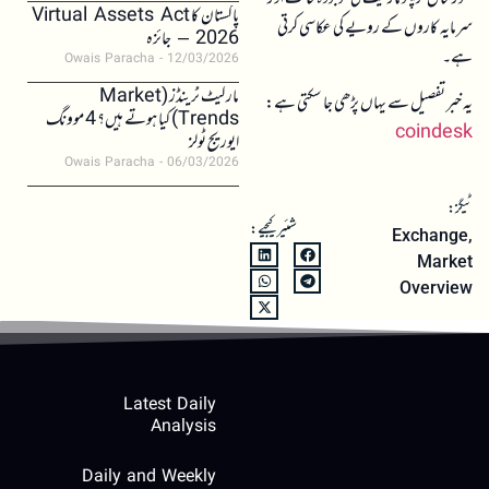
پاکستان کا Virtual Assets Act
سرمایہ کاروں کے رویے کی عکاسی کرتی
2026 – جائزہ
ہے۔
Owais Paracha
12/03/2026
مارکیٹ ٹرینڈز (Market
یہ خبر تفصیل سے یہاں پڑھی جا سکتی ہے:
Trends) کیا ہوتے ہیں؟ 4 موونگ
coindesk
ایوریج ٹولز
Owais Paracha
06/03/2026
ٹیگز:
شئیر کیجیے:
Exchange
,
Market
Overview
Latest Daily
Analysis
Daily and Weekly