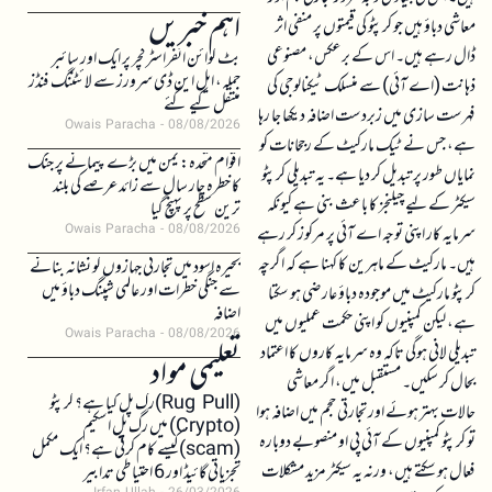
اہم خبریں
معاشی دباؤ ہیں جو کرپٹو کی قیمتوں پر منفی اثر
ڈال رہے ہیں۔ اس کے برعکس، مصنوعی
بٹ کوائن انفراسٹرکچر پر ایک اور سائبر
حملہ، ایل این ڈی سرورز سے لائٹننگ فنڈز
ذہانت (اے آئی) سے منسلک ٹیکنالوجی کی
منتقل کیے گئے
فہرست سازی میں زبردست اضافہ دیکھا جا رہا
Owais Paracha
08/08/2026
ہے، جس نے ٹیک مارکیٹ کے رجحانات کو
اقوام متحدہ: یمن میں بڑے پیمانے پر جنگ
نمایاں طور پر تبدیل کر دیا ہے۔ یہ تبدیلی کرپٹو
کا خطرہ چار سال سے زائد عرصے کی بلند
سیکٹر کے لیے چیلنجز کا باعث بنی ہے کیونکہ
ترین سطح پر پہنچ گیا
سرمایہ کار اپنی توجہ اے آئی پر مرکوز کر رہے
Owais Paracha
08/08/2026
ہیں۔ مارکیٹ کے ماہرین کا کہنا ہے کہ اگرچہ
بحیرہ اسود میں تجارتی جہازوں کو نشانہ بنانے
سے جنگی خطرات اور عالمی شپنگ دباؤ میں
کرپٹو مارکیٹ میں موجودہ دباؤ عارضی ہو سکتا
اضافہ
ہے، لیکن کمپنیوں کو اپنی حکمت عملیوں میں
Owais Paracha
08/08/2026
تبدیلی لانی ہوگی تاکہ وہ سرمایہ کاروں کا اعتماد
تعلیمی مواد
بحال کر سکیں۔ مستقبل میں، اگر معاشی
(Rug Pull)رگ پل کیا ہے؟ کرپٹو
حالات بہتر ہوئے اور تجارتی حجم میں اضافہ ہوا
(Crypto) میں رگ پل اسکیم
تو کرپٹو کمپنیوں کے آئی پی او منصوبے دوبارہ
(scam)کیسے کام کرتی ہے؟ ایک مکمل
فعال ہو سکتے ہیں، ورنہ یہ سیکٹر مزید مشکلات
تجزیاتی گائیڈ اور 6 احتیاطی تدابیر