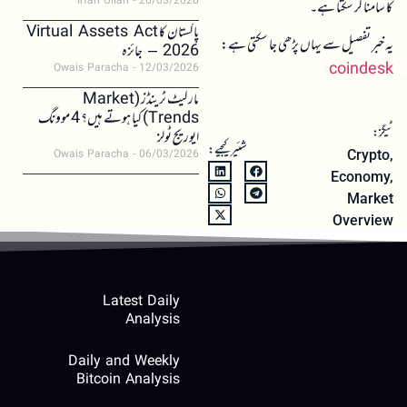
Irfan Ullah
26/03/2026
کا سامنا کر سکتا ہے۔
پاکستان کا Virtual Assets Act
یہ خبر تفصیل سے یہاں پڑھی جا سکتی ہے:
2026 – جائزہ
coindesk
Owais Paracha
12/03/2026
مارکیٹ ٹرینڈز (Market
Trends) کیا ہوتے ہیں؟ 4 موونگ
ٹیگز:
ایوریج ٹولز
شئیر کیجیے:
Owais Paracha
06/03/2026
Crypto
,
Economy
,
Market
Overview
Latest Daily
Analysis
Daily and Weekly
Bitcoin Analysis