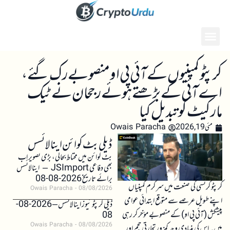
کرپٹو کمپنیوں کے آئی پی او منصوبے رک گئے،
اے آئی کے بڑھتے ہوئے رجحان نے ٹیک
مارکیٹ کو تبدیل کیا
مئی 19, 2026
Owais Paracha
ڈیلی بٹ کوائن اینالائسس
بٹ کوائن میں محتاط بحالی، بڑی تصویر اب
بھی دفاعی JSImport – اینالائسس
برائے تاریخ 2026-08-08
کرپٹو کرنسی کی صنعت میں سرگرم کمپنیاں
Owais Paracha
08/08/2026
اپنے طویل عرصے سے متوقع ابتدائی عوامی
ڈیلی کرپٹو نیوز اینالائسس – 2026-08-
پیشکش (آئی پی او) کے منصوبے مؤخر کر رہی
08
Owais Paracha
08/08/2026
ہیں۔ اس کی بنیادی وجہ کمزور تجارتی حجم اور