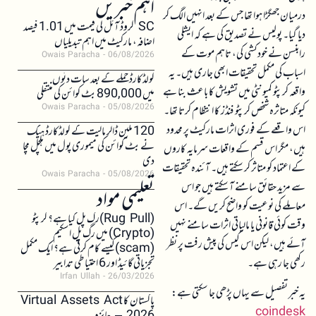
اہم خبریں
درمیان جھگڑا ہوا تھا جس کے بعد انہیں الگ کر
SC کروڈ آئل کی قیمت میں 1.01 فیصد
دیا گیا۔ پولیس نے تصدیق کی ہے کہ ایشلی
اضافہ، مارکیٹ میں اہم تبدیلیاں
رابنسن نے خودکشی کی، تاہم موت کے
Owais Paracha
06/08/2026
اسباب کی مکمل تحقیقات ابھی جاری ہیں۔ یہ
کولڈکارڈ حملے کے بعد سات دنوں
واقعہ کرپٹو کمیونٹی میں تشویش کا باعث بنا ہے
میں 890,000 بٹ کوائن کی منتقلی
Owais Paracha
05/08/2026
کیونکہ متاثرہ شخص کرپٹو فنڈز کا انتظام کرتا تھا۔
اس واقعے کے فوری اثرات مارکیٹ پر محدود
120 ملین ڈالر مالیت کے کولڈکارڈ ہیک
نے بٹ کوائن کی میموری پول میں ہلچل مچا
ہیں، مگر اس قسم کے واقعات سرمایہ کاروں
دی
کے اعتماد کو متاثر کر سکتے ہیں۔ آئندہ تحقیقات
Owais Paracha
05/08/2026
سے مزید حقائق سامنے آ سکتے ہیں جو اس
تعلیمی مواد
معاملے کی نوعیت کو واضح کریں گے۔ اس
(Rug Pull)رگ پل کیا ہے؟ کرپٹو
وقت کوئی قانونی یا مالیاتی اثرات سامنے نہیں
(Crypto) میں رگ پل اسکیم
آئے ہیں، لیکن اس کیس کی پیش رفت پر نظر
(scam)کیسے کام کرتی ہے؟ ایک مکمل
رکھی جا رہی ہے۔
تجزیاتی گائیڈ اور 6 احتیاطی تدابیر
Irfan Ullah
26/03/2026
یہ خبر تفصیل سے یہاں پڑھی جا سکتی ہے:
پاکستان کا Virtual Assets Act
coindesk