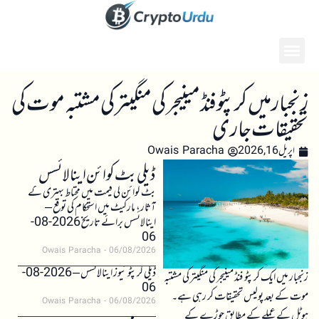
زنجبار میں کرپٹو فنڈ مینیجر کی منگیتر کی مشتبہ موت کی
تحقیقات جاری
اپریل 16, 2026
Owais Paracha
ڈیلی بٹ کوائن اینالائسس
بٹ کوائن کی قیمت میں محتاط بہتری کے
آثار، مارکیٹ میں استحکام کی توقع –
اینالائسس برائے تاریخ 2026-08-
06
Owais Paracha
06/08/2026
ڈیلی کرپٹو نیوز اینالائسس – 2026-08-
زنجبار میں ایک کرپٹو فنڈ مینیجر کی منگیتر کی مشتبہ
06
موت کے بعد پولیس تحقیقات کر رہی ہے۔
Owais Paracha
06/08/2026
ہوٹل کے عملے کے مطابق جوڑے کے