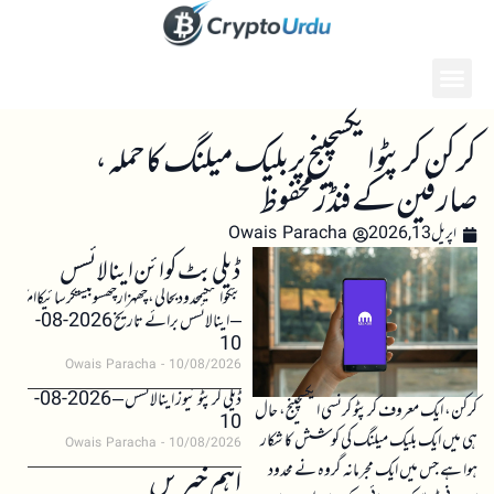
کرکن کرپٹو ایکسچینج پر بلیک میلنگ کا حملہ،
صارفین کے فنڈز محفوظ
اپریل 13, 2026
Owais Paracha
ڈیلی بٹ کوائن اینالائسس
بٹکوائنکیمحدودبحالی،چھہزارچھسوبیستکرسائیکاامکان
– اینالائسس برائے تاریخ 2026-08-
10
Owais Paracha
10/08/2026
ڈیلی کرپٹو نیوز اینالائسس – 2026-08-
کرکن، ایک معروف کرپٹو کرنسی ایکسچینج، حال
10
ہی میں ایک بلیک میلنگ کی کوشش کا شکار
Owais Paracha
10/08/2026
ہوا ہے جس میں ایک مجرمانہ گروہ نے محدود
اہم خبریں