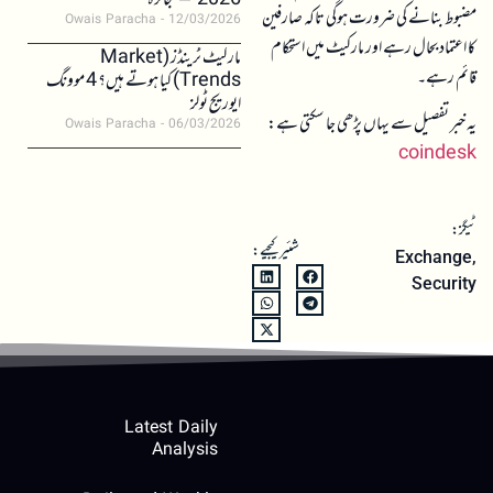
2026 – جائزہ
مضبوط بنانے کی ضرورت ہوگی تاکہ صارفین
Owais Paracha
12/03/2026
کا اعتماد بحال رہے اور مارکیٹ میں استحکام
مارکیٹ ٹرینڈز (Market
قائم رہے۔
Trends) کیا ہوتے ہیں؟ 4 موونگ
ایوریج ٹولز
یہ خبر تفصیل سے یہاں پڑھی جا سکتی ہے:
Owais Paracha
06/03/2026
coindesk
ٹیگز:
شئیر کیجیے:
Exchange
,
Security
Latest Daily
Analysis