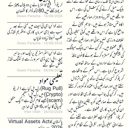
اندرونی ڈیٹا تک رسائی کے حوالے سے اسے
کرپٹو ایکسچینج کوائنز بائے پر دو بلاک چینز کے
بلیک میل کرنے کی کوشش کی ہے۔ اس
مربوط حملے میں 80 لاکھ ڈالر کا نقصان
واقعے میں تقریباً دو ہزار صارفین کے
Owais Paracha
10/08/2026
اکاؤنٹس متاثر ہوئے ہیں، تاہم کمپنی نے
بٹ کوائن ای ٹی ایف میں مئی کے بعد
سب سے بڑی سرمایہ کاری، ایتھریم فنڈز کی
واضح کیا ہے کہ اس واقعے میں کوئی سیکیورٹی کی
طلب نسبتاً زیادہ نمایاں
خلاف ورزی نہیں ہوئی اور صارفین کے فنڈز
Owais Paracha
10/08/2026
بالکل محفوظ ہیں۔ کرکن نے اس بلیک میلنگ
بٹ کوائن انفراسٹرکچر پر ایک اور سائبر
کی پیشکش کو مسترد کرتے ہوئے قانون نافذ
حملہ، ایل این ڈی سرورز سے لائٹننگ فنڈز
کرنے والے اداروں کے ساتھ تعاون
منتقل کیے گئے
شروع کر دیا ہے۔ اس قسم کے واقعات
Owais Paracha
08/08/2026
تعلیمی مواد
کرپٹو کرنسی مارکیٹ کی ساکھ پر منفی اثر ڈال
سکتے ہیں اور صارفین کی اعتماد کو کمزور کر سکتے
(Rug Pull)رگ پل کیا ہے؟ کرپٹو
ہیں۔ کرکن کی جانب سے فوری اقدامات اور
(Crypto) میں رگ پل اسکیم
(scam)کیسے کام کرتی ہے؟ ایک مکمل
شفافیت نے صارفین کو یہ یقین دلایا ہے کہ
تجزیاتی گائیڈ اور 6 احتیاطی تدابیر
ان کی سرمایہ کاری محفوظ ہے۔ مستقبل میں،
Irfan Ullah
26/03/2026
کرپٹو ایکسچینجز کو ایسے خطرات سے نمٹنے کے
پاکستان کا Virtual Assets Act
لئے اپنی سیکیورٹی اور نگرانی کے نظام کو مزید