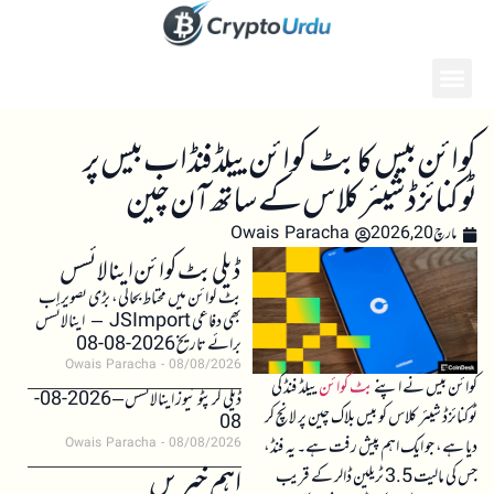
کوائن بیس کا بٹ کوائن ییلڈ فنڈ اب بیس پر
ٹوکنائزڈ شیئر کلاس کے ساتھ آن چین
مارچ 20, 2026
Owais Paracha
ڈیلی بٹ کوائن اینالائسس
بٹ کوائن میں محتاط بحالی، بڑی تصویر اب
بھی دفاعی JSImport – اینالائسس
برائے تاریخ 2026-08-08
Owais Paracha
08/08/2026
کوائن بیس نے اپنے
بٹ کوائن
ییلڈ فنڈ کی
ڈیلی کرپٹو نیوز اینالائسس – 2026-08-
ٹوکنائزڈ شیئر کلاس کو بیس بلاک چین پر لانچ کر
08
دیا ہے، جو ایک اہم پیش رفت ہے۔ یہ فنڈ،
Owais Paracha
08/08/2026
اہم خبریں
جس کی مالیت 3.5 ٹریلین ڈالر کے قریب