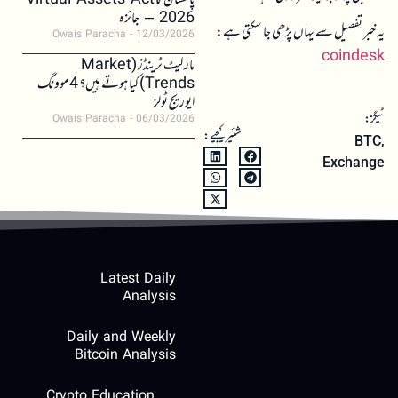
پاکستان کا Virtual Assets Act
2026 – جائزہ
یہ خبر تفصیل سے یہاں پڑھی جا سکتی ہے:
Owais Paracha
12/03/2026
coindesk
مارکیٹ ٹرینڈز (Market
Trends) کیا ہوتے ہیں؟ 4 موونگ
ایوریج ٹولز
ٹیگز:
Owais Paracha
06/03/2026
شئیر کیجیے:
BTC
,
Exchange
Latest Daily
Analysis
Daily and Weekly
Bitcoin Analysis
Crypto Education