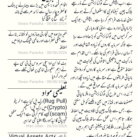
ہے، اب ایپیکس کے ٹوکنائزیشن کے ذریعے
اقوام متحدہ: یمن میں بڑے پیمانے پر جنگ
بلاک چین ٹیکنالوجی کا استعمال کرتے ہوئے
کا خطرہ چار سال سے زائد عرصے کی بلند
ترین سطح پر پہنچ گیا
اپنی خدمات فراہم کر رہا ہے۔ ایپیکس، جو ایک
Owais Paracha
08/08/2026
بڑا مالیاتی ادارہ ہے، اپنی کاروباری
بحیرہ اسود میں تجارتی جہازوں کو نشانہ بنانے
سرگرمیوں میں ٹوکنائزیشن کو بڑھاوا دے رہا
سے جنگی خطرات اور عالمی شپنگ دباؤ میں
ہے تاکہ سرمایہ کاروں کو زیادہ شفافیت اور
اضافہ
آسان رسائی فراہم کی جا سکے۔ اس اقدام سے
Owais Paracha
08/08/2026
مارکیٹ میں ڈیجیٹل اثاثوں کی قبولیت میں
بٹ کوائن ادائیگی سروس بی ٹی سی پے
اضافہ متوقع ہے اور سرمایہ کاروں کو روایتی
نے اہم سکیورٹی خامی پر فعال حملے سے
خبردار کر دیا
مالیاتی طریقوں کے مقابلے میں زیادہ لچکدار اور
Owais Paracha
08/08/2026
فوری سرمایہ کاری کے مواقع ملیں گے۔
تعلیمی مواد
آئندہ، اس طرح کی ٹوکنائزیشن دیگر مالیاتی
(Rug Pull)رگ پل کیا ہے؟ کرپٹو
مصنوعات اور فنڈز میں بھی دیکھنے کو مل سکتی
(Crypto) میں رگ پل اسکیم
ہے، جس سے بلاک چین کی افادیت میں اضافہ
(scam)کیسے کام کرتی ہے؟ ایک مکمل
ہوگا۔ تاہم، اس عمل کے ساتھ بلاک چین کی
تجزیاتی گائیڈ اور 6 احتیاطی تدابیر
سیکیورٹی اور ریگولیٹری چیلنجز بھی اہم رہیں
Irfan Ullah
26/03/2026
گے جن پر توجہ دینا ضروری ہے۔