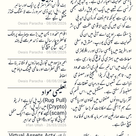
پالیسی شمولیت اختیار کر لی ہے۔ یہ تبدیلی کرپٹو
بٹ کوائن انفراسٹرکچر پر ایک اور سائبر
کرنسی کے شعبے میں ایک اہم پیش رفت سمجھی
حملہ، ایل این ڈی سرورز سے لائٹننگ فنڈز
جا رہی ہے کیونکہ ٹام ڈف گورڈن کی تبدیلی
منتقل کیے گئے
Owais Paracha
08/08/2026
سے کوائن بیس کی بین الاقوامی حکمت عملی پر اثر
اقوام متحدہ: یمن میں بڑے پیمانے پر جنگ
پڑ سکتا ہے۔ اوپن اے آئی میں ان کی
کا خطرہ چار سال سے زائد عرصے کی بلند
شمولیت سے کمپنی کی یورپ، مشرق وسطیٰ
ترین سطح پر پہنچ گیا
اور افریقہ میں پالیسی سازی اور ریگولیٹری
Owais Paracha
08/08/2026
معاملات میں بہتری کی توقع کی جا رہی ہے۔
بحیرہ اسود میں تجارتی جہازوں کو نشانہ بنانے
مارکیٹ میں اس خبر کے فوری اثرات محدود
سے جنگی خطرات اور عالمی شپنگ دباؤ میں
ہیں، تاہم یہ تبدیلی کرپٹو ایکسچینج اور مصنوعی
اضافہ
Owais Paracha
08/08/2026
ذہانت کے شعبوں کے درمیان تعلقات کو
تعلیمی مواد
مضبوط کر سکتی ہے۔ مستقبل میں، اس قسم کی
تقرریاں دونوں صنعتوں میں تعاون اور پالیسی
(Rug Pull)رگ پل کیا ہے؟ کرپٹو
(Crypto) میں رگ پل اسکیم
کے ہم آہنگی کے امکانات کو بڑھا سکتی ہیں،
(scam)کیسے کام کرتی ہے؟ ایک مکمل
جس سے صارفین اور سرمایہ کاروں کو فائدہ
تجزیاتی گائیڈ اور 6 احتیاطی تدابیر
پہنچ سکتا ہے۔
Irfan Ullah
26/03/2026