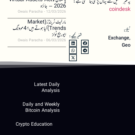
پاکستان کا Virtual Assets Act
یہ خبر تفصیل سے یہاں پڑھی جا سکتی ہے:
2026 – جائزہ
coindesk
Owais Paracha
12/03/2026
مارکیٹ ٹرینڈز (Market
Trends) کیا ہوتے ہیں؟ 4 موونگ
ٹیگز:
ایوریج ٹولز
شئیر کیجیے:
Exchange
,
Owais Paracha
06/03/2026
Geo
Latest Daily
Analysis
Daily and Weekly
Bitcoin Analysis
Crypto Education