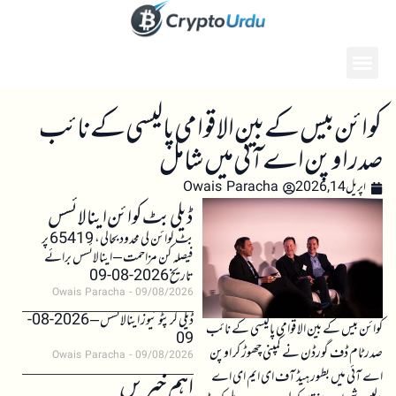
کوائن بیس کے بین الاقوامی پالیسی کے نائب
صدر اوپن اے آئی میں شامل
اپریل 14, 2026
Owais Paracha
ڈیلی بٹ کوائن اینالائسس
بٹ کوائن کی محدود بحالی، 65419 پر
فیصلہ کن مزاحمت – اینالائسس برائے
تاریخ 2026-08-09
Owais Paracha
09/08/2026
ڈیلی کرپٹو نیوز اینالائسس – 2026-08-
کوائن بیس کے بین الاقوامی پالیسی کے نائب
09
صدر ٹام ڈف گورڈن نے کمپنی چھوڑ کر اوپن
Owais Paracha
09/08/2026
اے آئی میں بطور ہیڈ آف ای ایم ای اے
اہم خبریں