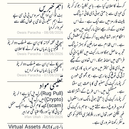
اہم خبریں
کرنے کا اعلان کیا ہے۔ ہائپرلیکویڈ، جو کہ کرپٹو
کی تیزی سے بڑھتی ہوئی ڈی فائی ٹریڈنگ
بٹ کوائن ادائیگی سروس بی ٹی سی پے
پلیٹ فارمز میں سے ایک ہے، نے اس
نے اہم سکیورٹی خامی پر فعال حملے سے
خبردار کر دیا
تعاون کے ذریعے اپنی مارکیٹ میں مزید
Owais Paracha
08/08/2026
استحکام اور شفافیت پیدا کرنے کی کوشش کی
امریکی محکمہ خزانہ کا ایران سے منسلک دو کرپٹو
ہے۔ اس اقدام سے صارفین کو بہتر ٹریڈنگ
ایکسچینجز پر پابندیاں عائد کرنے کا اعلان
تجربہ حاصل ہوگا اور مارکیٹ میں لیکویڈیٹی کی
Owais Paracha
08/08/2026
فراہمی میں اضافہ ہوگا۔ اس تعاون کے نتیجے
امریکا نے ایران سے منسلک دو کرپٹو
میں ڈی فائی سیکٹر میں مزید سرمایہ کاری اور
ایکسچینجز پر پابندیاں عائد کر دیں
ترقی کی توقع کی جا رہی ہے، جو مجموعی طور پر
Owais Paracha
07/08/2026
تعلیمی مواد
کرپٹو مارکیٹ کی مضبوطی کا باعث بن سکتا
ہے۔ مستقبل میں، اس طرح کے اشتراکات
(Rug Pull)رگ پل کیا ہے؟ کرپٹو
کرپٹو مارکیٹ کی بڑھتی ہوئی مانگ اور استعمال
(Crypto) میں رگ پل اسکیم
(scam)کیسے کام کرتی ہے؟ ایک مکمل
کو مزید فروغ دے سکتے ہیں، تاہم مارکیٹ کی
تجزیاتی گائیڈ اور 6 احتیاطی تدابیر
غیر یقینی صورتحال اور ریگولیٹری چیلنجز کو بھی
Irfan Ullah
26/03/2026
مدنظر رکھنا ضروری ہے۔
پاکستان کا Virtual Assets Act