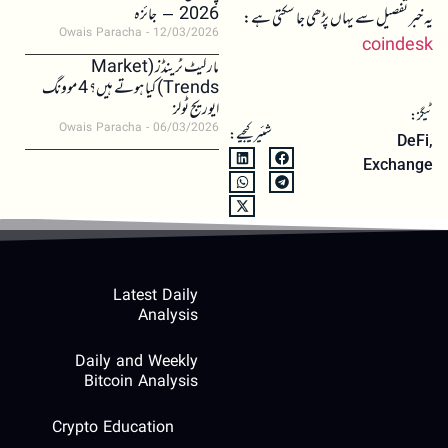
2026 – جائزہ
یہ خبر تفصیل سے یہاں پڑھی جا سکتی ہے:
Owais Paracha
12/03/2026
coindesk
مارکیٹ ٹرینڈز (Market
Trends) کیا ہوتے ہیں؟ 4 موونگ
ایوریج ٹولز
ٹیگز:
Owais Paracha
06/03/2026
شئیر کیجیے:
DeFi
,
Exchange
Latest Daily
Analysis
Daily and Weekly
Bitcoin Analysis
Crypto Education