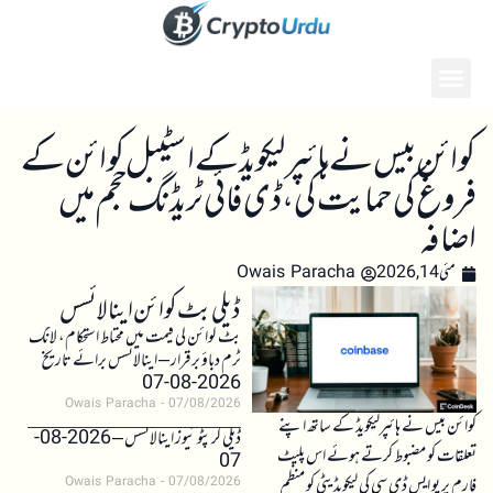
کوائن بیس نے ہائپرلیکویڈ کے اسٹیبل کوائن کے
فروغ کی حمایت کی، ڈی فائی ٹریڈنگ حجم میں
اضافہ
مئی 14, 2026
Owais Paracha
ڈیلی بٹ کوائن اینالائسس
بٹ کوائن کی قیمت میں محتاط استحکام، لانگ
ٹرم دباؤ برقرار – اینالائسس برائے تاریخ
2026-08-07
Owais Paracha
07/08/2026
کوائن بیس نے ہائپرلیکویڈ کے ساتھ اپنے
ڈیلی کرپٹو نیوز اینالائسس – 2026-08-
تعلقات کو مضبوط کرتے ہوئے اس پلیٹ
07
فارم پر یو ایس ڈی سی کی لیکویڈیٹی کو منظم
Owais Paracha
07/08/2026